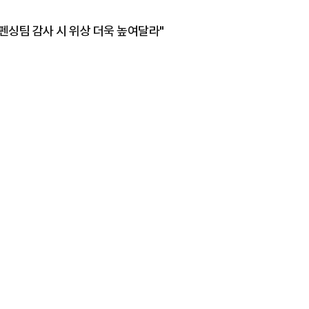
펜싱팀 감사 시 위상 더욱 높여달라"