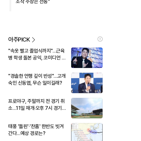
조작 주장은 선동"
아주PICK
"속옷 빨고 졸업식까지"…근육
병 학생 돌본 공익, 코미디언 김
규원이었다
"경솔한 언행 깊이 반성"…고개
숙인 신동엽, 무슨 일이길래?
프로야구, 주말까지 전 경기 취
소…11일 재개·오후 7시 경기
시작
태풍 '돌핀'·'찬홈' 한반도 빗겨
간다…예상 경로는?