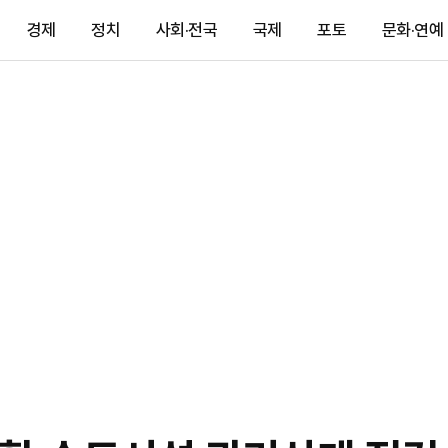
경제
정치
사회·전국
국제
포토
문화·연예