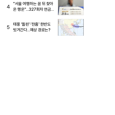
"서울 여행하는 꿈 뒤 찾아
4
온 행운"…327회차 연금
복권720+ 당첨번호조회
주목
태풍 '돌핀'·'찬홈' 한반도
5
빗겨간다…예상 경로는?