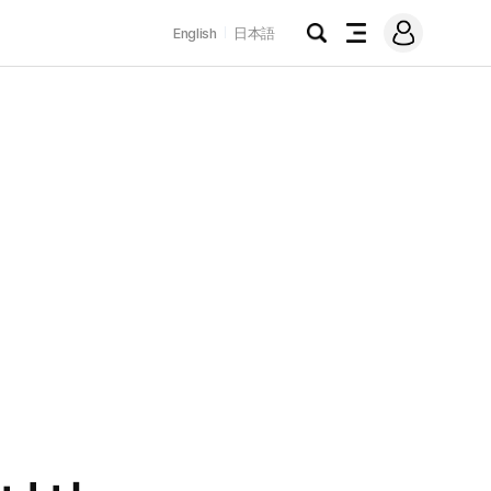
로
English
日本語
그
검
전
인
색
체
메
뉴