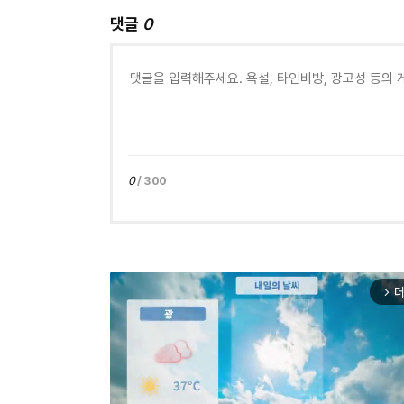
댓글
0
0
/ 300
더
arrow_forward_ios