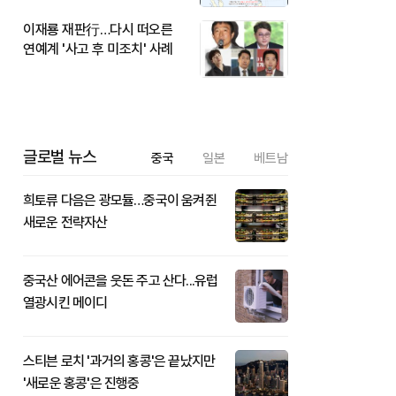
이재룡 재판行…다시 떠오른
연예계 '사고 후 미조치' 사례
글로벌 뉴스
중국
일본
베트남
희토류 다음은 광모듈…중국이 움켜쥔
새로운 전략자산
중국산 에어콘을 웃돈 주고 산다...유럽
열광시킨 메이디
스티븐 로치 '과거의 홍콩'은 끝났지만
'새로운 홍콩'은 진행중