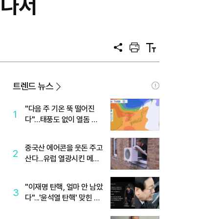
 나서
공
프
텍
유
린
스
트
트
크
기
트렌드 뉴스
"다음 주 기온 뚝 떨어진
1
다"…태풍도 없이 열돔 박
살 낸 '이것'
중국산 에어콘을 웃돈 주고
2
산다...유럽 열광시킨 메이
디
"이재명 탄핵, 얼마 안 남았
3
다"...'윤석열 탄핵' 맞힌 무
당, '성지글' 등장