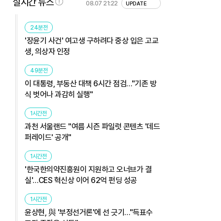
실시간 뉴스
08.07 21:22
UPDATE
24분전
'장윤기 사건' 여고생 구하려다 중상 입은 고교
생, 의상자 인정
49분전
이 대통령, 부동산 대책 6시간 점검…"기존 방
식 벗어나 과감히 실행"
1시간전
과천 서울랜드 "여름 시즌 파일럿 콘텐츠 '데드
퍼레이드' 공개"
1시간전
'한국한의약진흥원이 지원하고 오너브가 결
실'…CES 혁신상 이어 62억 펀딩 성공
1시간전
윤상현, 與 '부정선거론'에 선 긋기…"득표수