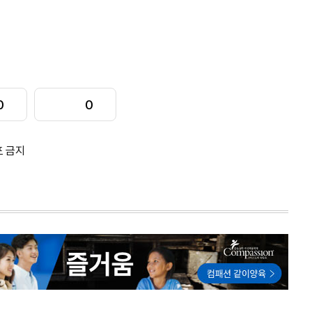
0
0
포 금지