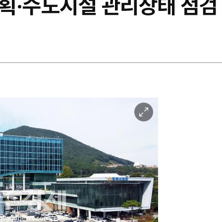
획·수도시설 관리상태 점검
이
미
지
확
대