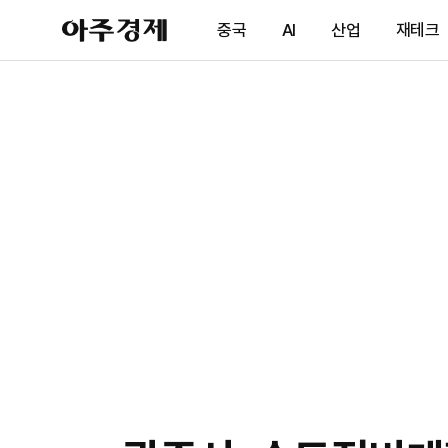
아
중국
AI
산업
재테크
주
경
제