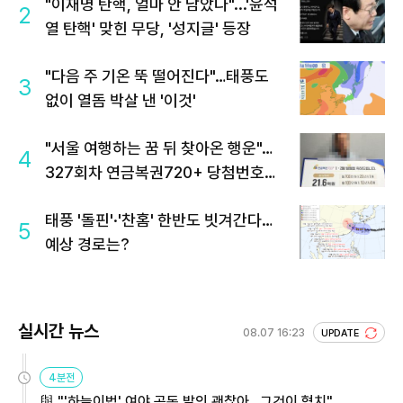
"이재명 탄핵, 얼마 안 남았다"...'윤석
2
열 탄핵' 맞힌 무당, '성지글' 등장
"다음 주 기온 뚝 떨어진다"…태풍도
3
없이 열돔 박살 낸 '이것'
"서울 여행하는 꿈 뒤 찾아온 행운"…
4
327회차 연금복권720+ 당첨번호조
회 주목
태풍 '돌핀'·'찬홈' 한반도 빗겨간다…
5
예상 경로는?
실시간 뉴스
08.07 16:23
UPDATE
4분전
與 "'하늘이법' 여야 공동 발의 괜찮아…그것이 협치"