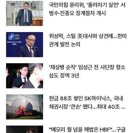
국민의힘 윤리위, '돌려차기 실언' 서
범수·진종오 징계절차 개시
위성락, 스틸 美대사와 상견례…한미
관계 발전 논의
'채상병 순직' 임성근 전 사단장 항소
심도 징역 3년
현금 88조 쌓인 SK하이닉스, 국내
채권시장 '큰손' 됐다…최대 40조 투
자
"메모리 월 넘을 해법은 HBF"…구글