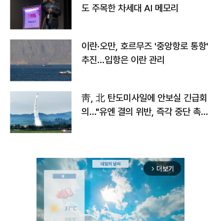
도 주목한 차세대 AI 메모리
이란·오만, 호르무즈 '중앙항로 통항'
추진…입항은 이란 관리
靑, 北 탄도미사일에 안보실 긴급회
의…"유엔 결의 위반, 즉각 중단 촉
구"
더보기
arrow_forward_ios