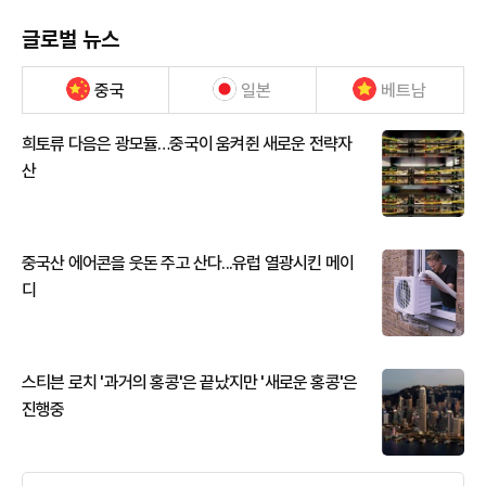
글로벌 뉴스
중국
일본
베트남
희토류 다음은 광모듈…중국이 움켜쥔 새로운 전략자
산
중국산 에어콘을 웃돈 주고 산다...유럽 열광시킨 메이
디
스티븐 로치 '과거의 홍콩'은 끝났지만 '새로운 홍콩'은
진행중