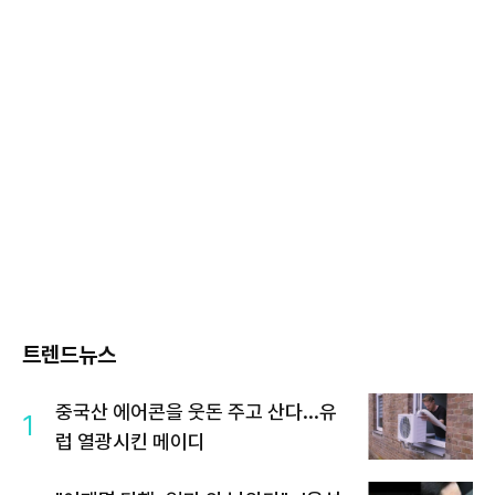
트렌드뉴스
중국산 에어콘을 웃돈 주고 산다...유
1
럽 열광시킨 메이디