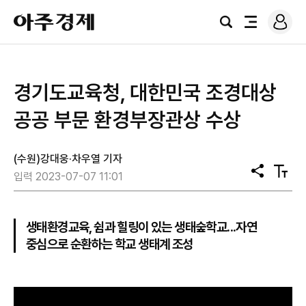
로
아
그
검
전
주
인
색
체
경
메
제
뉴
경기도교육청, 대한민국 조경대상
공공 부문 환경부장관상 수상
(수원)강대웅·차우열 기자
공
텍
입력 2023-07-07 11:01
유
스
트
크
기
생태환경교육, 쉼과 힐링이 있는 생태숲학교...자연
중심으로 순환하는 학교 생태계 조성