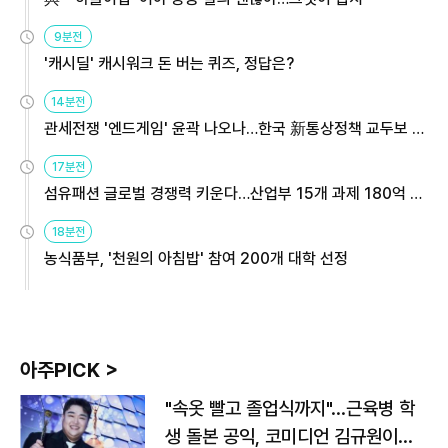
9분전
'캐시딜' 캐시워크 돈 버는 퀴즈, 정답은?
14분전
관세전쟁 '엔드게임' 윤곽 나오나…한국 新통상정책 교두보 활
용해야
17분전
섬유패션 글로벌 경쟁력 키운다…산업부 15개 과제 180억 지
원
18분전
농식품부, '천원의 아침밥' 참여 200개 대학 선정
아주PICK >
"속옷 빨고 졸업식까지"…근육병 학
생 돌본 공익, 코미디언 김규원이었