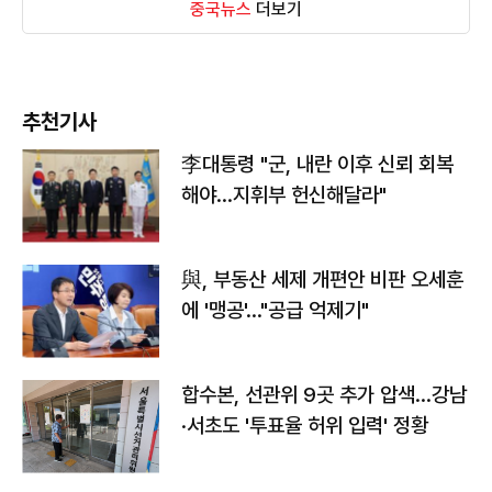
중국뉴스
더보기
추천기사
李대통령 "군, 내란 이후 신뢰 회복
해야…지휘부 헌신해달라"
與, 부동산 세제 개편안 비판 오세훈
에 '맹공'…"공급 억제기"
합수본, 선관위 9곳 추가 압색…강남
·서초도 '투표율 허위 입력' 정황