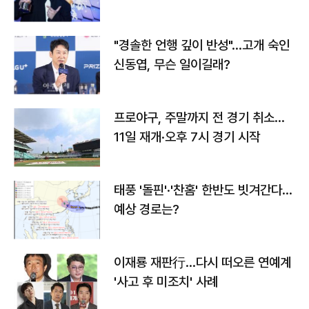
다
"경솔한 언행 깊이 반성"…고개 숙인
신동엽, 무슨 일이길래?
프로야구, 주말까지 전 경기 취소…
11일 재개·오후 7시 경기 시작
태풍 '돌핀'·'찬홈' 한반도 빗겨간다…
예상 경로는?
이재룡 재판行…다시 떠오른 연예계
'사고 후 미조치' 사례