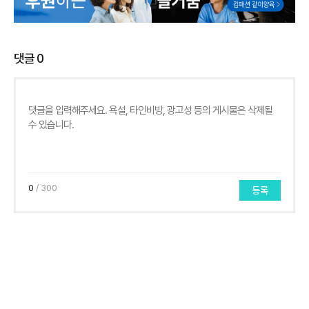
댓글
0
0
/ 300
등록