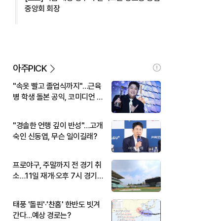
중앙회 회장
아주PICK
"속옷 빨고 졸업식까지"…근육
병 학생 돌본 공익, 코미디언 김
규원이었다
"경솔한 언행 깊이 반성"…고개
숙인 신동엽, 무슨 일이길래?
프로야구, 주말까지 전 경기 취
소…11일 재개·오후 7시 경기
시작
태풍 '돌핀'·'찬홈' 한반도 빗겨
간다…예상 경로는?