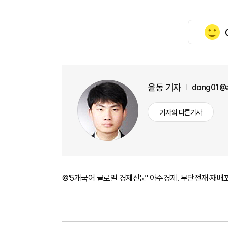
윤동 기자
dong01@a
기자의 다른기사
©'5개국어 글로벌 경제신문' 아주경제. 무단전재·재배