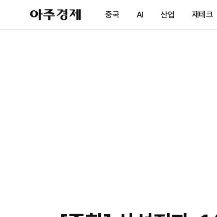
아
중국
AI
산업
재테크
주
경
제