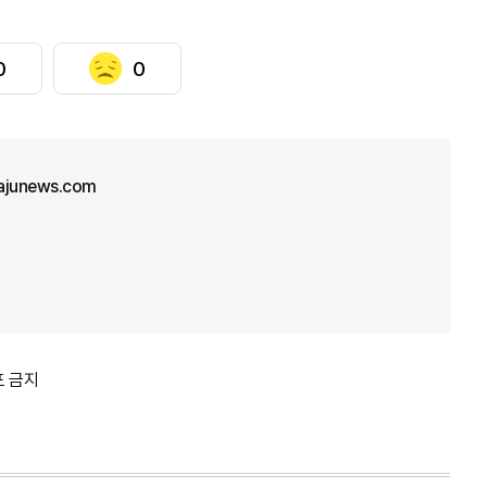
0
0
junews.com
포 금지