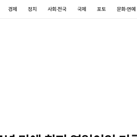
경제
정치
사회·전국
국제
포토
문화·연예