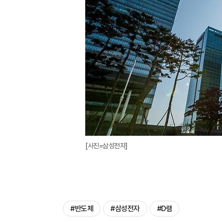
[사진=삼성전자]
#반도체
#삼성전자
#D램