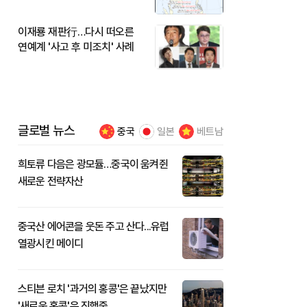
이재룡 재판行…다시 떠오른
연예계 '사고 후 미조치' 사례
글로벌 뉴스
중국
일본
베트남
희토류 다음은 광모듈…중국이 움켜쥔
새로운 전략자산
중국산 에어콘을 웃돈 주고 산다...유럽
열광시킨 메이디
스티븐 로치 '과거의 홍콩'은 끝났지만
'새로운 홍콩'은 진행중