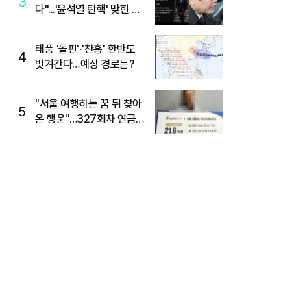
3
다"...'윤석열 탄핵' 맞힌 무
당, '성지글' 등장
태풍 '돌핀'·'찬홈' 한반도
4
빗겨간다…예상 경로는?
"서울 여행하는 꿈 뒤 찾아
5
온 행운"…327회차 연금
복권720+ 당첨번호조회
주목