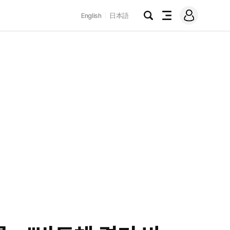
로
English
日本語
그
검
전
인
색
체
메
뉴