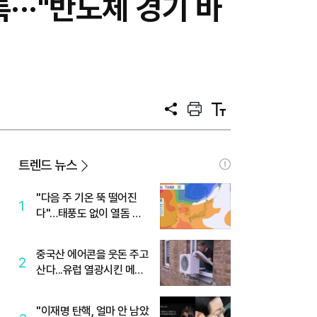
···"반도체 경기 바
공
프
텍
유
린
스
트
트
크
기
트렌드 뉴스
"다음 주 기온 뚝 떨어진
1
다"…태풍도 없이 열돔 박
살 낸 '이것'
중국산 에어콘을 웃돈 주고
2
산다...유럽 열광시킨 메이
디
"이재명 탄핵, 얼마 안 남았