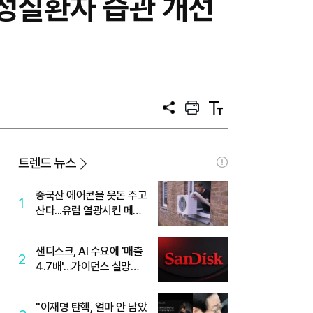
만성질환자 습관 개선
공
프
텍
유
린
스
트
트
크
기
트렌드 뉴스
중국산 에어콘을 웃돈 주고
1
산다...유럽 열광시킨 메이
디
샌디스크, AI 수요에 '매출
2
4.7배'…가이던스 실망에
'주가는 하락'
"이재명 탄핵, 얼마 안 남았