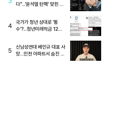
3
다"...'윤석열 탄핵' 맞힌 무
당, '성지글' 등장
국가가 청년 상대로 '통
4
수'?...청년미래적금 12%
준다더니 "응, 오류야"
신남성연대 배인규 대표 사
5
망…인천 아파트서 숨진 채
발견