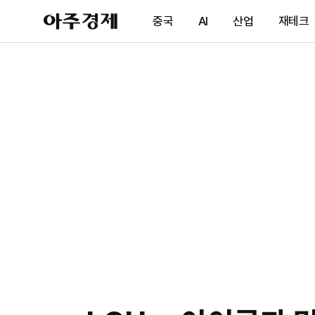
아
중국
AI
산업
재테크
주
경
제