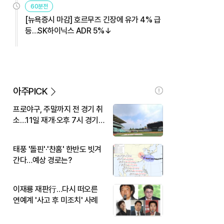
60분전
[뉴욕증시 마감] 호르무즈 긴장에 유가 4% 급
등…SK하이닉스 ADR 5%↓
아주PICK
프로야구, 주말까지 전 경기 취
소…11일 재개·오후 7시 경기
시작
태풍 '돌핀'·'찬홈' 한반도 빗겨
간다…예상 경로는?
이재룡 재판行…다시 떠오른
연예계 '사고 후 미조치' 사례