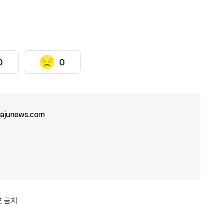
0
0
ajunews.com
포 금지