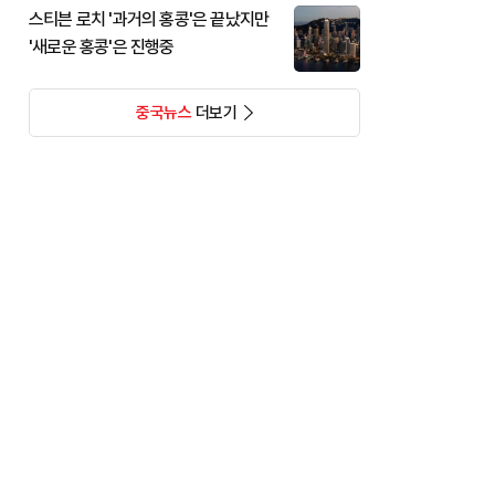
스티븐 로치 '과거의 홍콩'은 끝났지만
'새로운 홍콩'은 진행중
중국뉴스
더보기