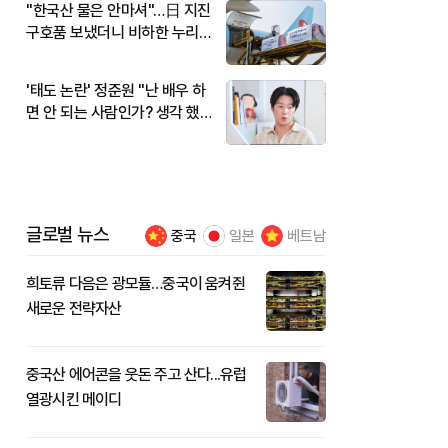
"한국산 물은 안마셔"…日 지진
구호품 보냈더니 비하한 누리
꾼
'태도 논란' 정준원 "난 배우 하
면 안 되는 사람인가? 생각 했
다"
글로벌 뉴스
중국
일본
베트남
희토류 다음은 광모듈…중국이 움켜쥔
새로운 전략자산
중국산 에어콘을 웃돈 주고 산다...유럽
열광시킨 메이디