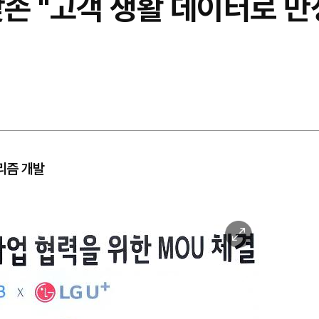
맞손 ​"고객 생활 데이터로 
리즘 개발
이
미
지
확
대