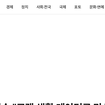
경제
정치
사회·전국
국제
포토
문화·연예