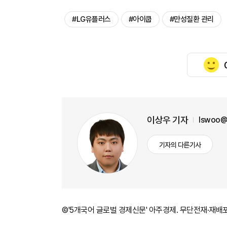
#LG유플러스
#아이쿱
#만성질환 관리
이상우 기자
lswoo@
기자의 다른기사
©'5개국어 글로벌 경제신문' 아주경제. 무단전재·재배