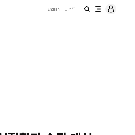
로
English
日本語
그
검
전
인
색
체
메
뉴