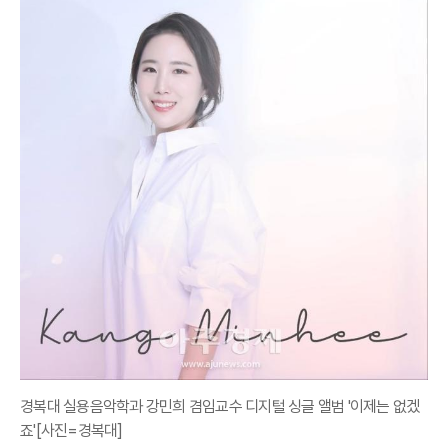
경복대 실용음악학과 강민희 겸임교수 디지털 싱글 앨범 '이제는 없겠
죠'[사진=경복대]