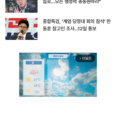
실로…모든 행정력 총동원하라"
종합특검, '계엄 당정대 회의 참석' 한
동훈 참고인 조사...12일 통보
더보기
arrow_forward_ios
Unmute