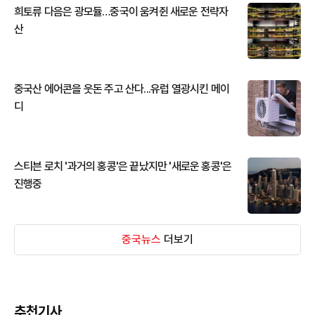
희토류 다음은 광모듈…중국이 움켜쥔 새로운 전략자
산
중국산 에어콘을 웃돈 주고 산다...유럽 열광시킨 메이
디
스티븐 로치 '과거의 홍콩'은 끝났지만 '새로운 홍콩'은
진행중
중국뉴스
더보기
추천기사