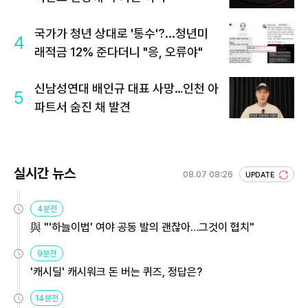
국가가 청년 상대로 '통수'?...청년미
4
래적금 12% 준다더니 "응, 오류야"
신남성연대 배인규 대표 사망…인천 아
5
파트서 숨진 채 발견
실시간 뉴스
08.07 08:26
UPDATE
4분전
與 "'하늘이법' 여야 공동 발의 괜찮아…그것이 협치"
9분전
'캐시딜' 캐시워크 돈 버는 퀴즈, 정답은?
14분전