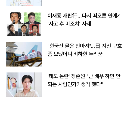
이재룡 재판行…다시 떠오른 연예계
'사고 후 미조치' 사례
"한국산 물은 안마셔"…日 지진 구호
품 보냈더니 비하한 누리꾼
'태도 논란' 정준원 "난 배우 하면 안
되는 사람인가? 생각 했다"