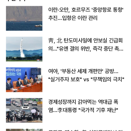
이란·오만, 호르무즈 '중앙항로 통항'
추진…입항은 이란 관리
靑, 北 탄도미사일에 안보실 긴급회
의…"유엔 결의 위반, 즉각 중단 촉
구"
여야, '부동산 세제 개편안' 공방…
"실거주자 보호" vs "무책임의 극치"
경제성장까지 갉아먹는 역대급 폭
염…李대통령 "국가적 기후 재난"