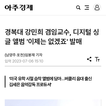
로
아
그
검
전
주
인
색
체
경
메
제
뉴
경복대 강민희 겸임교수, 디지털 싱
글 앨범 '이제는 없겠죠' 발매
(남양주·포천)임봉재 기자
공
텍
입력 2023-07-06 15:10
유
스
트
크
기
'미국 유학 시절 습작 앨범에 담아…버클리 음대 출신
김세은 음악감독 프로듀셔'