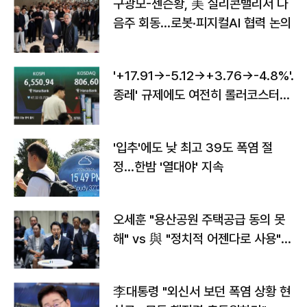
구광모-젠슨황, 美 실리콘밸리서 다
음주 회동…로봇·피지컬AI 협력 논의
'+17.91→-5.12→+3.76→-4.8%'…'
종레' 규제에도 여전히 롤러코스터
타는 코스피
'입추'에도 낮 최고 39도 폭염 절
정…한밤 '열대야' 지속
오세훈 "용산공원 주택공급 동의 못
해" vs 與 "정치적 어젠다로 사용"
맞불
李대통령 "외신서 보던 폭염 상황 현