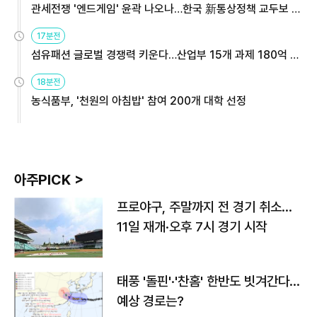
관세전쟁 '엔드게임' 윤곽 나오나…한국 新통상정책 교두보 활
용해야
17분전
섬유패션 글로벌 경쟁력 키운다…산업부 15개 과제 180억 지
원
18분전
농식품부, '천원의 아침밥' 참여 200개 대학 선정
아주PICK >
프로야구, 주말까지 전 경기 취소…
11일 재개·오후 7시 경기 시작
태풍 '돌핀'·'찬홈' 한반도 빗겨간다…
예상 경로는?