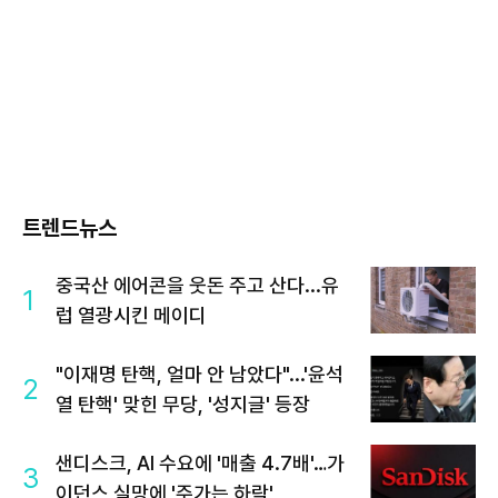
트렌드뉴스
중국산 에어콘을 웃돈 주고 산다...유
1
럽 열광시킨 메이디
"이재명 탄핵, 얼마 안 남았다"...'윤석
2
열 탄핵' 맞힌 무당, '성지글' 등장
샌디스크, AI 수요에 '매출 4.7배'…가
3
이던스 실망에 '주가는 하락'