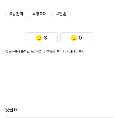
#강민희
#경복대
#앨범
3
0
©'5개국어 글로벌 경제신문' 아주경제. 무단전재·재배포 금지
댓글
0