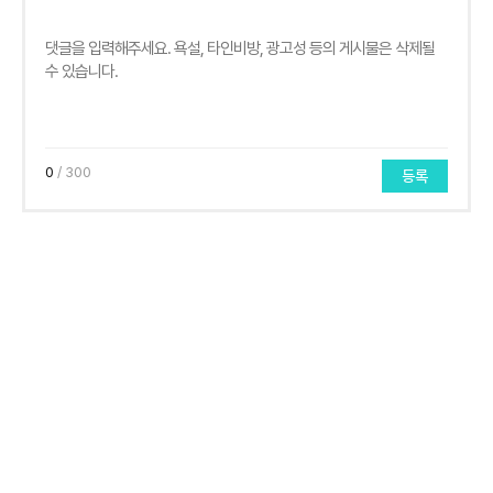
0
/ 300
등록