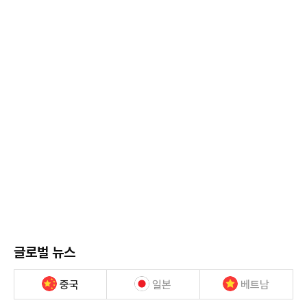
글로벌 뉴스
중국
일본
베트남