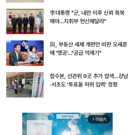
李대통령 "군, 내란 이후 신뢰 회복
해야…지휘부 헌신해달라"
與, 부동산 세제 개편안 비판 오세훈
에 '맹공'…"공급 억제기"
합수본, 선관위 9곳 추가 압색…강남
·서초도 '투표율 허위 입력' 정황
더보기
arrow_forward_ios