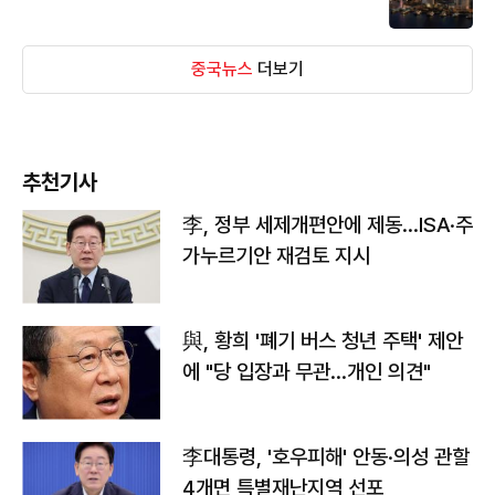
중국뉴스
더보기
추천기사
李, 정부 세제개편안에 제동…ISA·주
가누르기안 재검토 지시
與, 황희 '폐기 버스 청년 주택' 제안
에 "당 입장과 무관…개인 의견"
李대통령, '호우피해' 안동·의성 관할
4개면 특별재난지역 선포