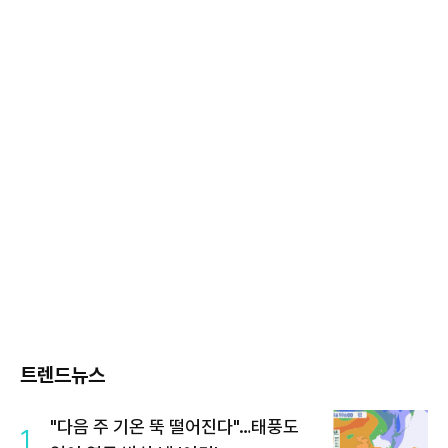
트렌드뉴스
"다음 주 기온 뚝 떨어진다"…태풍도
1