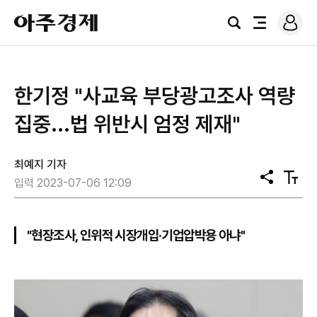
로
아
그
검
전
주
인
색
체
경
메
제
뉴
한기정 "사교육 부당광고조사 역량
집중...법 위반시 엄정 제재"
최예지 기자
공
텍
입력 2023-07-06 12:09
유
스
트
크
기
"현장조사, 인위적 시장개입·기업압박용 아냐"