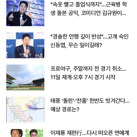
"속옷 빨고 졸업식까지"…근육병 학
생 돌본 공익, 코미디언 김규원이었
다
"경솔한 언행 깊이 반성"…고개 숙인
신동엽, 무슨 일이길래?
프로야구, 주말까지 전 경기 취소…
11일 재개·오후 7시 경기 시작
태풍 '돌핀'·'찬홈' 한반도 빗겨간다…
예상 경로는?
이재룡 재판行…다시 떠오른 연예계