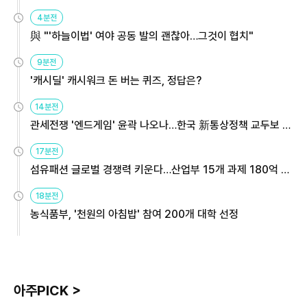
4분전
與 "'하늘이법' 여야 공동 발의 괜찮아…그것이 협치"
9분전
'캐시딜' 캐시워크 돈 버는 퀴즈, 정답은?
14분전
관세전쟁 '엔드게임' 윤곽 나오나…한국 新통상정책 교두보 활
용해야
17분전
섬유패션 글로벌 경쟁력 키운다…산업부 15개 과제 180억 지
원
18분전
농식품부, '천원의 아침밥' 참여 200개 대학 선정
아주PICK >