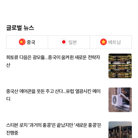
글로벌 뉴스
중국
일본
베트남
희토류 다음은 광모듈…중국이 움켜쥔 새로운 전략자
산
중국산 에어콘을 웃돈 주고 산다...유럽 열광시킨 메이
디
스티븐 로치 '과거의 홍콩'은 끝났지만 '새로운 홍콩'은
진행중