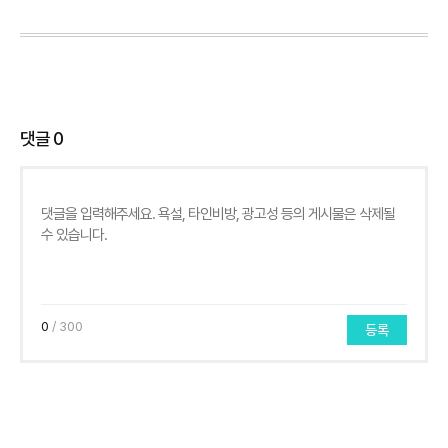
댓글
0
0
/ 300
등록