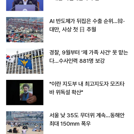
AI 반도체가 뒤집은 수출 순위…韓·
대만, 사상 첫 日 추월
경찰, 9월부터 '제 가족 사건' 못 맡는
다…수사인력 881명 보강
"이란 지도부 내 최고지도자 모즈타
바 위독설 확산"
서울 낮 35도 무더위 계속…동해안
최대 150㎜ 폭우