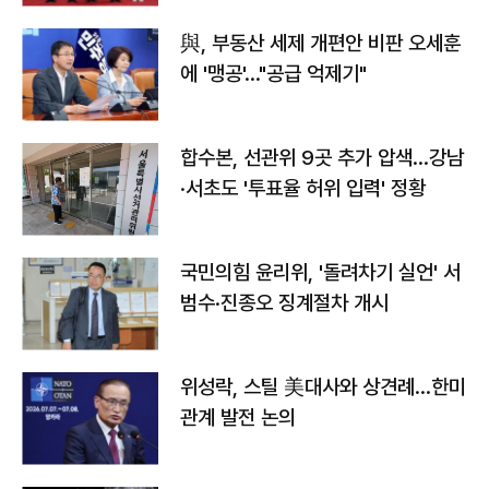
與, 부동산 세제 개편안 비판 오세훈
에 '맹공'…"공급 억제기"
합수본, 선관위 9곳 추가 압색…강남
·서초도 '투표율 허위 입력' 정황
국민의힘 윤리위, '돌려차기 실언' 서
범수·진종오 징계절차 개시
위성락, 스틸 美대사와 상견례…한미
관계 발전 논의