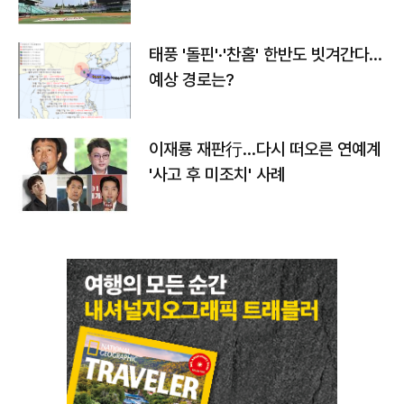
태풍 '돌핀'·'찬홈' 한반도 빗겨간다…
예상 경로는?
이재룡 재판行…다시 떠오른 연예계
'사고 후 미조치' 사례