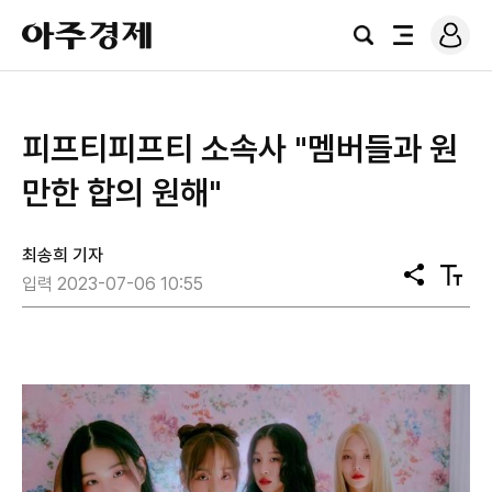
로
아
그
검
전
주
인
색
체
경
메
제
뉴
피프티피프티 소속사 "멤버들과 원
만한 합의 원해"
최송희 기자
공
텍
입력 2023-07-06 10:55
유
스
트
크
기