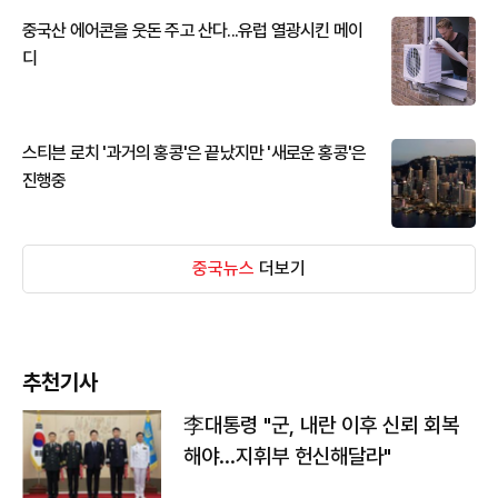
중국산 에어콘을 웃돈 주고 산다...유럽 열광시킨 메이
디
스티븐 로치 '과거의 홍콩'은 끝났지만 '새로운 홍콩'은
진행중
중국뉴스
더보기
추천기사
李대통령 "군, 내란 이후 신뢰 회복
해야…지휘부 헌신해달라"