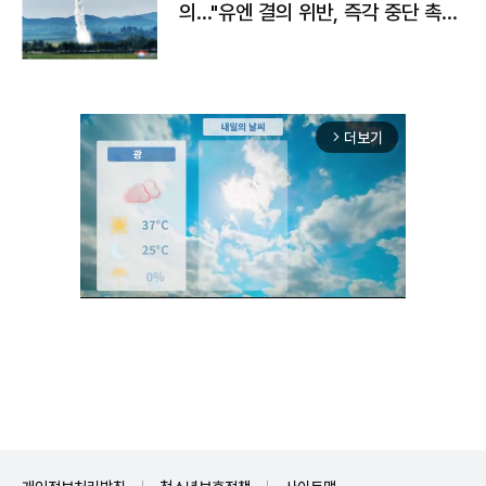
의…"유엔 결의 위반, 즉각 중단 촉
구"
더보기
arrow_forward_ios
Unmute