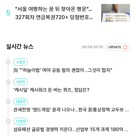
"서울 여행하는 꿈 뒤 찾아온 행운"…
5
327회차 연금복권720+ 당첨번호조
회 주목
실시간 뉴스
08.08 00:10
UPDATE
4분전
與 "'하늘이법' 여야 공동 발의 괜찮아…그것이 협치"
9분전
'캐시딜' 캐시워크 돈 버는 퀴즈, 정답은?
14분전
관세전쟁 '엔드게임' 윤곽 나오나…한국 新통상정책 교두보 활
용해야
17분전
섬유패션 글로벌 경쟁력 키운다…산업부 15개 과제 180억 지