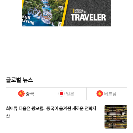
글로벌 뉴스
중국
일본
베트남
희토류 다음은 광모듈…중국이 움켜쥔 새로운 전략자
산