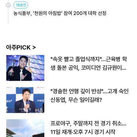
원
18분전
농식품부, '천원의 아침밥' 참여 200개 대학 선정
아주PICK >
"속옷 빨고 졸업식까지"…근육병 학
생 돌본 공익, 코미디언 김규원이었
다
"경솔한 언행 깊이 반성"…고개 숙인
신동엽, 무슨 일이길래?
프로야구, 주말까지 전 경기 취소…
11일 재개·오후 7시 경기 시작