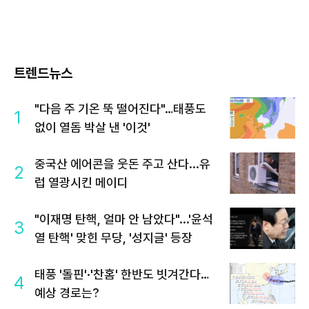
트렌드뉴스
"다음 주 기온 뚝 떨어진다"…태풍도
1
없이 열돔 박살 낸 '이것'
중국산 에어콘을 웃돈 주고 산다...유
2
럽 열광시킨 메이디
"이재명 탄핵, 얼마 안 남았다"...'윤석
3
열 탄핵' 맞힌 무당, '성지글' 등장
태풍 '돌핀'·'찬홈' 한반도 빗겨간다…
4
예상 경로는?