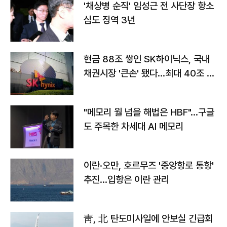
'채상병 순직' 임성근 전 사단장 항소
심도 징역 3년
현금 88조 쌓인 SK하이닉스, 국내
채권시장 '큰손' 됐다…최대 40조 투
자
"메모리 월 넘을 해법은 HBF"…구글
도 주목한 차세대 AI 메모리
이란·오만, 호르무즈 '중앙항로 통항'
추진…입항은 이란 관리
靑, 北 탄도미사일에 안보실 긴급회