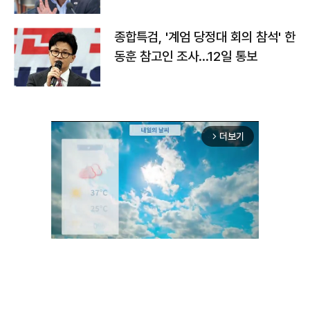
종합특검, '계엄 당정대 회의 참석' 한
동훈 참고인 조사...12일 통보
더보기
arrow_forward_ios
Unmute