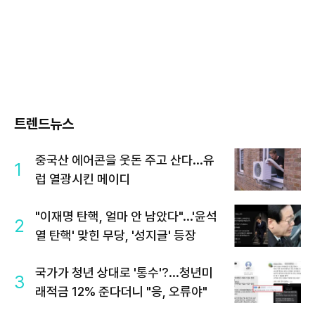
트렌드뉴스
중국산 에어콘을 웃돈 주고 산다...유
1
럽 열광시킨 메이디
"이재명 탄핵, 얼마 안 남았다"...'윤석
2
열 탄핵' 맞힌 무당, '성지글' 등장
국가가 청년 상대로 '통수'?...청년미
3
래적금 12% 준다더니 "응, 오류야"