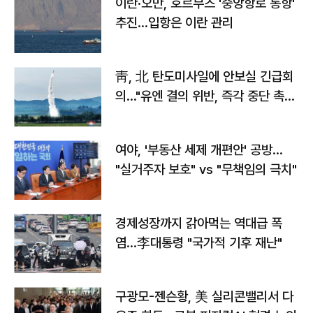
이란·오만, 호르무즈 '중앙항로 통항'
추진…입항은 이란 관리
靑, 北 탄도미사일에 안보실 긴급회
의…"유엔 결의 위반, 즉각 중단 촉
구"
여야, '부동산 세제 개편안' 공방…
"실거주자 보호" vs "무책임의 극치"
경제성장까지 갉아먹는 역대급 폭
염…李대통령 "국가적 기후 재난"
구광모-젠슨황, 美 실리콘밸리서 다