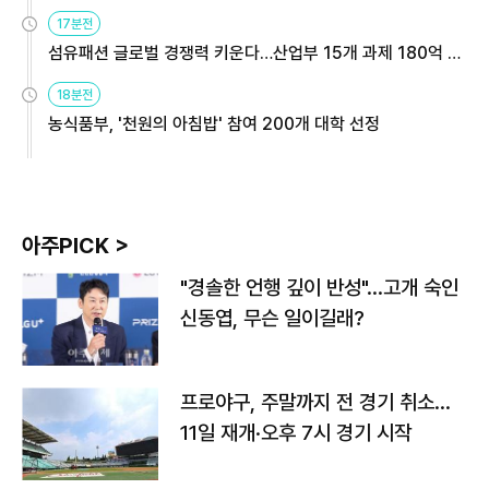
용해야
17분전
섬유패션 글로벌 경쟁력 키운다…산업부 15개 과제 180억 지
원
18분전
농식품부, '천원의 아침밥' 참여 200개 대학 선정
아주PICK >
"경솔한 언행 깊이 반성"…고개 숙인
신동엽, 무슨 일이길래?
프로야구, 주말까지 전 경기 취소…
11일 재개·오후 7시 경기 시작