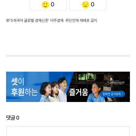
0
0
©'5개국어 글로벌 경제신문' 아주경제. 무단전재·재배포 금지
댓글
0