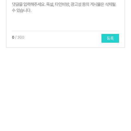
0
/ 300
등록