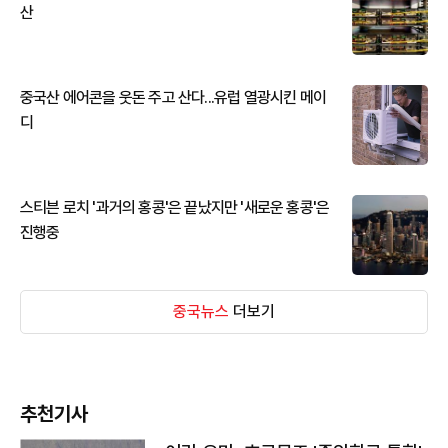
산
중국산 에어콘을 웃돈 주고 산다...유럽 열광시킨 메이
디
스티븐 로치 '과거의 홍콩'은 끝났지만 '새로운 홍콩'은
진행중
중국뉴스
더보기
추천기사