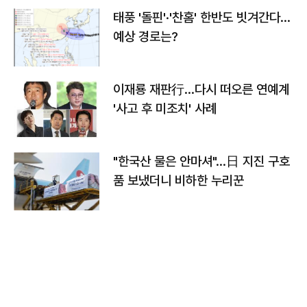
태풍 '돌핀'·'찬홈' 한반도 빗겨간다…
예상 경로는?
이재룡 재판行…다시 떠오른 연예계
'사고 후 미조치' 사례
"한국산 물은 안마셔"…日 지진 구호
품 보냈더니 비하한 누리꾼