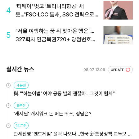
'티웨이' 벗고 '트리니티항공' 새
4
옷…"FSC·LCC 틈새, SSC 전략으로
공략"
"서울 여행하는 꿈 뒤 찾아온 행운"…
5
327회차 연금복권720+ 당첨번호조
회 주목
실시간 뉴스
08.07 12:06
UPDATE
4분전
與 "'하늘이법' 여야 공동 발의 괜찮아…그것이 협치"
9분전
'캐시딜' 캐시워크 돈 버는 퀴즈, 정답은?
14분전
관세전쟁 '엔드게임' 윤곽 나오나…한국 新통상정책 교두보 활