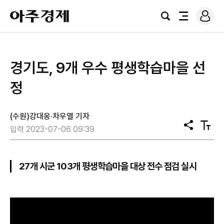
로
아
그
검
전
주
인
색
체
경
메
제
뉴
경기도, 9개 우수 평생학습마을 선
정
(수원)강대웅·차우열 기자
공
텍
입력 2023-07-06 09:39
유
스
트
크
기
27개 시군 103개 평생학습마을 대상 전수 점검 실시