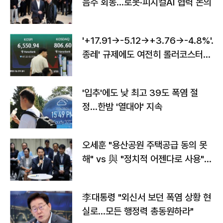
음주 회동…로봇·피지컬AI 협력 논의
'+17.91→-5.12→+3.76→-4.8%'…'
종레' 규제에도 여전히 롤러코스터
타는 코스피
'입추'에도 낮 최고 39도 폭염 절
정…한밤 '열대야' 지속
오세훈 "용산공원 주택공급 동의 못
해" vs 與 "정치적 어젠다로 사용"
맞불
李대통령 "외신서 보던 폭염 상황 현
실로…모든 행정력 총동원하라"