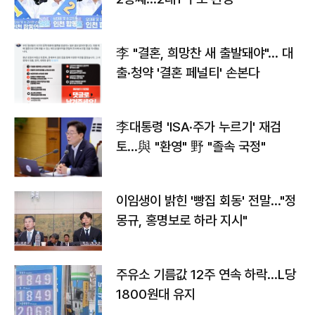
李 "결혼, 희망찬 새 출발돼야"… 대
출·청약 '결혼 페널티' 손본다
李대통령 'ISA·주가 누르기' 재검
토…與 "환영" 野 "졸속 국정"
이임생이 밝힌 '빵집 회동' 전말…"정
몽규, 홍명보로 하라 지시"
주유소 기름값 12주 연속 하락…L당
1800원대 유지