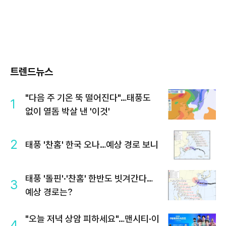
트렌드뉴스
"다음 주 기온 뚝 떨어진다"…태풍도
1
없이 열돔 박살 낸 '이것'
2
태풍 '찬홈' 한국 오나…예상 경로 보니
태풍 '돌핀'·'찬홈' 한반도 빗겨간다…
3
예상 경로는?
"오늘 저녁 상암 피하세요"…맨시티·이
4