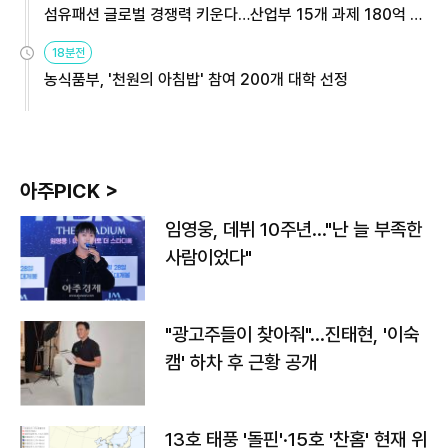
섬유패션 글로벌 경쟁력 키운다…산업부 15개 과제 180억 지
원
18분전
농식품부, '천원의 아침밥' 참여 200개 대학 선정
아주PICK >
임영웅, 데뷔 10주년…"난 늘 부족한
사람이었다"
"광고주들이 찾아줘"…진태현, '이숙
캠' 하차 후 근황 공개
13호 태풍 '돌핀'·15호 '찬홈' 현재 위