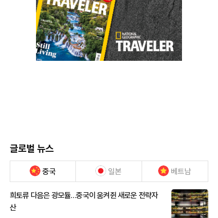
글로벌 뉴스
중국
일본
베트남
희토류 다음은 광모듈…중국이 움켜쥔 새로운 전략자
산