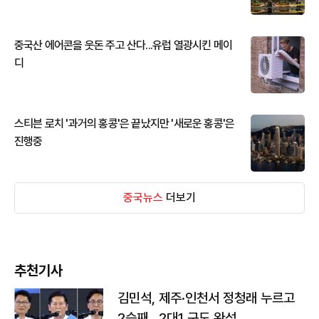
중국산 에어콘을 웃돈 주고 산다...유럽 열광시킨 메이
디
스티븐 로치 '과거의 홍콩'은 끝났지만 '새로운 홍콩'은
진행중
중국뉴스
더보기
추천기사
김민석, 제주·인천서 정청래 누르고
2승째…2대1 구도 완성