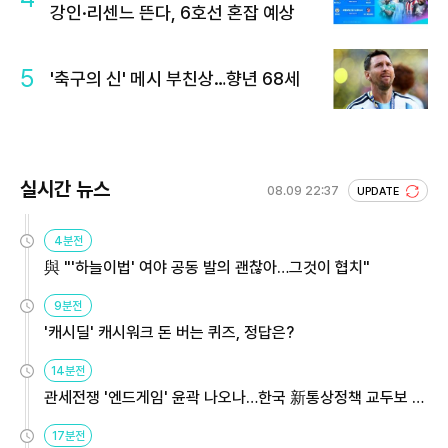
강인·리센느 뜬다, 6호선 혼잡 예상
5
'축구의 신' 메시 부친상…향년 68세
실시간 뉴스
08.09 22:37
UPDATE
4분전
與 "'하늘이법' 여야 공동 발의 괜찮아…그것이 협치"
9분전
'캐시딜' 캐시워크 돈 버는 퀴즈, 정답은?
14분전
관세전쟁 '엔드게임' 윤곽 나오나…한국 新통상정책 교두보 활
용해야
17분전