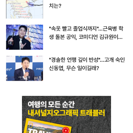
치는?
"속옷 빨고 졸업식까지"…근육병 학
생 돌본 공익, 코미디언 김규원이었
다
"경솔한 언행 깊이 반성"…고개 숙인
신동엽, 무슨 일이길래?