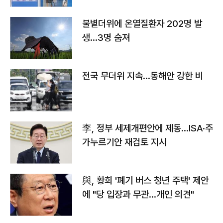
불볕더위에 온열질환자 202명 발
생…3명 숨져
전국 무더위 지속…동해안 강한 비
李, 정부 세제개편안에 제동…ISA·주
가누르기안 재검토 지시
與, 황희 '폐기 버스 청년 주택' 제안
에 "당 입장과 무관…개인 의견"