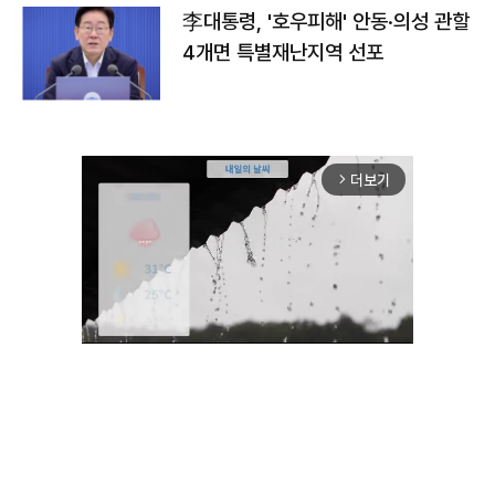
李대통령, '호우피해' 안동·의성 관할
4개면 특별재난지역 선포
더보기
arrow_forward_ios
Unmute