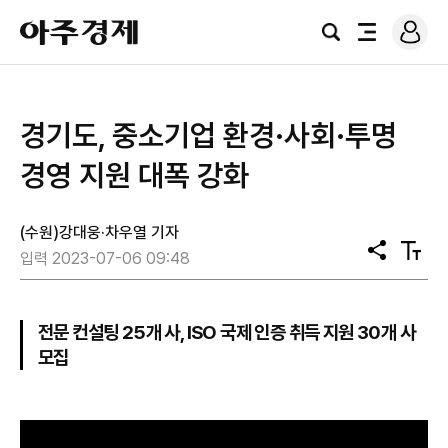
로
아
그
검
전
주
인
색
체
경
메
제
뉴
경기도, 중소기업 환경·사회·투명
경영 지원 대폭 강화
(수원)강대웅·차우열 기자
공
텍
입력 2023-07-06 09:48
유
스
트
크
기
전문 컨설팅 25개 사, ISO 국제 인증 취득 지원 30개 사
모집