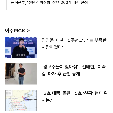
농식품부, '천원의 아침밥' 참여 200개 대학 선정
아주PICK >
임영웅, 데뷔 10주년…"난 늘 부족한
사람이었다"
"광고주들이 찾아줘"…진태현, '이숙
캠' 하차 후 근황 공개
13호 태풍 '돌핀'·15호 '찬홈' 현재 위
치는?