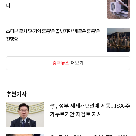
디
스티븐 로치 '과거의 홍콩'은 끝났지만 '새로운 홍콩'은
진행중
중국뉴스
더보기
추천기사
李, 정부 세제개편안에 제동…ISA·주
가누르기안 재검토 지시