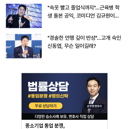
"속옷 빨고 졸업식까지"…근육병 학
생 돌본 공익, 코미디언 김규원이었
다
"경솔한 언행 깊이 반성"…고개 숙인
신동엽, 무슨 일이길래?