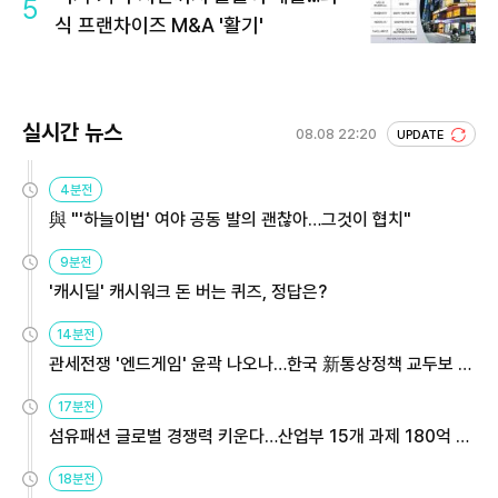
5
식 프랜차이즈 M&A '활기'
실시간 뉴스
08.08 22:20
UPDATE
4분전
與 "'하늘이법' 여야 공동 발의 괜찮아…그것이 협치"
9분전
'캐시딜' 캐시워크 돈 버는 퀴즈, 정답은?
14분전
관세전쟁 '엔드게임' 윤곽 나오나…한국 新통상정책 교두보 활
용해야
17분전
섬유패션 글로벌 경쟁력 키운다…산업부 15개 과제 180억 지
원
18분전