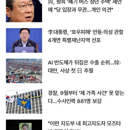
與, 황희 '폐기 버스 청년 주택' 제안
에 "당 입장과 무관…개인 의견"
李대통령, '호우피해' 안동·의성 관할
4개면 특별재난지역 선포
AI 반도체가 뒤집은 수출 순위…韓·
대만, 사상 첫 日 추월
경찰, 9월부터 '제 가족 사건' 못 맡는
다…수사인력 881명 보강
"이란 지도부 내 최고지도자 모즈타