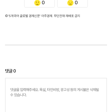
0
0
©'5개국어 글로벌 경제신문' 아주경제. 무단전재·재배포 금지
댓글
0