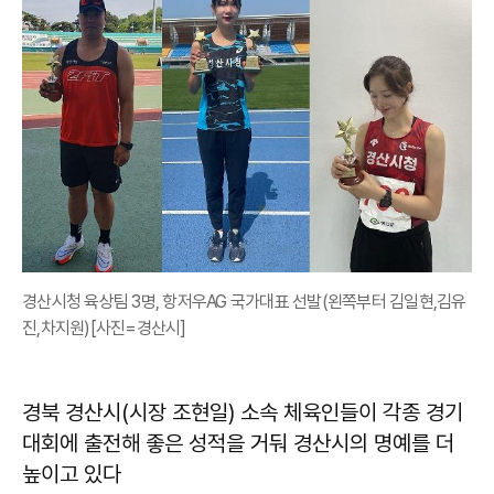
경산시청 육상팀 3명, 항저우AG 국가대표 선발(왼쪽부터 김일현,김유
진,차지원)[사진=경산시]
경북 경산시(시장 조현일) 소속 체육인들이 각종 경기
대회에 출전해 좋은 성적을 거둬 경산시의 명예를 더
높이고 있다