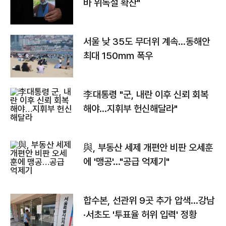
바 위독설 확산"
서울 낮 35도 무더위 계속…동해안
최대 150㎜ 폭우
李대통령 "군, 내란 이후 신뢰 회복
해야…지휘부 헌신해달라"
與, 부동산 세제 개편안 비판 오세훈
에 '맹공'…"공급 억제기"
합수본, 선관위 9곳 추가 압색…강남
·서초도 '투표율 허위 입력' 정황