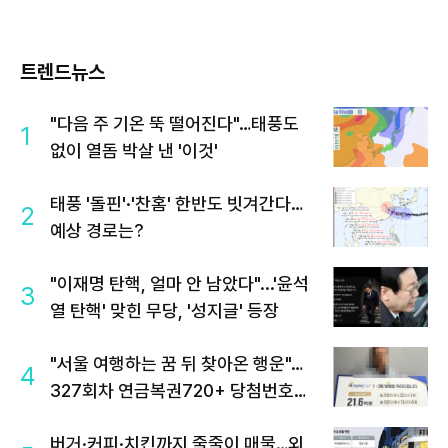
트렌드뉴스
"다음 주 기온 뚝 떨어진다"…태풍도
1
없이 열돔 박살 낸 '이것'
태풍 '돌핀'·'찬홈' 한반도 빗겨간다…
2
예상 경로는?
"이재명 탄핵, 얼마 안 남았다"...'윤석
3
열 탄핵' 맞힌 무당, '성지글' 등장
"서울 여행하는 꿈 뒤 찾아온 행운"…
4
327회차 연금복권720+ 당첨번호조
회 주목
버거·커피·치킨까지 줄줄이 매물…외