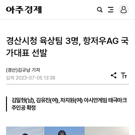
로
아
그
검
전
주
인
색
체
경
메
제
뉴
경산시청 육상팀 3명, 항저우AG 국
가대표 선발
(경산)김규남 기자
공
텍
입력 2023-07-05 13:38
유
스
트
크
기
김일현(남), 김유진(여), 차지원(여) 아시안게임 태극마크
주인공 확정