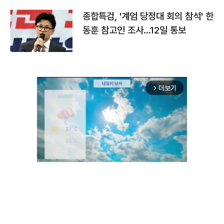
종합특검, '계엄 당정대 회의 참석' 한
동훈 참고인 조사...12일 통보
더보기
arrow_forward_ios
Unmute