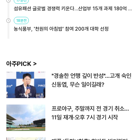
17분전
섬유패션 글로벌 경쟁력 키운다…산업부 15개 과제 180억 지
원
18분전
농식품부, '천원의 아침밥' 참여 200개 대학 선정
아주PICK >
"경솔한 언행 깊이 반성"…고개 숙인
신동엽, 무슨 일이길래?
프로야구, 주말까지 전 경기 취소…
11일 재개·오후 7시 경기 시작