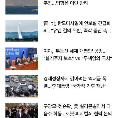
추진…입항은 이란 관리
靑, 北 탄도미사일에 안보실 긴급회
의…"유엔 결의 위반, 즉각 중단 촉
구"
여야, '부동산 세제 개편안' 공방…
"실거주자 보호" vs "무책임의 극치"
경제성장까지 갉아먹는 역대급 폭
염…李대통령 "국가적 기후 재난"
구광모-젠슨황, 美 실리콘밸리서 다
음주 회동…로봇·피지컬AI 협력 논의