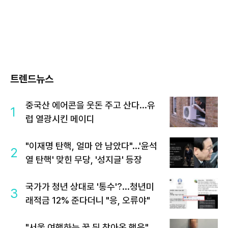
트렌드뉴스
중국산 에어콘을 웃돈 주고 산다...유
1
럽 열광시킨 메이디
"이재명 탄핵, 얼마 안 남았다"...'윤석
2
열 탄핵' 맞힌 무당, '성지글' 등장
국가가 청년 상대로 '통수'?...청년미
3
래적금 12% 준다더니 "응, 오류야"
"서울 여행하는 꿈 뒤 찾아온 행운"…