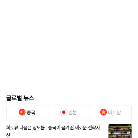
글로벌 뉴스
중국
일본
베트남
희토류 다음은 광모듈…중국이 움켜쥔 새로운 전략자
산