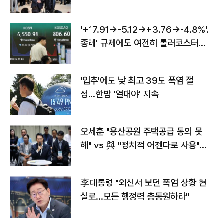
'+17.91→-5.12→+3.76→-4.8%'…'
종레' 규제에도 여전히 롤러코스터
타는 코스피
'입추'에도 낮 최고 39도 폭염 절
정…한밤 '열대야' 지속
오세훈 "용산공원 주택공급 동의 못
해" vs 與 "정치적 어젠다로 사용"
맞불
李대통령 "외신서 보던 폭염 상황 현
실로…모든 행정력 총동원하라"