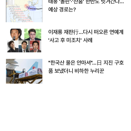
태풍 '돌핀'·'찬홈' 한반도 빗겨간다…
예상 경로는?
이재룡 재판行…다시 떠오른 연예계
'사고 후 미조치' 사례
"한국산 물은 안마셔"…日 지진 구호
품 보냈더니 비하한 누리꾼