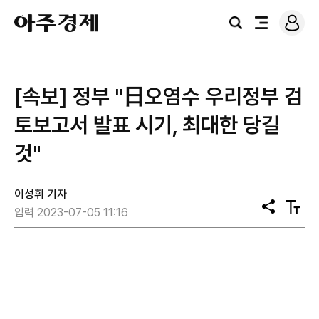
로
아
그
검
전
주
인
색
체
경
메
제
뉴
[속보] 정부 "日오염수 우리정부 검
토보고서 발표 시기, 최대한 당길
것"
이성휘 기자
공
텍
입력 2023-07-05 11:16
유
스
트
크
기