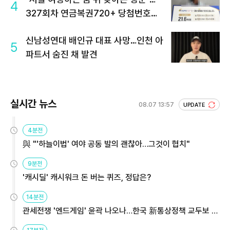
4
327회차 연금복권720+ 당첨번호조
회 주목
신남성연대 배인규 대표 사망…인천 아
5
파트서 숨진 채 발견
실시간 뉴스
08.07 13:57
UPDATE
4분전
與 "'하늘이법' 여야 공동 발의 괜찮아…그것이 협치"
9분전
'캐시딜' 캐시워크 돈 버는 퀴즈, 정답은?
14분전
관세전쟁 '엔드게임' 윤곽 나오나…한국 新통상정책 교두보 활
용해야