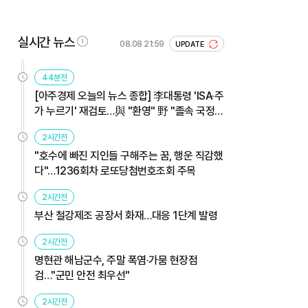
실시간 뉴스
08.08 21:59
UPDATE
44분전
[아주경제 오늘의 뉴스 종합] 李대통령 'ISA·주
가 누르기' 재검토…與 "환영" 野 "졸속 국정"
外
2시간전
"호수에 빠진 지인들 구해주는 꿈, 행운 직감했
다"…1236회차 로또당첨번호조회 주목
2시간전
부산 철강제조 공장서 화재…대응 1단계 발령
2시간전
명현관 해남군수, 주말 폭염·가뭄 현장점
검…"군민 안전 최우선"
2시간전