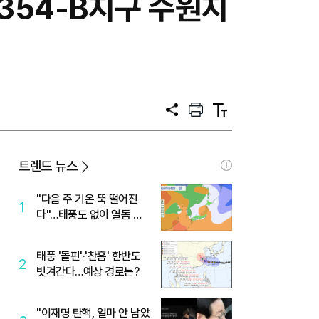
354-B지구 수원지
공
프
텍
유
린
스
트
트
크
기
트렌드 뉴스
"다음 주 기온 뚝 떨어진
1
다"…태풍도 없이 열돔 박
살 낸 '이것'
태풍 '돌핀'·'찬홈' 한반도
2
빗겨간다…예상 경로는?
"이재명 탄핵, 얼마 안 남았