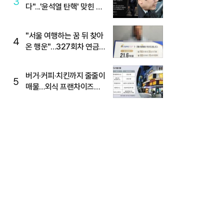
3
다"...'윤석열 탄핵' 맞힌 무
당, '성지글' 등장
"서울 여행하는 꿈 뒤 찾아
4
온 행운"…327회차 연금
복권720+ 당첨번호조회
주목
버거·커피·치킨까지 줄줄이
5
매물…외식 프랜차이즈
M&A '활기'