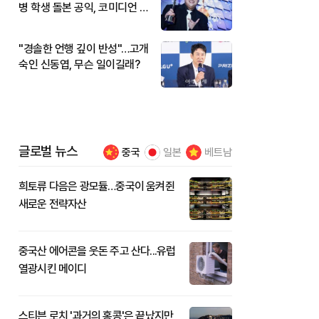
병 학생 돌본 공익, 코미디언 김
규원이었다
"경솔한 언행 깊이 반성"…고개
숙인 신동엽, 무슨 일이길래?
글로벌 뉴스
중국
일본
베트남
희토류 다음은 광모듈…중국이 움켜쥔
새로운 전략자산
중국산 에어콘을 웃돈 주고 산다...유럽
열광시킨 메이디
스티븐 로치 '과거의 홍콩'은 끝났지만