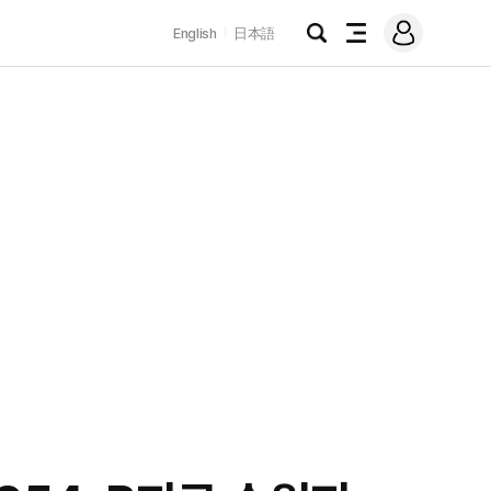
로
English
日本語
그
검
전
인
색
체
메
뉴