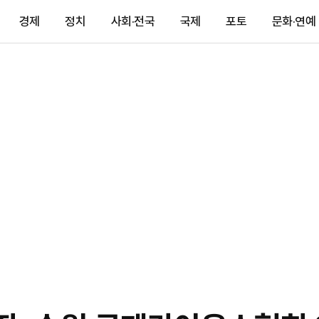
경제
정치
사회·전국
국제
포토
문화·연예