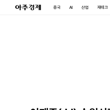
아
중국
AI
산업
재테크
주
경
제