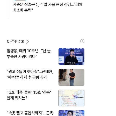
사순문 장흥군수, 주말 가뭄 현장 점검…"피해
최소화 총력"
아주PICK
임영웅, 데뷔 10주년…"난 늘
부족한 사람이었다"
"광고주들이 찾아줘"…진태현,
'이숙캠' 하차 후 근황 공개
13호 태풍 '돌핀'·15호 '찬홈'
현재 위치는?
"속옷 빨고 졸업식까지"…근육