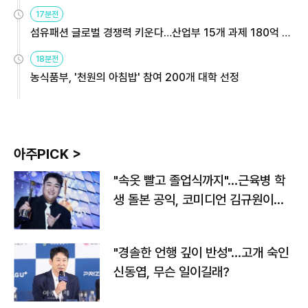
용해야
17분전
섬유패션 글로벌 경쟁력 키운다…산업부 15개 과제 180억 지
원
18분전
농식품부, '천원의 아침밥' 참여 200개 대학 선정
아주PICK >
"속옷 빨고 졸업식까지"…근육병 학
생 돌본 공익, 코미디언 김규원이었
다
"경솔한 언행 깊이 반성"…고개 숙인
신동엽, 무슨 일이길래?