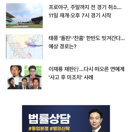
프로야구, 주말까지 전 경기 취소…
11일 재개·오후 7시 경기 시작
태풍 '돌핀'·'찬홈' 한반도 빗겨간다…
예상 경로는?
이재룡 재판行…다시 떠오른 연예계
'사고 후 미조치' 사례