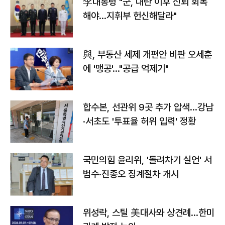
李대통령 "군, 내란 이후 신뢰 회복
해야…지휘부 헌신해달라"
與, 부동산 세제 개편안 비판 오세훈
에 '맹공'…"공급 억제기"
합수본, 선관위 9곳 추가 압색…강남
·서초도 '투표율 허위 입력' 정황
국민의힘 윤리위, '돌려차기 실언' 서
범수·진종오 징계절차 개시
위성락, 스틸 美대사와 상견례…한미