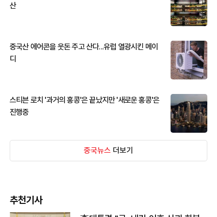
산
중국산 에어콘을 웃돈 주고 산다...유럽 열광시킨 메이
디
스티븐 로치 '과거의 홍콩'은 끝났지만 '새로운 홍콩'은
진행중
중국뉴스
더보기
추천기사