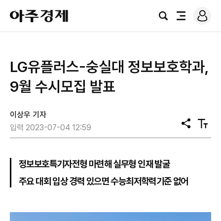
로
아
그
검
전
주
인
색
체
경
메
제
뉴
​LG유플러스-숭실대 정보보호학과,
9월 수시모집 발표
이상우 기자
공
텍
입력 2023-07-04 12:59
유
스
트
크
기
정보보호특기자전형 마련해 실무형 인재 발굴
주요 대회 입상 경력 있으면 수능최저학력기준 없어