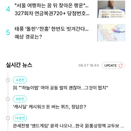
"서울 여행하는 꿈 뒤 찾아온 행운"…
4
327회차 연금복권720+ 당첨번호조
회 주목
태풍 '돌핀'·'찬홈' 한반도 빗겨간다…
5
예상 경로는?
실시간 뉴스
08.07 18:40
UPDATE
4분전
與 "'하늘이법' 여야 공동 발의 괜찮아…그것이 협치"
9분전
'캐시딜' 캐시워크 돈 버는 퀴즈, 정답은?
14분전
관세전쟁 '엔드게임' 윤곽 나오나…한국 新통상정책 교두보 활