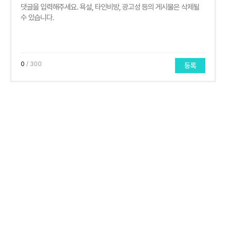
0
/ 300
등록