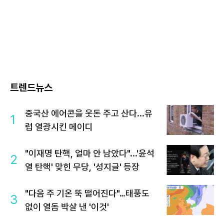
트렌드뉴스
중국산 에어콘을 웃돈 주고 산다...유
1
럽 열광시킨 메이디
"이재명 탄핵, 얼마 안 남았다"...'윤석
2
열 탄핵' 맞힌 무당, '성지글' 등장
"다음 주 기온 뚝 떨어진다"…태풍도
3
없이 열돔 박살 낸 '이것'