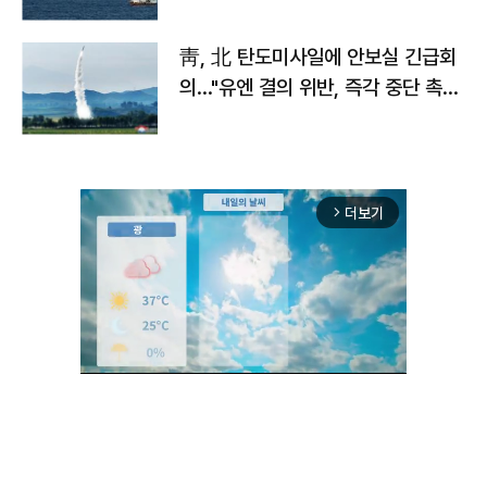
靑, 北 탄도미사일에 안보실 긴급회
의…"유엔 결의 위반, 즉각 중단 촉
구"
더보기
arrow_forward_ios
Unmute