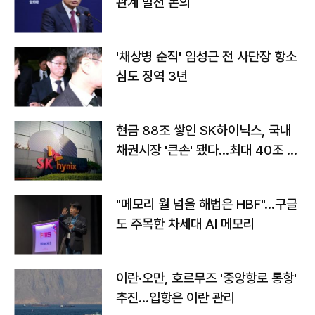
관계 발전 논의
'채상병 순직' 임성근 전 사단장 항소
심도 징역 3년
현금 88조 쌓인 SK하이닉스, 국내
채권시장 '큰손' 됐다…최대 40조 투
자
"메모리 월 넘을 해법은 HBF"…구글
도 주목한 차세대 AI 메모리
이란·오만, 호르무즈 '중앙항로 통항'
추진…입항은 이란 관리