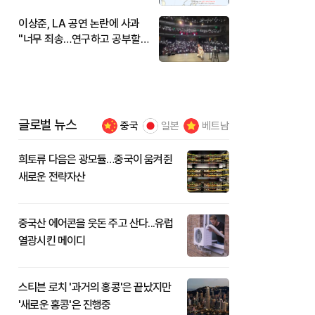
이상준, LA 공연 논란에 사과
"너무 죄송…연구하고 공부할
것"
글로벌 뉴스
중국
일본
베트남
희토류 다음은 광모듈…중국이 움켜쥔
새로운 전략자산
중국산 에어콘을 웃돈 주고 산다...유럽
열광시킨 메이디
스티븐 로치 '과거의 홍콩'은 끝났지만
'새로운 홍콩'은 진행중