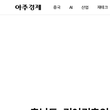
아
중국
AI
산업
재테크
주
경
제