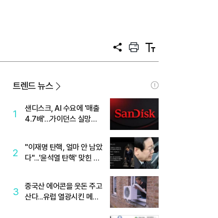
공
프
텍
유
린
스
트
트
크
기
트렌드 뉴스
샌디스크, AI 수요에 '매출
1
4.7배'…가이던스 실망에
'주가는 하락'
"이재명 탄핵, 얼마 안 남았
2
다"...'윤석열 탄핵' 맞힌 무
당, '성지글' 등장
중국산 에어콘을 웃돈 주고
3
산다...유럽 열광시킨 메이
디