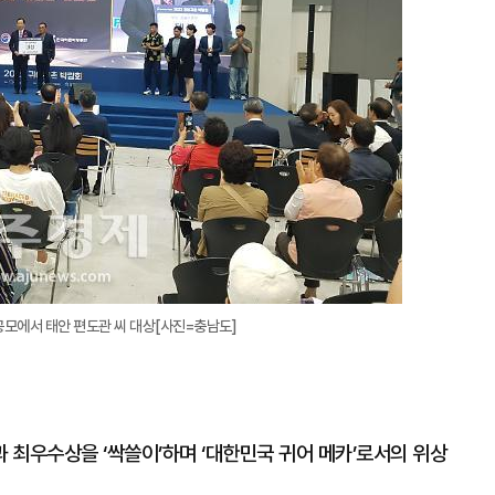
모에서 태안 편도관 씨 대상[사진=충남도]
 최우수상을 ‘싹쓸이’하며 ‘대한민국 귀어 메카’로서의 위상