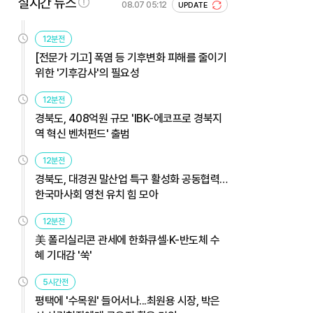
실시간 뉴스
08.07 05:12
UPDATE
12분전
[전문가 기고] 폭염 등 기후변화 피해를 줄이기
위한 '기후감사'의 필요성
12분전
경북도, 408억원 규모 'IBK-에코프로 경북지
역 혁신 벤처펀드' 출범
12분전
경북도, 대경권 말산업 특구 활성화 공동협력…
한국마사회 영천 유치 힘 모아
12분전
美 폴리실리콘 관세에 한화큐셀·K-반도체 수
혜 기대감 '쑥'
5시간전
평택에 '수목원' 들어서나...최원용 시장, 박은