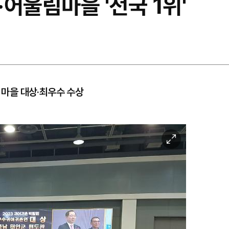
어울림마을 '전국 1위'
개 마을 대상·최우수 수상
이
미
지
확
대