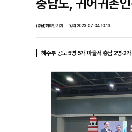
충남도, 귀어귀촌인·
(충남)허희만 기자
입력 2023-07-04 10:13
해수부 공모 5명·5개 마을서 충남 2명·2