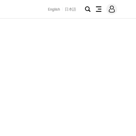
로
English
日本語
그
검
전
인
색
체
메
뉴