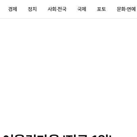
경제
정치
사회·전국
국제
포토
문화·연예