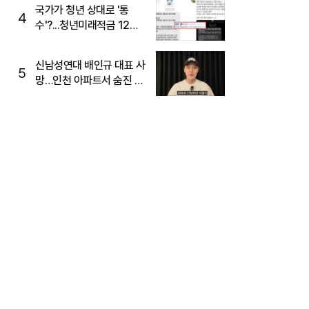
국가가 청년 상대로 '통
4
수'?...청년미래적금 12%
준다더니 "응, 오류야"
신남성연대 배인규 대표 사
5
망…인천 아파트서 숨진 채
발견