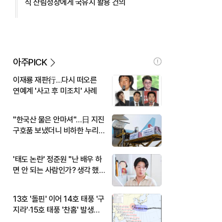
식 산림청장에게 국유지 활용 건의
아주PICK
이재룡 재판行…다시 떠오른
연예계 '사고 후 미조치' 사례
"한국산 물은 안마셔"…日 지진
구호품 보냈더니 비하한 누리
꾼
'태도 논란' 정준원 "난 배우 하
면 안 되는 사람인가? 생각 했
다"
13호 '돌핀' 이어 14호 태풍 '구
지라'·15호 태풍 '찬홈' 발생…
현재 위치와 이동경로는?