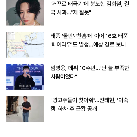
'거꾸로 태극기'에 분노한 김희철, 결
국 사과…"제 잘못"
태풍 '돌핀'·'찬홈'에 이어 16호 태풍
'페이러우'도 발생…예상 경로 보니
임영웅, 데뷔 10주년…"난 늘 부족한
사람이었다"
"광고주들이 찾아줘"…진태현, '이숙
캠' 하차 후 근황 공개