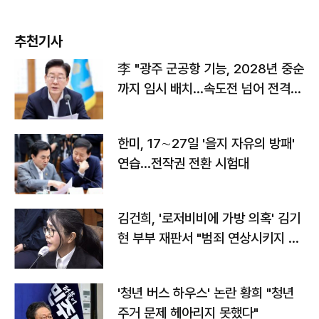
추천기사
李 "광주 군공항 기능, 2028년 중순
까지 임시 배치…속도전 넘어 전격
전"
한미, 17∼27일 '을지 자유의 방패'
연습…전작권 전환 시험대
김건희, '로저비비에 가방 의혹' 김기
현 부부 재판서 "범죄 연상시키지 말
라"
'청년 버스 하우스' 논란 황희 "청년
주거 문제 헤아리지 못했다"