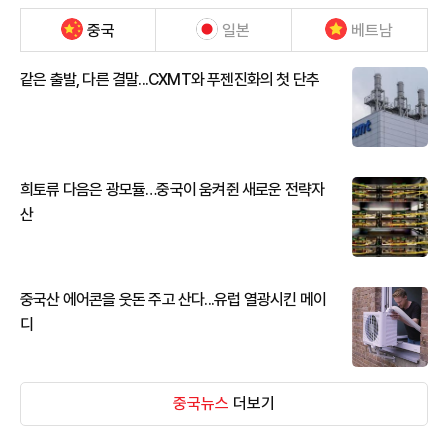
중국
일본
베트남
같은 출발, 다른 결말...CXMT와 푸젠진화의 첫 단추
희토류 다음은 광모듈…중국이 움켜쥔 새로운 전략자
산
중국산 에어콘을 웃돈 주고 산다...유럽 열광시킨 메이
디
중국뉴스
더보기