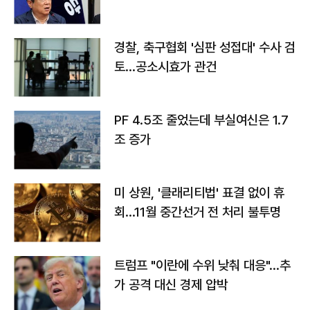
경찰, 축구협회 '심판 성접대' 수사 검
토…공소시효가 관건
PF 4.5조 줄었는데 부실여신은 1.7
조 증가
미 상원, '클래리티법' 표결 없이 휴
회…11월 중간선거 전 처리 불투명
트럼프 "이란에 수위 낮춰 대응"…추
가 공격 대신 경제 압박