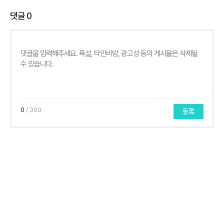
댓글
0
0
/ 300
등록