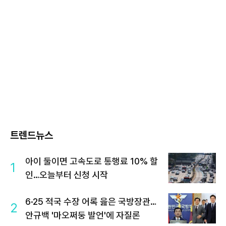
트렌드뉴스
아이 둘이면 고속도로 통행료 10% 할
1
인…오늘부터 신청 시작
6·25 적국 수장 어록 읊은 국방장관…
2
안규백 '마오쩌둥 발언'에 자질론