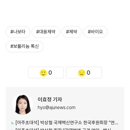
#나보타
#대웅제약
#제약
#바이오
#보툴리눔 톡신
0
0
이효정 기자
hyo@ajunews.com
[아주초대석] 박상철 국제백신연구소 한국후원회장 "연구·생산·인력 상시 협력을"