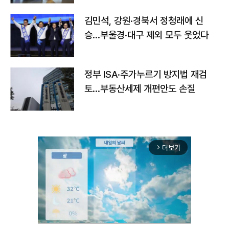
김민석, 강원·경북서 정청래에 신
승…부울경·대구 제외 모두 웃었다
정부 ISA·주가누르기 방지법 재검
토…부동산세제 개편안도 손질
더보기
arrow_forward_ios