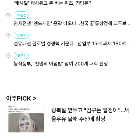
'캐시딜' 캐시워크 돈 버는 퀴즈, 정답은?
14분전
관세전쟁 '엔드게임' 윤곽 나오나…한국 新통상정책 교두보 활
용해야
17분전
섬유패션 글로벌 경쟁력 키운다…산업부 15개 과제 180억 지
원
18분전
농식품부, '천원의 아침밥' 참여 200개 대학 선정
아주PICK >
광복절 앞두고 "김구는 빨갱이"…서
울우유 불매 주장에 황당