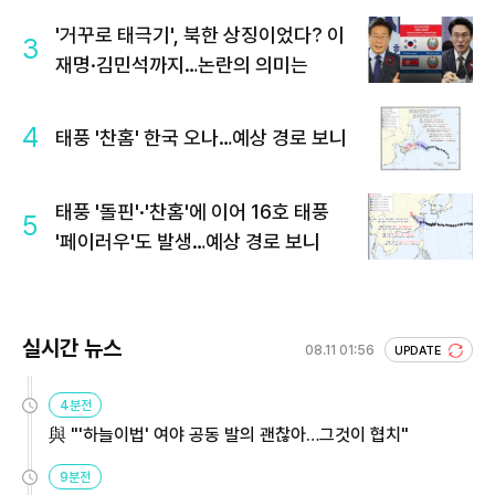
'거꾸로 태극기', 북한 상징이었다? 이
3
재명·김민석까지…논란의 의미는
4
태풍 '찬홈' 한국 오나…예상 경로 보니
태풍 '돌핀'·'찬홈'에 이어 16호 태풍
5
'페이러우'도 발생…예상 경로 보니
실시간 뉴스
08.11 01:56
UPDATE
4분전
與 "'하늘이법' 여야 공동 발의 괜찮아…그것이 협치"
9분전