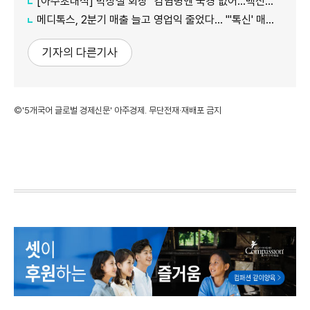
[아주초대석] 박상철 회장 "감염병엔 국경 없어…백신은 한 국가 자산 아닌 세계 인구 지키는 것"
메디톡스, 2분기 매출 늘고 영업익 줄었다… "'톡신' 매출 증가 견인"
기자의 다른기사
©'5개국어 글로벌 경제신문' 아주경제. 무단전재·재배포 금지