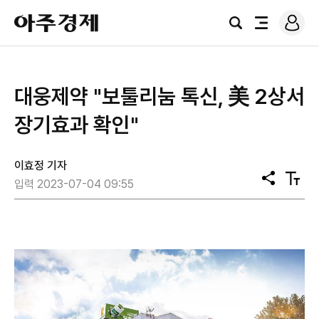
로
아
그
검
전
주
인
색
체
경
메
제
뉴
​대웅제약 "보툴리눔 톡신, 美 2상서
장기효과 확인"
이효정 기자
공
텍
입력 2023-07-04 09:55
유
스
트
크
기