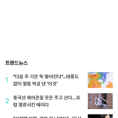
트렌드뉴스
"다음 주 기온 뚝 떨어진다"…태풍도
1
없이 열돔 박살 낸 '이것'
중국산 에어콘을 웃돈 주고 산다...유
2
럽 열광시킨 메이디