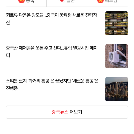
중국
일본
베트남
희토류 다음은 광모듈…중국이 움켜쥔 새로운 전략자
산
중국산 에어콘을 웃돈 주고 산다...유럽 열광시킨 메이
디
스티븐 로치 '과거의 홍콩'은 끝났지만 '새로운 홍콩'은
진행중
중국뉴스
더보기