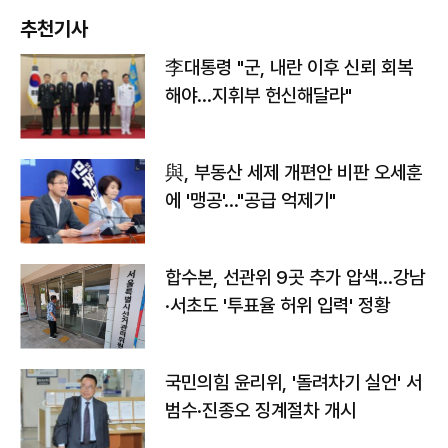
추천기사
李대통령 "군, 내란 이후 신뢰 회복
해야…지휘부 헌신해달라"
與, 부동산 세제 개편안 비판 오세훈
에 '맹공'…"공급 억제기"
합수본, 선관위 9곳 추가 압색…강남
·서초도 '투표율 허위 입력' 정황
국민의힘 윤리위, '돌려차기 실언' 서
범수·진종오 징계절차 개시