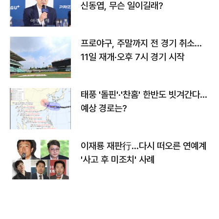
신동엽, 무슨 일이길래?
프로야구, 주말까지 전 경기 취소…
11일 재개·오후 7시 경기 시작
태풍 '돌핀'·'찬홈' 한반도 빗겨간다…
예상 경로는?
이재룡 재판行…다시 떠오른 연예계
'사고 후 미조치' 사례