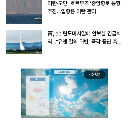
이란·오만, 호르무즈 '중앙항로 통항'
추진…입항은 이란 관리
靑, 北 탄도미사일에 안보실 긴급회
의…"유엔 결의 위반, 즉각 중단 촉
구"
더보기
arrow_forward_ios