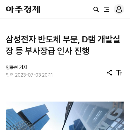
로
아
그
검
전
주
인
색
체
경
메
제
뉴
삼성전자 반도체 부문, D램 개발실
장 등 부사장급 인사 진행
임종현 기자
공
텍
입력 2023-07-03 20:11
유
스
트
크
기