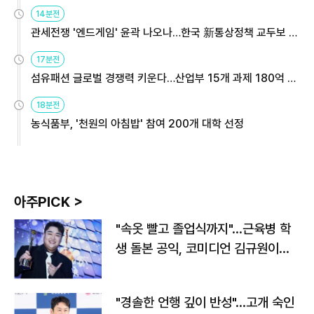
14분전
관세전쟁 '엔드게임' 윤곽 나오나…한국 新통상정책 교두보 활
용해야
17분전
섬유패션 글로벌 경쟁력 키운다…산업부 15개 과제 180억 지
원
18분전
농식품부, '천원의 아침밥' 참여 200개 대학 선정
아주PICK >
"속옷 빨고 졸업식까지"…근육병 학
생 돌본 공익, 코미디언 김규원이었
다
"경솔한 언행 깊이 반성"…고개 숙인