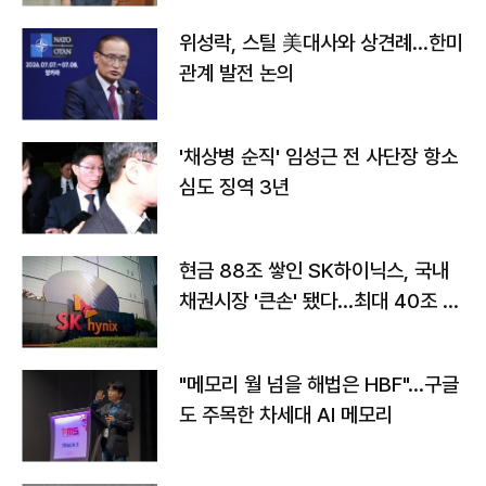
위성락, 스틸 美대사와 상견례…한미
관계 발전 논의
'채상병 순직' 임성근 전 사단장 항소
심도 징역 3년
현금 88조 쌓인 SK하이닉스, 국내
채권시장 '큰손' 됐다…최대 40조 투
자
"메모리 월 넘을 해법은 HBF"…구글
도 주목한 차세대 AI 메모리