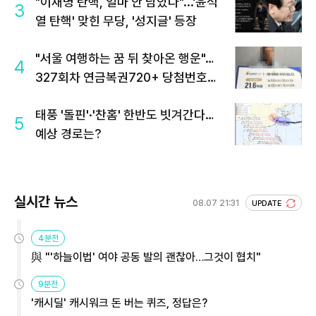
"이재명 탄핵, 얼마 안 남았다"...'윤석
3
열 탄핵' 맞힌 무당, '성지글' 등장
"서울 여행하는 꿈 뒤 찾아온 행운"…
4
327회차 연금복권720+ 당첨번호조
회 주목
태풍 '돌핀'·'찬홈' 한반도 빗겨간다…
5
예상 경로는?
실시간 뉴스
08.07 21:31
UPDATE
4분전
與 "'하늘이법' 여야 공동 발의 괜찮아…그것이 협치"
9분전
'캐시딜' 캐시워크 돈 버는 퀴즈, 정답은?