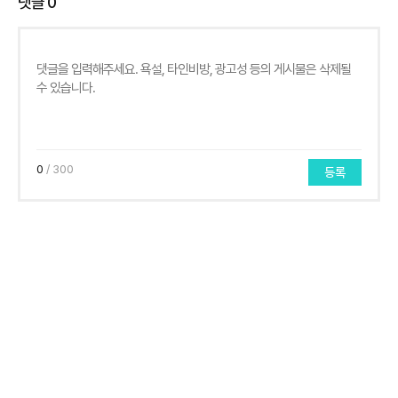
댓글
0
0
/ 300
등록