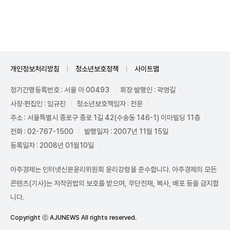
Unmute
개인정보처리방침
청소년보호정책
사이트맵
정기간행등록번호 : 서울 아 00493
회장·발행인 : 곽영길
사장·편집인 : 임규진
청소년보호책임자 : 전운
주소 : 서울특별시 종로구 종로 1길 42(수송동 146-1) 이마빌딩 11층
전화 : 02-767-1500
발행일자 : 2007년 11월 15일
등록일자 : 2008년 01월10일
아주경제는 인터넷신문윤리위원회 윤리강령을 준수합니다. 아주경제의 모든
콘텐츠(기사)는 저작권법의 보호를 받으며, 무단전재, 복사, 배포 등을 금지합
니다.
Copyright ⓒ AJUNEWS All rights reserved.