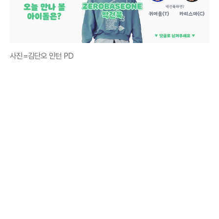
사진=김단오 인턴 PD