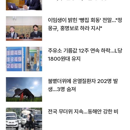
이임생이 밝힌 '빵집 회동' 전말…"정
몽규, 홍명보로 하라 지시"
주유소 기름값 12주 연속 하락…L당
1800원대 유지
불볕더위에 온열질환자 202명 발
생…3명 숨져
전국 무더위 지속…동해안 강한 비