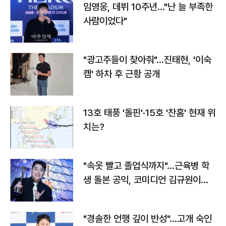
임영웅, 데뷔 10주년…"난 늘 부족한
사람이었다"
"광고주들이 찾아줘"…진태현, '이숙
캠' 하차 후 근황 공개
13호 태풍 '돌핀'·15호 '찬홈' 현재 위
치는?
"속옷 빨고 졸업식까지"…근육병 학
생 돌본 공익, 코미디언 김규원이었
다
"경솔한 언행 깊이 반성"…고개 숙인