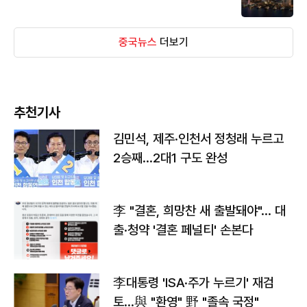
중국뉴스
더보기
추천기사
김민석, 제주·인천서 정청래 누르고
2승째…2대1 구도 완성
李 "결혼, 희망찬 새 출발돼야"… 대
출·청약 '결혼 페널티' 손본다
李대통령 'ISA·주가 누르기' 재검
토…與 "환영" 野 "졸속 국정"