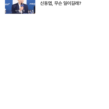
신동엽, 무슨 일이길래?