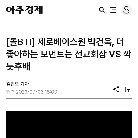
로
아
그
검
전
주
인
색
체
경
메
제
뉴
[돌BTI] 제로베이스원 박건욱, 더
좋아하는 모먼트는 전교회장 VS 깍
듯후배
김단오 기자
공
텍
입력 2023-07-03 18:00
유
스
트
크
기