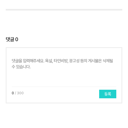
댓글
0
0
/ 300
등록