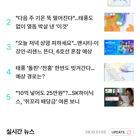
"다음 주 기온 뚝 떨어진다"…태풍도
2
없이 열돔 박살 낸 '이것'
"오늘 저녁 상암 피하세요"…맨시티·이
3
강인·리센느 뜬다, 6호선 혼잡 예상
태풍 '돌핀'·'찬홈' 한반도 빗겨간다…
4
예상 경로는?
"10억 넣어도 25만원"?…SK하이닉
5
스, '쥐꼬리 배당금' 여론 보니
실시간 뉴스
08.10 01:06
UPDATE