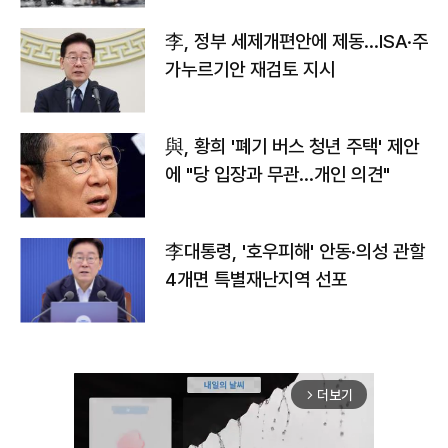
李, 정부 세제개편안에 제동…ISA·주
가누르기안 재검토 지시
與, 황희 '폐기 버스 청년 주택' 제안
에 "당 입장과 무관…개인 의견"
李대통령, '호우피해' 안동·의성 관할
4개면 특별재난지역 선포
더보기
arrow_forward_ios