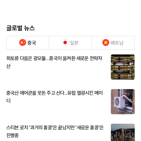
글로벌 뉴스
중국
일본
베트남
희토류 다음은 광모듈…중국이 움켜쥔 새로운 전략자
산
중국산 에어콘을 웃돈 주고 산다...유럽 열광시킨 메이
디
스티븐 로치 '과거의 홍콩'은 끝났지만 '새로운 홍콩'은
진행중