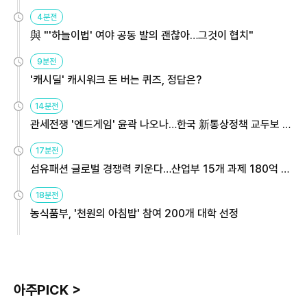
4분전
與 "'하늘이법' 여야 공동 발의 괜찮아…그것이 협치"
9분전
'캐시딜' 캐시워크 돈 버는 퀴즈, 정답은?
14분전
관세전쟁 '엔드게임' 윤곽 나오나…한국 新통상정책 교두보 활
용해야
17분전
섬유패션 글로벌 경쟁력 키운다…산업부 15개 과제 180억 지
원
18분전
농식품부, '천원의 아침밥' 참여 200개 대학 선정
아주PICK >