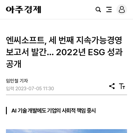
로
아
그
검
전
주
인
색
체
경
메
제
뉴
엔씨소프트, 세 번째 지속가능경영
보고서 발간… 2022년 ESG 성과
공개
임민철 기자
공
텍
입력 2023-07-05 11:30
유
스
트
크
기
AI 기술 개발에도 기업의 사회적 책임 중시