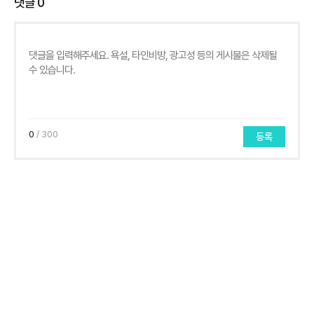
댓글
0
0
/ 300
등록