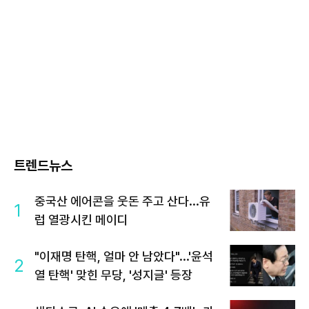
트렌드뉴스
중국산 에어콘을 웃돈 주고 산다...유
1
럽 열광시킨 메이디
"이재명 탄핵, 얼마 안 남았다"...'윤석
2
열 탄핵' 맞힌 무당, '성지글' 등장