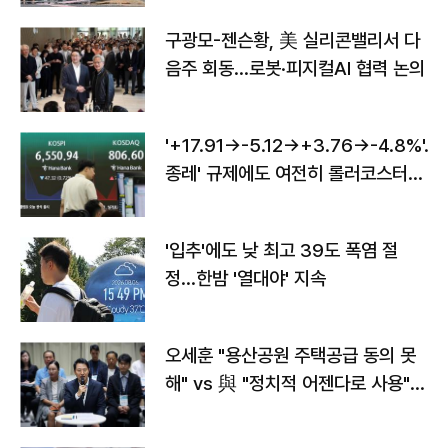
구광모-젠슨황, 美 실리콘밸리서 다
음주 회동…로봇·피지컬AI 협력 논의
'+17.91→-5.12→+3.76→-4.8%'…'
종레' 규제에도 여전히 롤러코스터
타는 코스피
'입추'에도 낮 최고 39도 폭염 절
정…한밤 '열대야' 지속
오세훈 "용산공원 주택공급 동의 못
해" vs 與 "정치적 어젠다로 사용"
맞불