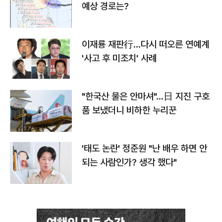
예상 경로는?
이재룡 재판行…다시 떠오른 연예계
'사고 후 미조치' 사례
"한국산 물은 안마셔"…日 지진 구호
품 보냈더니 비하한 누리꾼
'태도 논란' 정준원 "난 배우 하면 안
되는 사람인가? 생각 했다"