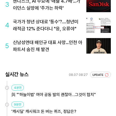
샌디스크, AI 수요에 '매출 4.7배'…가
3
이던스 실망에 '주가는 하락'
국가가 청년 상대로 '통수'?...청년미
4
래적금 12% 준다더니 "응, 오류야"
신남성연대 배인규 대표 사망…인천 아
5
파트서 숨진 채 발견
실시간 뉴스
08.07 08:27
UPDATE
4분전
與 "'하늘이법' 여야 공동 발의 괜찮아…그것이 협치"
9분전
'캐시딜' 캐시워크 돈 버는 퀴즈, 정답은?