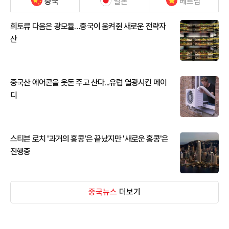
중국
일본
베트남
희토류 다음은 광모듈…중국이 움켜쥔 새로운 전략자
산
중국산 에어콘을 웃돈 주고 산다...유럽 열광시킨 메이
디
스티븐 로치 '과거의 홍콩'은 끝났지만 '새로운 홍콩'은
진행중
중국뉴스
더보기