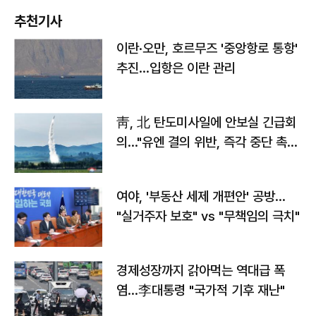
추천기사
이란·오만, 호르무즈 '중앙항로 통항'
추진…입항은 이란 관리
靑, 北 탄도미사일에 안보실 긴급회
의…"유엔 결의 위반, 즉각 중단 촉
구"
여야, '부동산 세제 개편안' 공방…
"실거주자 보호" vs "무책임의 극치"
경제성장까지 갉아먹는 역대급 폭
염…李대통령 "국가적 기후 재난"