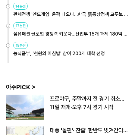
14분전
관세전쟁 '엔드게임' 윤곽 나오나…한국 新통상정책 교두보 활
용해야
17분전
섬유패션 글로벌 경쟁력 키운다…산업부 15개 과제 180억 지
원
18분전
농식품부, '천원의 아침밥' 참여 200개 대학 선정
아주PICK >
프로야구, 주말까지 전 경기 취소…
11일 재개·오후 7시 경기 시작
태풍 '돌핀'·'찬홈' 한반도 빗겨간다…