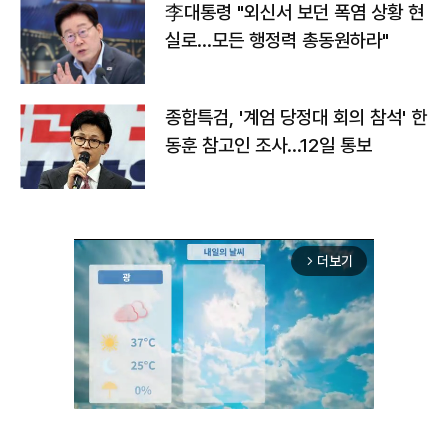
李대통령 "외신서 보던 폭염 상황 현
실로…모든 행정력 총동원하라"
종합특검, '계엄 당정대 회의 참석' 한
동훈 참고인 조사...12일 통보
더보기
arrow_forward_ios