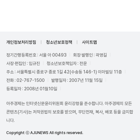
Unmute
개인정보처리방침
청소년보호정책
사이트맵
정기간행등록번호 : 서울 아 00493
회장·발행인 : 곽영길
사장·편집인 : 임규진
청소년보호책임자 : 전운
주소 : 서울특별시 종로구 종로 1길 42(수송동 146-1) 이마빌딩 11층
전화 : 02-767-1500
발행일자 : 2007년 11월 15일
등록일자 : 2008년 01월10일
아주경제는 인터넷신문윤리위원회 윤리강령을 준수합니다. 아주경제의 모든
콘텐츠(기사)는 저작권법의 보호를 받으며, 무단전재, 복사, 배포 등을 금지합
니다.
Copyright ⓒ AJUNEWS All rights reserved.