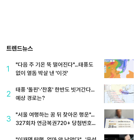
트렌드뉴스
"다음 주 기온 뚝 떨어진다"…태풍도
1
없이 열돔 박살 낸 '이것'
태풍 '돌핀'·'찬홈' 한반도 빗겨간다…
2
예상 경로는?
"서울 여행하는 꿈 뒤 찾아온 행운"…
3
327회차 연금복권720+ 당첨번호조
회 주목
"이재명 탄핵, 얼마 안 남았다"...'윤석