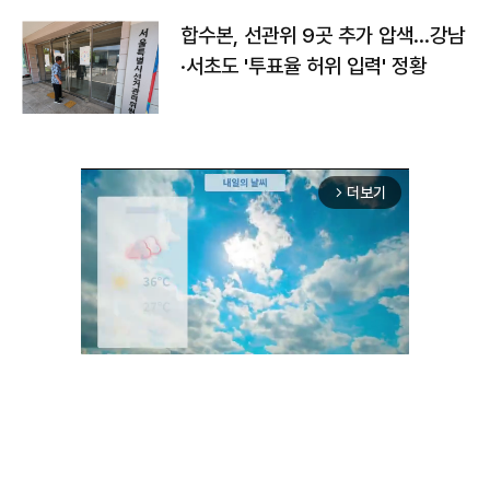
합수본, 선관위 9곳 추가 압색…강남
·서초도 '투표율 허위 입력' 정황
더보기
arrow_forward_ios
Unmute