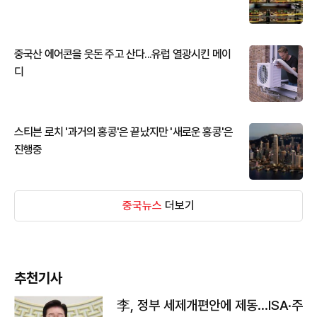
중국산 에어콘을 웃돈 주고 산다...유럽 열광시킨 메이
디
스티븐 로치 '과거의 홍콩'은 끝났지만 '새로운 홍콩'은
진행중
중국뉴스
더보기
추천기사
李, 정부 세제개편안에 제동…ISA·주