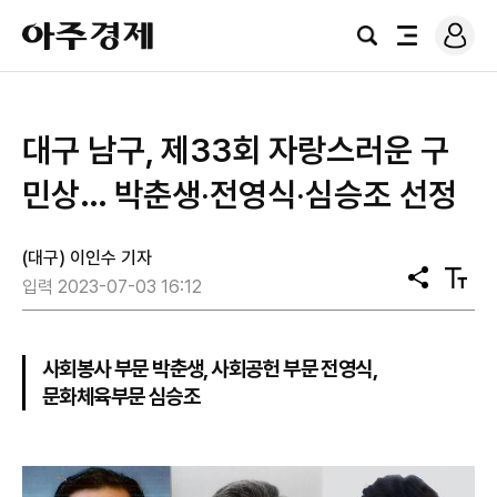
로
아
그
검
전
주
인
색
체
경
메
제
뉴
대구 남구, 제33회 자랑스러운 구
민상… 박춘생‧전영식‧심승조 선정
(대구) 이인수 기자
공
텍
입력 2023-07-03 16:12
유
스
트
크
기
사회봉사 부문 박춘생, 사회공헌 부문 전영식,
문화체육부문 심승조