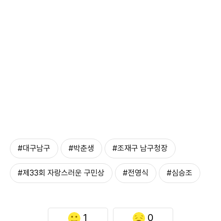
#대구남구
#박춘생
#조재구 남구청장
#제33회 자랑스러운 구민상
#전영식
#심승조
1
0