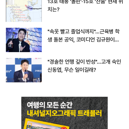
13호 태풍 '돌핀'·15호 '찬홈' 현재 위
치는?
"속옷 빨고 졸업식까지"…근육병 학
생 돌본 공익, 코미디언 김규원이었
다
"경솔한 언행 깊이 반성"…고개 숙인
신동엽, 무슨 일이길래?