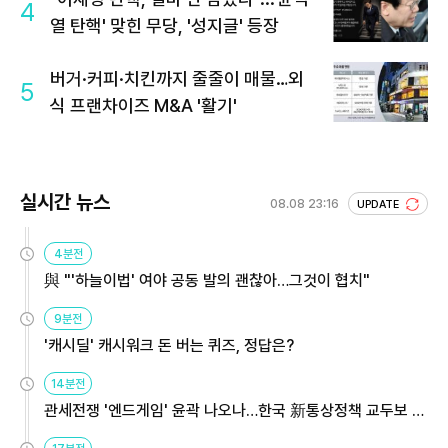
4
열 탄핵' 맞힌 무당, '성지글' 등장
버거·커피·치킨까지 줄줄이 매물…외
5
식 프랜차이즈 M&A '활기'
실시간 뉴스
08.08 23:16
UPDATE
4분전
與 "'하늘이법' 여야 공동 발의 괜찮아…그것이 협치"
9분전
'캐시딜' 캐시워크 돈 버는 퀴즈, 정답은?
14분전
관세전쟁 '엔드게임' 윤곽 나오나…한국 新통상정책 교두보 활
용해야