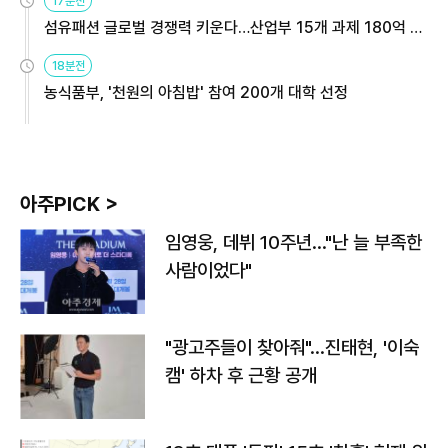
17분전
섬유패션 글로벌 경쟁력 키운다…산업부 15개 과제 180억 지
원
18분전
농식품부, '천원의 아침밥' 참여 200개 대학 선정
아주PICK >
임영웅, 데뷔 10주년…"난 늘 부족한
사람이었다"
"광고주들이 찾아줘"…진태현, '이숙
캠' 하차 후 근황 공개