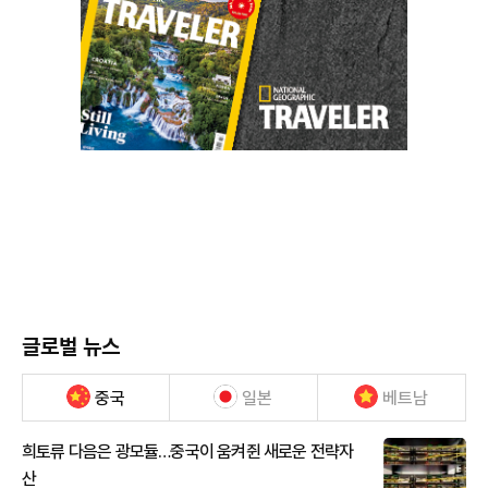
글로벌 뉴스
중국
일본
베트남
희토류 다음은 광모듈…중국이 움켜쥔 새로운 전략자
산