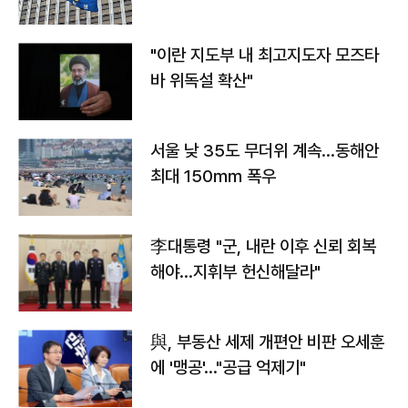
"이란 지도부 내 최고지도자 모즈타
바 위독설 확산"
서울 낮 35도 무더위 계속…동해안
최대 150㎜ 폭우
李대통령 "군, 내란 이후 신뢰 회복
해야…지휘부 헌신해달라"
與, 부동산 세제 개편안 비판 오세훈
에 '맹공'…"공급 억제기"