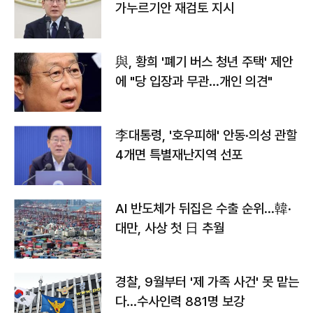
가누르기안 재검토 지시
與, 황희 '폐기 버스 청년 주택' 제안
에 "당 입장과 무관…개인 의견"
李대통령, '호우피해' 안동·의성 관할
4개면 특별재난지역 선포
AI 반도체가 뒤집은 수출 순위…韓·
대만, 사상 첫 日 추월
경찰, 9월부터 '제 가족 사건' 못 맡는
다…수사인력 881명 보강