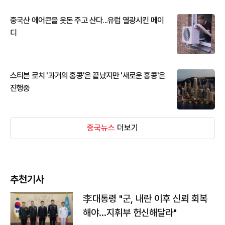
중국산 에어콘을 웃돈 주고 산다...유럽 열광시킨 메이
디
스티븐 로치 '과거의 홍콩'은 끝났지만 '새로운 홍콩'은
진행중
중국뉴스
더보기
추천기사
李대통령 "군, 내란 이후 신뢰 회복
해야…지휘부 헌신해달라"