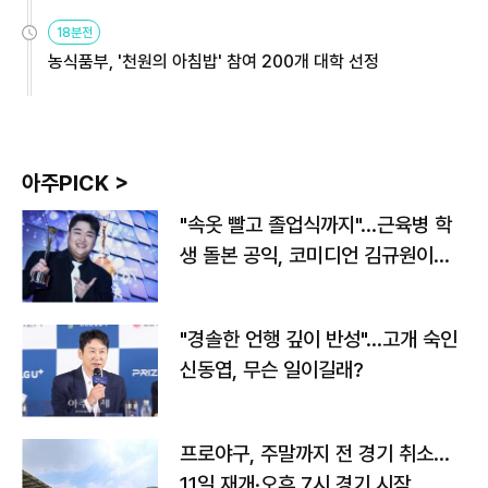
원
18분전
농식품부, '천원의 아침밥' 참여 200개 대학 선정
아주PICK >
"속옷 빨고 졸업식까지"…근육병 학
생 돌본 공익, 코미디언 김규원이었
다
"경솔한 언행 깊이 반성"…고개 숙인
신동엽, 무슨 일이길래?
프로야구, 주말까지 전 경기 취소…
11일 재개·오후 7시 경기 시작