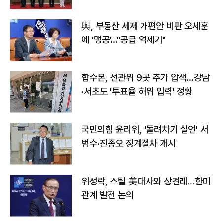
與, 부동산 세제 개편안 비판 오세훈
에 '맹공'…"공급 억제기"
합수본, 선관위 9곳 추가 압색…강남
·서초도 '투표율 허위 입력' 정황
국민의힘 윤리위, '돌려차기 실언' 서
범수·진종오 징계절차 개시
위성락, 스틸 美대사와 상견례…한미
관계 발전 논의