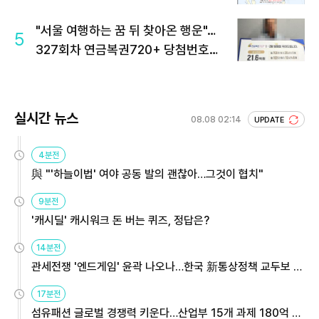
"서울 여행하는 꿈 뒤 찾아온 행운"…
5
327회차 연금복권720+ 당첨번호조
회 주목
실시간 뉴스
08.08 02:14
UPDATE
4분전
與 "'하늘이법' 여야 공동 발의 괜찮아…그것이 협치"
9분전
'캐시딜' 캐시워크 돈 버는 퀴즈, 정답은?
14분전
관세전쟁 '엔드게임' 윤곽 나오나…한국 新통상정책 교두보 활
용해야
17분전
섬유패션 글로벌 경쟁력 키운다…산업부 15개 과제 180억 지