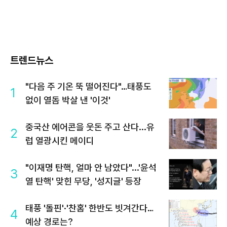
트렌드뉴스
"다음 주 기온 뚝 떨어진다"…태풍도
1
없이 열돔 박살 낸 '이것'
중국산 에어콘을 웃돈 주고 산다...유
2
럽 열광시킨 메이디
"이재명 탄핵, 얼마 안 남았다"...'윤석
3
열 탄핵' 맞힌 무당, '성지글' 등장
태풍 '돌핀'·'찬홈' 한반도 빗겨간다…
4
예상 경로는?