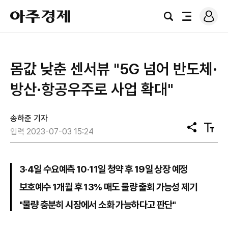
로
아
그
검
전
주
인
색
체
경
메
제
뉴
몸값 낮춘 센서뷰 "5G 넘어 반도체·
방산·항공우주로 사업 확대"
송하준 기자
공
텍
입력 2023-07-03 15:24
유
스
트
크
기
3·4일 수요예측 10·11일 청약 후 19일 상장 예정
보호예수 1개월 후 13% 매도 물량 출회 가능성 제기
"물량 충분히 시장에서 소화 가능하다고 판단"