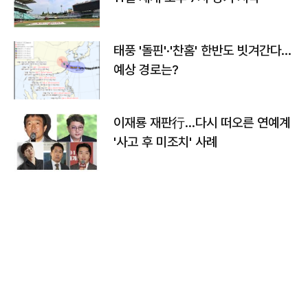
태풍 '돌핀'·'찬홈' 한반도 빗겨간다…
예상 경로는?
이재룡 재판行…다시 떠오른 연예계
'사고 후 미조치' 사례