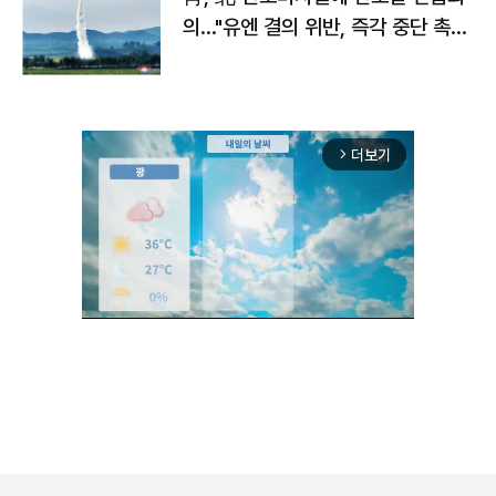
의…"유엔 결의 위반, 즉각 중단 촉
구"
더보기
arrow_forward_ios
Mute