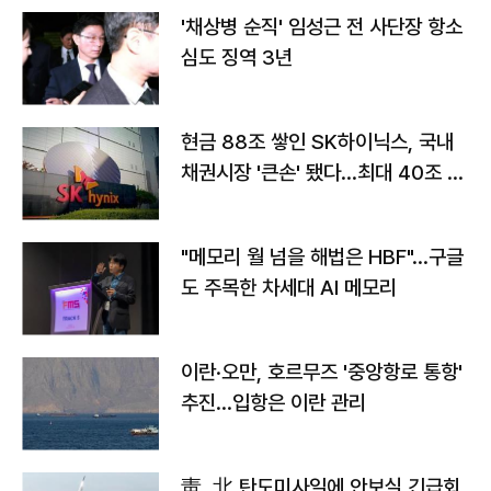
'채상병 순직' 임성근 전 사단장 항소
심도 징역 3년
현금 88조 쌓인 SK하이닉스, 국내
채권시장 '큰손' 됐다…최대 40조 투
자
"메모리 월 넘을 해법은 HBF"…구글
도 주목한 차세대 AI 메모리
이란·오만, 호르무즈 '중앙항로 통항'
추진…입항은 이란 관리
靑, 北 탄도미사일에 안보실 긴급회