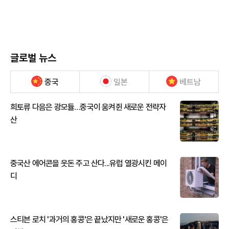
글로벌 뉴스
중국
일본
베트남
희토류 다음은 광모듈…중국이 움켜쥔 새로운 전략자
산
중국산 에어콘을 웃돈 주고 산다...유럽 열광시킨 메이
디
스티븐 로치 '과거의 홍콩'은 끝났지만 '새로운 홍콩'은