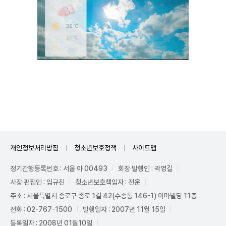
Unmute
개인정보처리방침
청소년보호정책
사이트맵
정기간행등록번호 : 서울 아 00493
회장·발행인 : 곽영길
사장·편집인 : 임규진
청소년보호책임자 : 전운
주소 : 서울특별시 종로구 종로 1길 42(수송동 146-1) 이마빌딩 11층
전화 : 02-767-1500
발행일자 : 2007년 11월 15일
등록일자 : 2008년 01월10일