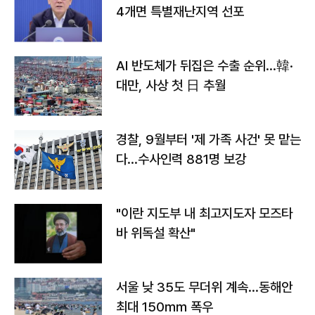
4개면 특별재난지역 선포
AI 반도체가 뒤집은 수출 순위…韓·
대만, 사상 첫 日 추월
경찰, 9월부터 '제 가족 사건' 못 맡는
다…수사인력 881명 보강
"이란 지도부 내 최고지도자 모즈타
바 위독설 확산"
서울 낮 35도 무더위 계속…동해안
최대 150㎜ 폭우