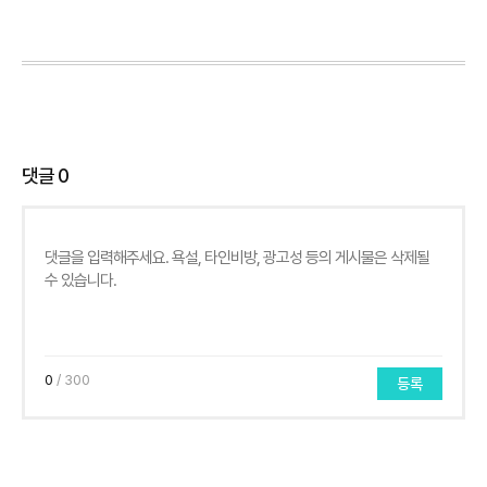
댓글
0
0
/ 300
등록