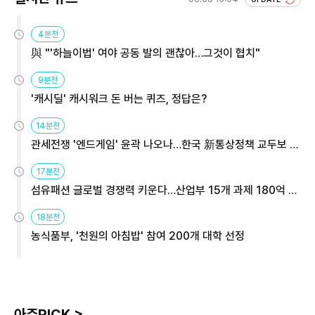
4분전
與 "'하늘이법' 여야 공동 발의 괜찮아…그것이 협치"
9분전
'캐시딜' 캐시워크 돈 버는 퀴즈, 정답은?
14분전
관세전쟁 '엔드게임' 윤곽 나오나…한국 新통상정책 교두보 활
용해야
17분전
섬유패션 글로벌 경쟁력 키운다…산업부 15개 과제 180억 지
원
18분전
농식품부, '천원의 아침밥' 참여 200개 대학 선정
아주PICK >