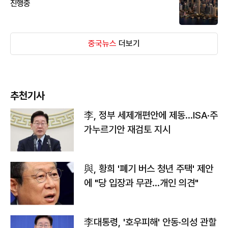
진행중
중국뉴스
더보기
추천기사
李, 정부 세제개편안에 제동…ISA·주
가누르기안 재검토 지시
與, 황희 '폐기 버스 청년 주택' 제안
에 "당 입장과 무관…개인 의견"
李대통령, '호우피해' 안동·의성 관할