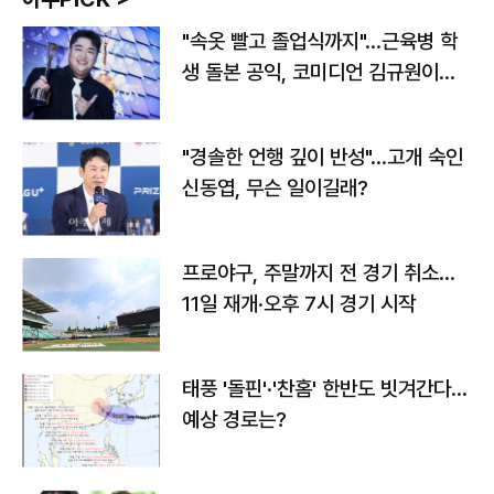
"속옷 빨고 졸업식까지"…근육병 학
생 돌본 공익, 코미디언 김규원이었
다
"경솔한 언행 깊이 반성"…고개 숙인
신동엽, 무슨 일이길래?
프로야구, 주말까지 전 경기 취소…
11일 재개·오후 7시 경기 시작
태풍 '돌핀'·'찬홈' 한반도 빗겨간다…
예상 경로는?