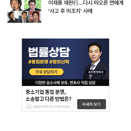
이재룡 재판行…다시 떠오른 연예계
'사고 후 미조치' 사례