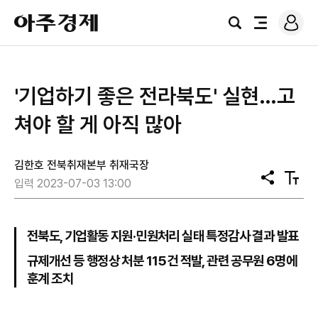
로
아
그
검
전
주
인
색
체
경
메
제
뉴
'기업하기 좋은 전라북도' 실현…고
쳐야 할 게 아직 많아
김한호 전북취재본부 취재국장
공
텍
입력 2023-07-03 13:00
유
스
트
크
기
전북도, 기업활동 지원·민원처리 실태 특정감사 결과 발표
규제개선 등 행정상 처분 115건 적발, 관련 공무원 6명에
훈계 조치