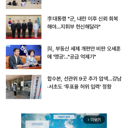
李대통령 "군, 내란 이후 신뢰 회복
해야…지휘부 헌신해달라"
與, 부동산 세제 개편안 비판 오세훈
에 '맹공'…"공급 억제기"
합수본, 선관위 9곳 추가 압색…강남
·서초도 '투표율 허위 입력' 정황
더보기
arrow_forward_ios