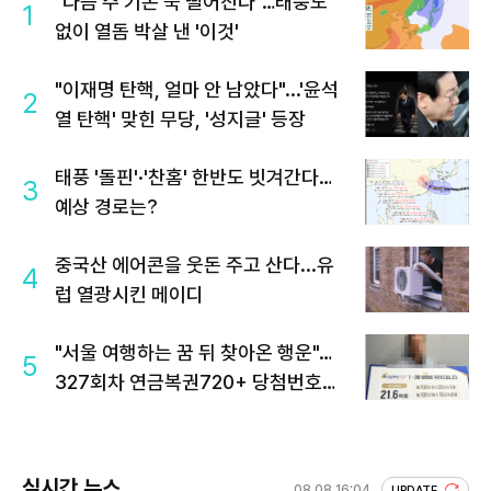
"다음 주 기온 뚝 떨어진다"…태풍도
1
없이 열돔 박살 낸 '이것'
"이재명 탄핵, 얼마 안 남았다"...'윤석
2
열 탄핵' 맞힌 무당, '성지글' 등장
태풍 '돌핀'·'찬홈' 한반도 빗겨간다…
3
예상 경로는?
중국산 에어콘을 웃돈 주고 산다...유
4
럽 열광시킨 메이디
"서울 여행하는 꿈 뒤 찾아온 행운"…
5
327회차 연금복권720+ 당첨번호조
회 주목
실시간 뉴스
08.08 16:04
UPDATE