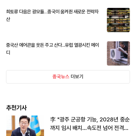
희토류 다음은 광모듈…중국이 움켜쥔 새로운 전략자
산
중국산 에어콘을 웃돈 주고 산다...유럽 열광시킨 메이
디
중국뉴스
더보기
추천기사
李 "광주 군공항 기능, 2028년 중순
까지 임시 배치…속도전 넘어 전격