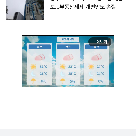
토…부동산세제 개편안도 손질
더보기
arrow_forward_ios
Mute