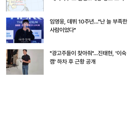
임영웅, 데뷔 10주년…"난 늘 부족한
사람이었다"
"광고주들이 찾아줘"…진태현, '이숙
캠' 하차 후 근황 공개