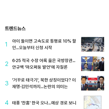
트렌드뉴스
아이 둘이면 고속도로 통행료 10% 할
1
인…오늘부터 신청 시작
6·25 적국 수장 어록 읊은 국방장관…
2
안규백 '마오쩌둥 발언'에 자질론
'거꾸로 태극기', 북한 상징이었다? 이
3
재명·김민석까지…논란의 의미는
4
태풍 '찬홈' 한국 오나…예상 경로 보니