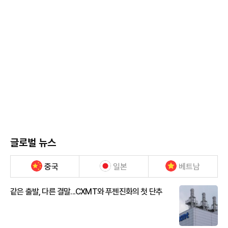
글로벌 뉴스
중국
일본
베트남
같은 출발, 다른 결말...CXMT와 푸젠진화의 첫 단추