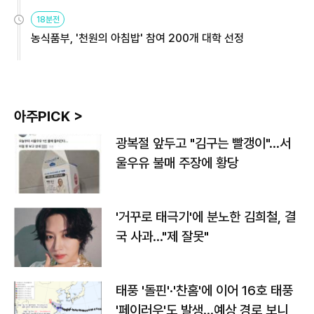
원
18분전
농식품부, '천원의 아침밥' 참여 200개 대학 선정
아주PICK >
광복절 앞두고 "김구는 빨갱이"…서
울우유 불매 주장에 황당
'거꾸로 태극기'에 분노한 김희철, 결
국 사과…"제 잘못"
태풍 '돌핀'·'찬홈'에 이어 16호 태풍
'페이러우'도 발생…예상 경로 보니