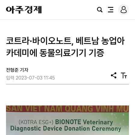
로
아
그
검
전
주
인
색
체
경
메
제
뉴
코트라·바이오노트, 베트남 농업아
카데미에 동물의료기기 기증
전형준 기자
공
텍
입력 2023-07-03 11:45
유
스
트
크
기