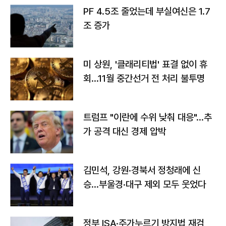
PF 4.5조 줄었는데 부실여신은 1.7
조 증가
미 상원, '클래리티법' 표결 없이 휴
회…11월 중간선거 전 처리 불투명
트럼프 "이란에 수위 낮춰 대응"…추
가 공격 대신 경제 압박
김민석, 강원·경북서 정청래에 신
승…부울경·대구 제외 모두 웃었다
정부 ISA·주가누르기 방지법 재검