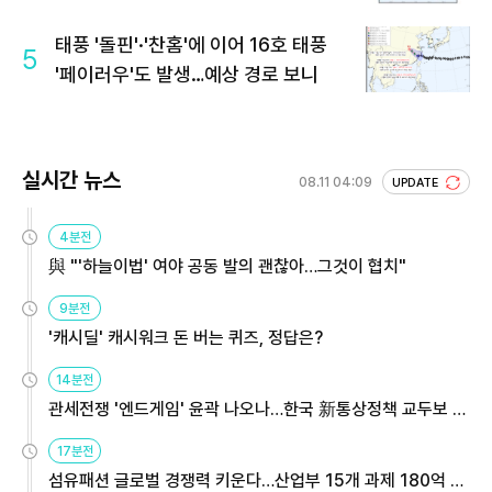
태풍 '돌핀'·'찬홈'에 이어 16호 태풍
5
'페이러우'도 발생…예상 경로 보니
실시간 뉴스
08.11 04:09
UPDATE
4분전
與 "'하늘이법' 여야 공동 발의 괜찮아…그것이 협치"
9분전
'캐시딜' 캐시워크 돈 버는 퀴즈, 정답은?
14분전
관세전쟁 '엔드게임' 윤곽 나오나…한국 新통상정책 교두보 활
용해야
17분전
섬유패션 글로벌 경쟁력 키운다…산업부 15개 과제 180억 지