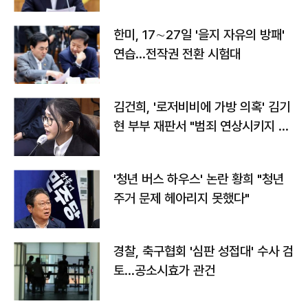
전"
한미, 17∼27일 '을지 자유의 방패'
연습…전작권 전환 시험대
김건희, '로저비비에 가방 의혹' 김기
현 부부 재판서 "범죄 연상시키지 말
라"
'청년 버스 하우스' 논란 황희 "청년
주거 문제 헤아리지 못했다"
경찰, 축구협회 '심판 성접대' 수사 검
토…공소시효가 관건