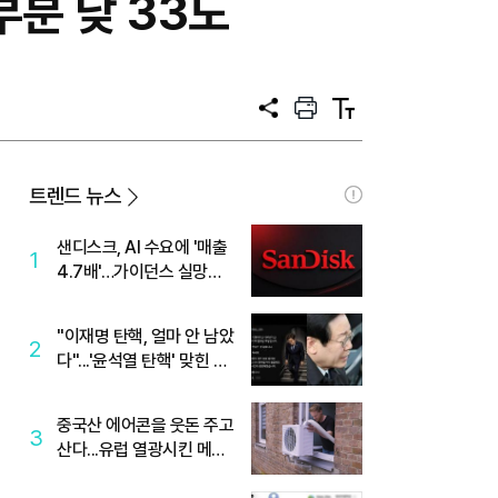
부분 낮 33도
공
프
텍
유
린
스
트
트
크
기
트렌드 뉴스
샌디스크, AI 수요에 '매출
1
4.7배'…가이던스 실망에
'주가는 하락'
"이재명 탄핵, 얼마 안 남았
2
다"...'윤석열 탄핵' 맞힌 무
당, '성지글' 등장
중국산 에어콘을 웃돈 주고
3
산다...유럽 열광시킨 메이
디