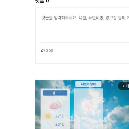
댓글
0
0
/ 300
더
arrow_forward_ios