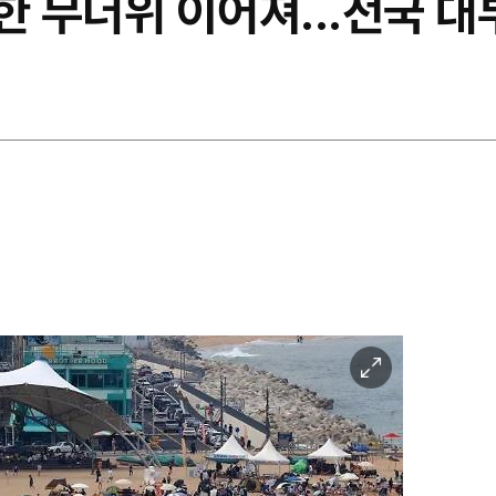
습한 무더위 이어져...전국 대
이
미
지
확
대