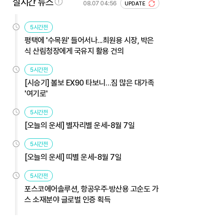
실시간 뉴스
08.07 04:56
UPDATE
5시간전
평택에 '수목원' 들어서나...최원용 시장, 박은
식 산림청장에게 국유지 활용 건의
5시간전
[시승기] 볼보 EX90 타보니…짐 많은 대가족
'여기로'
5시간전
[오늘의 운세] 별자리별 운세-8월 7일
5시간전
[오늘의 운세] 띠별 운세-8월 7일
5시간전
포스코에어솔루션, 항공우주·방산용 고순도 가
스 소재분야 글로벌 인증 획득