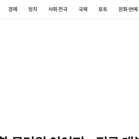
경제
정치
사회·전국
국제
포토
문화·연예