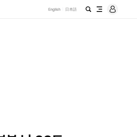
로
English
日本語
그
검
전
인
색
체
메
뉴