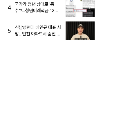
국가가 청년 상대로 '통
4
수'?...청년미래적금 12%
준다더니 "응, 오류야"
신남성연대 배인규 대표 사
5
망…인천 아파트서 숨진 채
발견