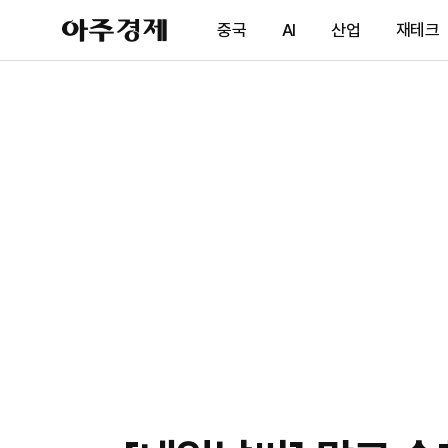
아
중국
AI
산업
재테크
주
경
제