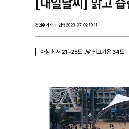
​[내일날씨] 맑고 
정연우 기자
입력 2023-07-02 19:11
아침 최저 21~25도...낮 최고기온 34도