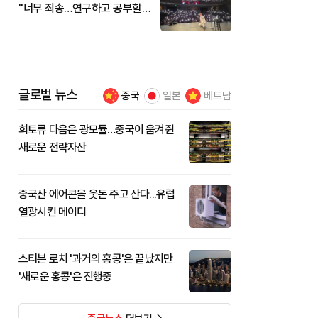
"너무 죄송…연구하고 공부할
것"
글로벌 뉴스
중국
일본
베트남
희토류 다음은 광모듈…중국이 움켜쥔
새로운 전략자산
중국산 에어콘을 웃돈 주고 산다...유럽
열광시킨 메이디
스티븐 로치 '과거의 홍콩'은 끝났지만
'새로운 홍콩'은 진행중