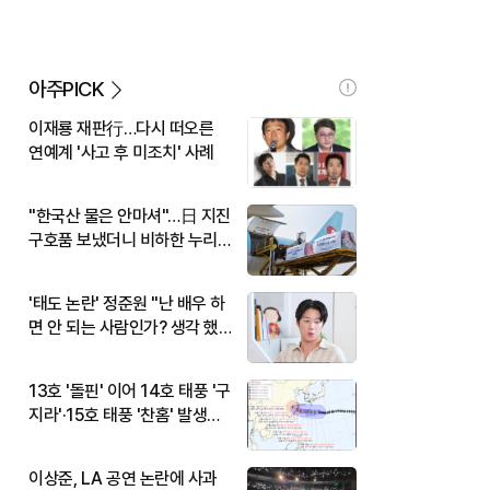
아주PICK
이재룡 재판行…다시 떠오른
연예계 '사고 후 미조치' 사례
"한국산 물은 안마셔"…日 지진
구호품 보냈더니 비하한 누리
꾼
'태도 논란' 정준원 "난 배우 하
면 안 되는 사람인가? 생각 했
다"
13호 '돌핀' 이어 14호 태풍 '구
지라'·15호 태풍 '찬홈' 발생…
현재 위치와 이동경로는?
이상준, LA 공연 논란에 사과