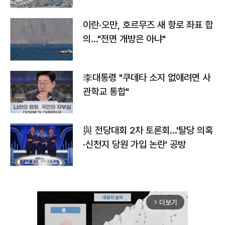
이란·오만, 호르무즈 새 항로 좌표 합
의…"전면 개방은 아냐"
李대통령 "쿠데타 소지 없애려면 사
관학교 통합"
與 전당대회 2차 토론회…'탈당 의혹
·신천지 당원 가입 논란' 공방
더보기
arrow_forward_ios