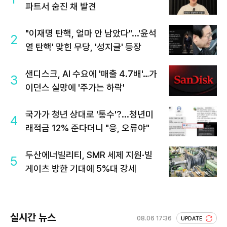
파트서 숨진 채 발견
"이재명 탄핵, 얼마 안 남았다"...'윤석
2
열 탄핵' 맞힌 무당, '성지글' 등장
샌디스크, AI 수요에 '매출 4.7배'…가
3
이던스 실망에 '주가는 하락'
국가가 청년 상대로 '통수'?...청년미
4
래적금 12% 준다더니 "응, 오류야"
두산에너빌리티, SMR 세제 지원·빌
5
게이츠 방한 기대에 5%대 강세
실시간 뉴스
08.06 17:36
UPDATE