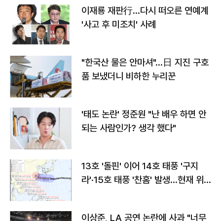
이재룡 재판行…다시 떠오른 연예계
'사고 후 미조치' 사례
"한국산 물은 안마셔"…日 지진 구호
품 보냈더니 비하한 누리꾼
'태도 논란' 정준원 "난 배우 하면 안
되는 사람인가? 생각 했다"
13호 '돌핀' 이어 14호 태풍 '구지
라'·15호 태풍 '찬홈' 발생…현재 위
치와 이동경로는?
이상준, LA 공연 논란에 사과 "너무