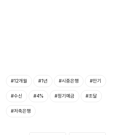
#12개월
#1년
#시중은행
#만기
#수신
#4%
#정기예금
#조달
#저축은행