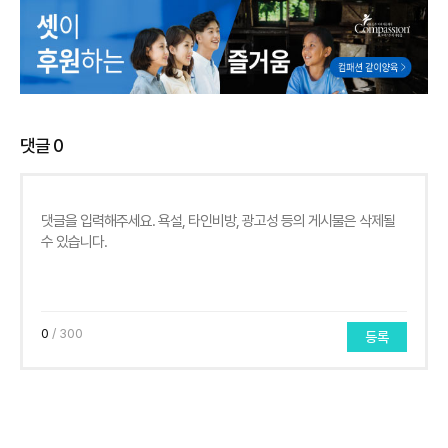
댓글
0
0
/ 300
등록