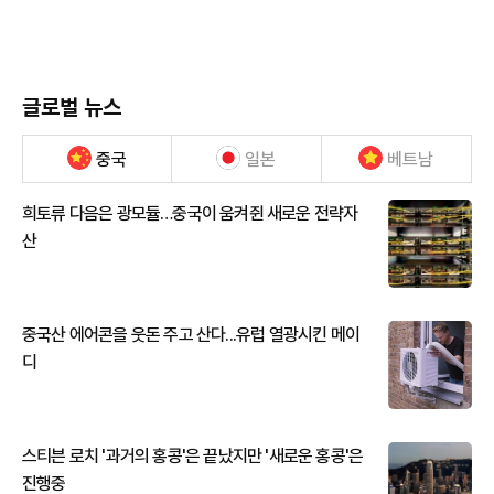
글로벌 뉴스
중국
일본
베트남
희토류 다음은 광모듈…중국이 움켜쥔 새로운 전략자
산
중국산 에어콘을 웃돈 주고 산다...유럽 열광시킨 메이
디
스티븐 로치 '과거의 홍콩'은 끝났지만 '새로운 홍콩'은
진행중