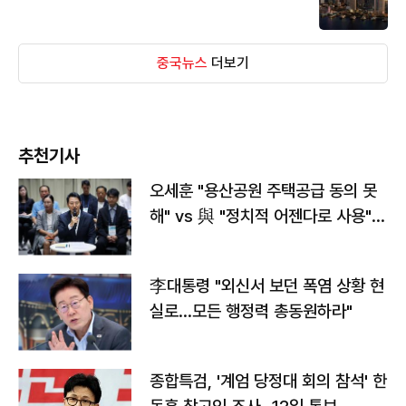
중국뉴스
더보기
추천기사
오세훈 "용산공원 주택공급 동의 못
해" vs 與 "정치적 어젠다로 사용"
맞불
李대통령 "외신서 보던 폭염 상황 현
실로…모든 행정력 총동원하라"
종합특검, '계엄 당정대 회의 참석' 한