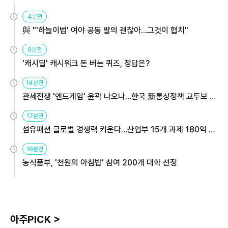
4분전
與 "'하늘이법' 여야 공동 발의 괜찮아…그것이 협치"
9분전
'캐시딜' 캐시워크 돈 버는 퀴즈, 정답은?
14분전
관세전쟁 '엔드게임' 윤곽 나오나…한국 新통상정책 교두보 활
용해야
17분전
섬유패션 글로벌 경쟁력 키운다…산업부 15개 과제 180억 지
원
18분전
농식품부, '천원의 아침밥' 참여 200개 대학 선정
아주PICK >