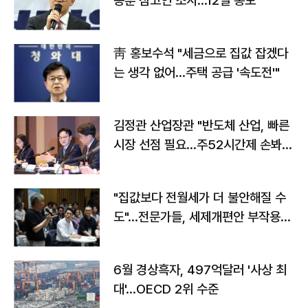
동훈 참고인 조사...12일 통보
靑 홍보수석 "세금으로 집값 잡겠다
는 생각 없어…주택 공급 '속도전'"
김정관 산업장관 "반도체 산업, 빠른
시장 선점 필요…주52시간제 손봐
야"
"집값보다 전월세가 더 불안해질 수
도"…전문가들, 세제개편안 부작용
우려
6월 경상흑자, 497억달러 '사상 최
대'…OECD 2위 수준