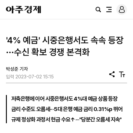
로
아
그
검
전
주
인
색
체
경
메
제
뉴
'4% 예금' 시중은행서도 속속 등장
···수신 확보 경쟁 본격화
박성준 기자
공
텍
입력 2023-07-02 15:15
유
스
트
크
기
저축은행에 이어 시중은행서도 4%대 예금 상품 등장
금리 수준도 오름세···5대 은행 예금 금리 0.31%p 뛰어
규제 정상화 과정서 현금 수요↑···"당분간 오름세 지속"