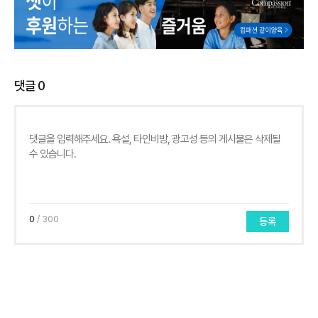
댓글
0
0
/ 300
등록