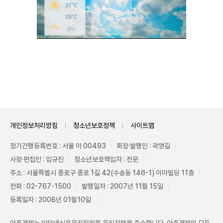
Unmute
개인정보처리방침
청소년보호정책
사이트맵
정기간행등록번호 : 서울 아 00493
회장·발행인 : 곽영길
사장·편집인 : 임규진
청소년보호책임자 : 전운
주소 : 서울특별시 종로구 종로 1길 42(수송동 146-1) 이마빌딩 11층
전화 : 02-767-1500
발행일자 : 2007년 11월 15일
등록일자 : 2008년 01월10일
아주경제는 인터넷신문윤리위원회 윤리강령을 준수합니다. 아주경제의 모든