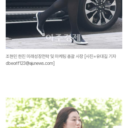
조현민 한진 미래성장전략 및 마케팅 총괄 사장 [사진=유대길 기자
dbeorlf123@ajunews.com]