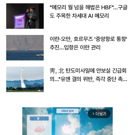
"메모리 월 넘을 해법은 HBF"…구글
도 주목한 차세대 AI 메모리
이란·오만, 호르무즈 '중앙항로 통항'
추진…입항은 이란 관리
靑, 北 탄도미사일에 안보실 긴급회
의…"유엔 결의 위반, 즉각 중단 촉
구"
더보기
arrow_forward_ios