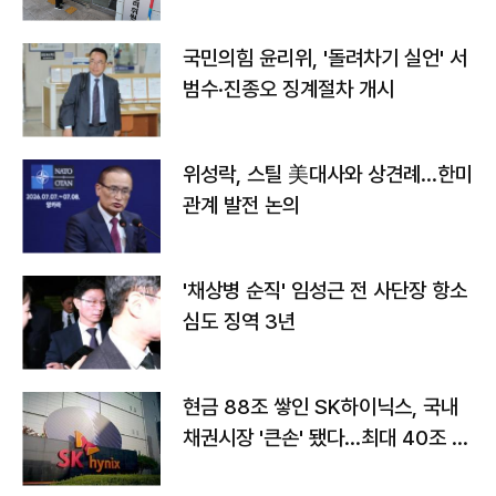
국민의힘 윤리위, '돌려차기 실언' 서
범수·진종오 징계절차 개시
위성락, 스틸 美대사와 상견례…한미
관계 발전 논의
'채상병 순직' 임성근 전 사단장 항소
심도 징역 3년
현금 88조 쌓인 SK하이닉스, 국내
채권시장 '큰손' 됐다…최대 40조 투
자