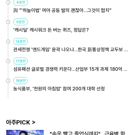
4분전
與 "'하늘이법' 여야 공동 발의 괜찮아…그것이 협치"
9분전
'캐시딜' 캐시워크 돈 버는 퀴즈, 정답은?
14분전
관세전쟁 '엔드게임' 윤곽 나오나…한국 新통상정책 교두보 활
용해야
17분전
섬유패션 글로벌 경쟁력 키운다…산업부 15개 과제 180억 지
원
18분전
농식품부, '천원의 아침밥' 참여 200개 대학 선정
아주PICK >
"속옷 빨고 졸업식까지"…근육병 학