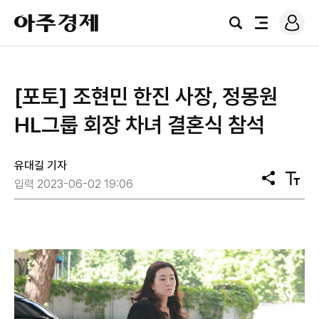
로
아
그
검
전
주
인
색
체
경
메
제
뉴
[포토] 조현민 한진 사장, 정몽원
HL그룹 회장 차녀 결혼식 참석
유대길 기자
공
텍
입력 2023-06-02 19:06
유
스
트
크
기