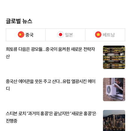
글로벌 뉴스
중국
일본
베트남
희토류 다음은 광모듈…중국이 움켜쥔 새로운 전략자
산
중국산 에어콘을 웃돈 주고 산다...유럽 열광시킨 메이
디
스티븐 로치 '과거의 홍콩'은 끝났지만 '새로운 홍콩'은
진행중