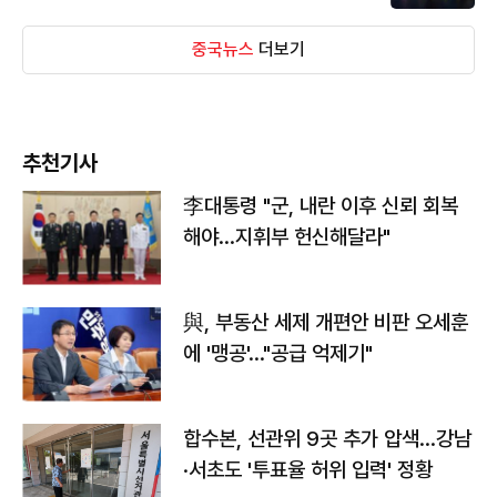
중국뉴스
더보기
추천기사
李대통령 "군, 내란 이후 신뢰 회복
해야…지휘부 헌신해달라"
與, 부동산 세제 개편안 비판 오세훈
에 '맹공'…"공급 억제기"
합수본, 선관위 9곳 추가 압색…강남
·서초도 '투표율 허위 입력' 정황