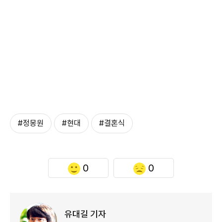
#정몽원
#현대
#결혼식
0
0
유대길 기자