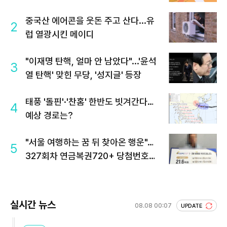
중국산 에어콘을 웃돈 주고 산다...유
2
럽 열광시킨 메이디
"이재명 탄핵, 얼마 안 남았다"...'윤석
3
열 탄핵' 맞힌 무당, '성지글' 등장
태풍 '돌핀'·'찬홈' 한반도 빗겨간다…
4
예상 경로는?
"서울 여행하는 꿈 뒤 찾아온 행운"…
5
327회차 연금복권720+ 당첨번호조
회 주목
실시간 뉴스
08.08 00:07
UPDATE