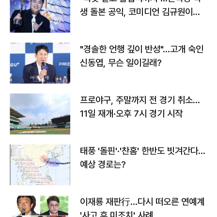
생 돌본 공익, 코미디언 김규원이었
다
"경솔한 언행 깊이 반성"…고개 숙인
신동엽, 무슨 일이길래?
프로야구, 주말까지 전 경기 취소…
11일 재개·오후 7시 경기 시작
태풍 '돌핀'·'찬홈' 한반도 빗겨간다…
예상 경로는?
이재룡 재판行…다시 떠오른 연예계
'사고 후 미조치' 사례