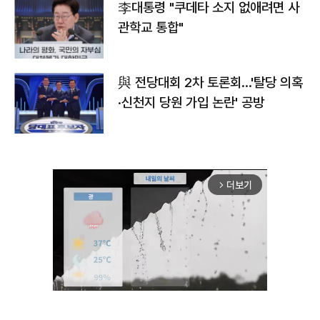
李대통령 "쿠데타 소지 없애려면 사
관학교 통합"
與 전당대회 2차 토론회…'탈당 의혹
·신천지 당원 가입 논란' 공방
더보기
arrow_forward_ios