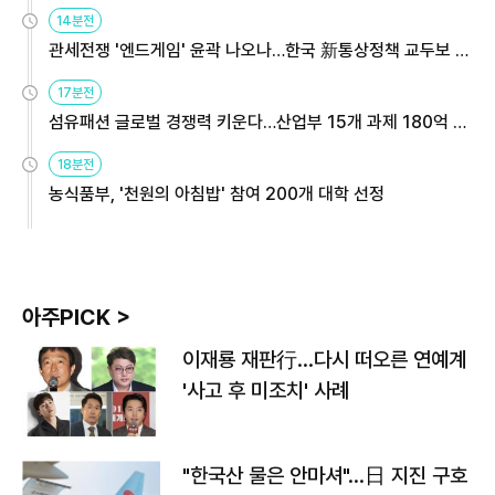
14분전
관세전쟁 '엔드게임' 윤곽 나오나…한국 新통상정책 교두보 활
용해야
17분전
섬유패션 글로벌 경쟁력 키운다…산업부 15개 과제 180억 지
원
18분전
농식품부, '천원의 아침밥' 참여 200개 대학 선정
아주PICK >
이재룡 재판行…다시 떠오른 연예계
'사고 후 미조치' 사례
"한국산 물은 안마셔"…日 지진 구호