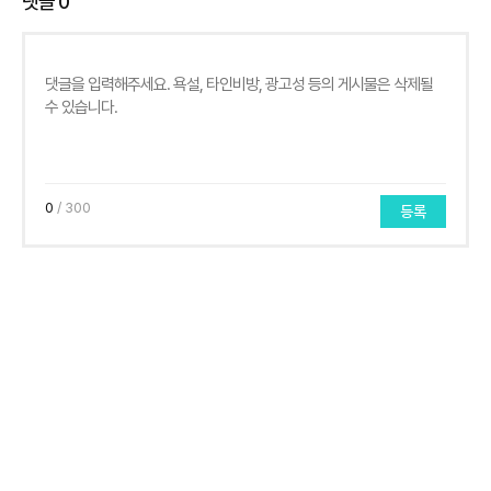
댓글
0
0
/ 300
등록