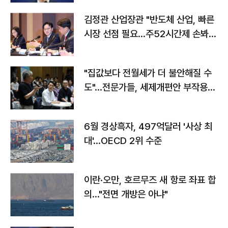
김정관 산업장관 "반도체 산업, 빠른
시장 선점 필요…주52시간제 손봐
야"
"집값보다 전월세가 더 불안해질 수
도"…전문가들, 세제개편안 부작용
우려
6월 경상흑자, 497억달러 '사상 최
대'…OECD 2위 수준
이란·오만, 호르무즈 새 항로 좌표 합
의…"전면 개방은 아냐"