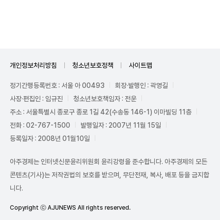
Unmute
개인정보처리방침
청소년보호정책
사이트맵
정기간행등록번호 : 서울 아 00493
회장·발행인 : 곽영길
사장·편집인 : 임규진
청소년보호책임자 : 전운
주소 : 서울특별시 종로구 종로 1길 42(수송동 146-1) 이마빌딩 11층
전화 : 02-767-1500
발행일자 : 2007년 11월 15일
등록일자 : 2008년 01월10일
아주경제는 인터넷신문윤리위원회 윤리강령을 준수합니다. 아주경제의 모든
콘텐츠(기사)는 저작권법의 보호를 받으며, 무단전재, 복사, 배포 등을 금지합
니다.
Copyright ⓒ AJUNEWS All rights reserved.