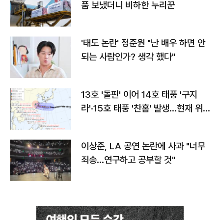
품 보냈더니 비하한 누리꾼
'태도 논란' 정준원 "난 배우 하면 안
되는 사람인가? 생각 했다"
13호 '돌핀' 이어 14호 태풍 '구지
라'·15호 태풍 '찬홈' 발생…현재 위
치와 이동경로는?
이상준, LA 공연 논란에 사과 "너무
죄송…연구하고 공부할 것"