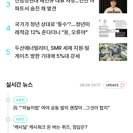
신남성연대 배인규 대표 사망…인천 아
3
파트서 숨진 채 발견
국가가 청년 상대로 '통수'?...청년미
4
래적금 12% 준다더니 "응, 오류야"
두산에너빌리티, SMR 세제 지원·빌
5
게이츠 방한 기대에 5%대 강세
실시간 뉴스
08.06 20:17
UPDATE
4분전
與 "'하늘이법' 여야 공동 발의 괜찮아…그것이 협치"
9분전
'캐시딜' 캐시워크 돈 버는 퀴즈, 정답은?