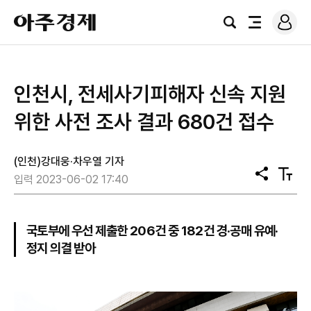
로
아
그
검
전
주
인
색
체
경
메
제
뉴
인천시, 전세사기피해자 신속 지원
위한 사전 조사 결과 680건 접수
(인천)강대웅·차우열 기자
공
텍
입력 2023-06-02 17:40
유
스
트
크
기
국토부에 우선 제출한 206건 중 182건 경·공매 유예·
정지 의결 받아