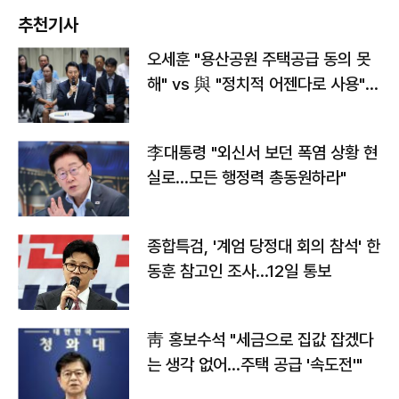
추천기사
오세훈 "용산공원 주택공급 동의 못
해" vs 與 "정치적 어젠다로 사용"
맞불
李대통령 "외신서 보던 폭염 상황 현
실로…모든 행정력 총동원하라"
종합특검, '계엄 당정대 회의 참석' 한
동훈 참고인 조사...12일 통보
靑 홍보수석 "세금으로 집값 잡겠다
는 생각 없어…주택 공급 '속도전'"