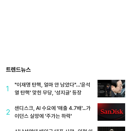
트렌드뉴스
"이재명 탄핵, 얼마 안 남았다"...'윤석
1
열 탄핵' 맞힌 무당, '성지글' 등장
샌디스크, AI 수요에 '매출 4.7배'…가
2
이던스 실망에 '주가는 하락'