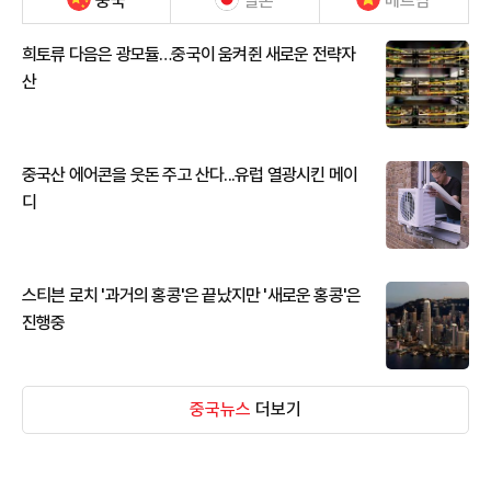
중국
일본
베트남
희토류 다음은 광모듈…중국이 움켜쥔 새로운 전략자
산
중국산 에어콘을 웃돈 주고 산다...유럽 열광시킨 메이
디
스티븐 로치 '과거의 홍콩'은 끝났지만 '새로운 홍콩'은
진행중
중국뉴스
더보기