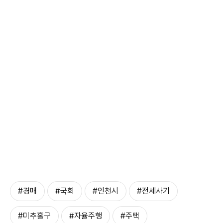
#경매
#국회
#인천시
#전세사기
#미추홀구
#자율주행
#주택