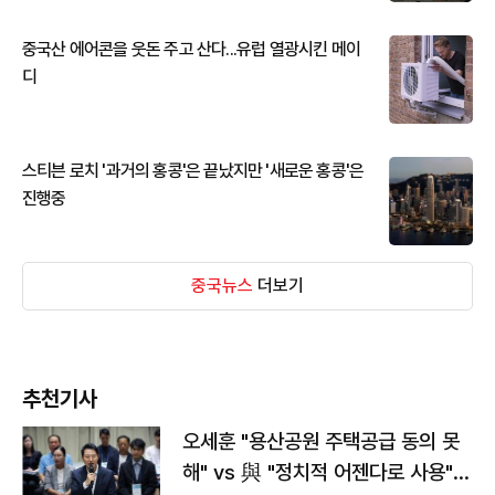
중국산 에어콘을 웃돈 주고 산다...유럽 열광시킨 메이
디
스티븐 로치 '과거의 홍콩'은 끝났지만 '새로운 홍콩'은
진행중
중국뉴스
더보기
추천기사
오세훈 "용산공원 주택공급 동의 못
해" vs 與 "정치적 어젠다로 사용"