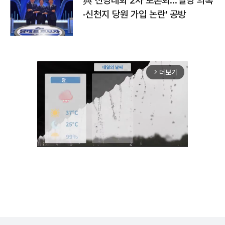
與 전당대회 2차 토론회…'탈당 의혹
·신천지 당원 가입 논란' 공방
더보기
arrow_forward_ios
Unmute