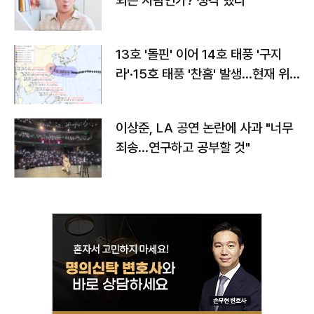
되는 사람인가? 생각 했다"
13호 '돌핀' 이어 14호 태풍 '구지
라'·15호 태풍 '찬홈' 발생…현재 위
치와 이동경로는?
이상준, LA 공연 논란에 사과 "너무
죄송…연구하고 공부할 것"