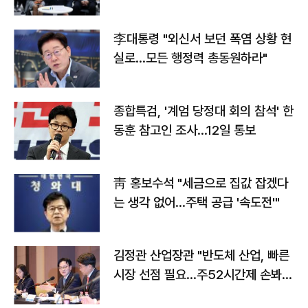
맞불
李대통령 "외신서 보던 폭염 상황 현
실로…모든 행정력 총동원하라"
종합특검, '계엄 당정대 회의 참석' 한
동훈 참고인 조사...12일 통보
靑 홍보수석 "세금으로 집값 잡겠다
는 생각 없어…주택 공급 '속도전'"
김정관 산업장관 "반도체 산업, 빠른
시장 선점 필요…주52시간제 손봐
야"