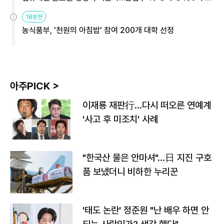
원
18분전
농식품부, '천원의 아침밥' 참여 200개 대학 선정
아주PICK >
이재룡 재판行…다시 떠오른 연예계
'사고 후 미조치' 사례
"한국산 물은 안마셔"…日 지진 구호
품 보냈더니 비하한 누리꾼
'태도 논란' 정준원 "난 배우 하면 안