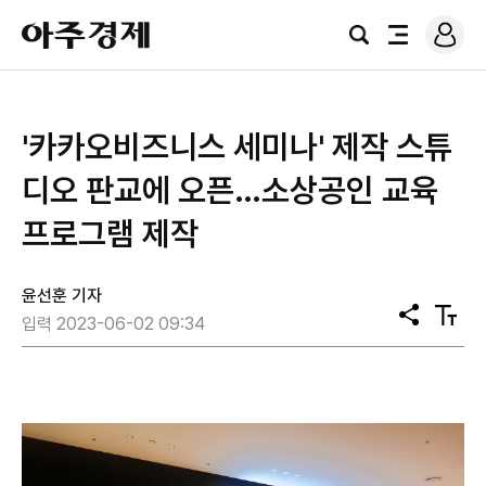
로
아
그
검
전
주
인
색
체
경
메
제
뉴
'카카오비즈니스 세미나' 제작 스튜
디오 판교에 오픈…소상공인 교육
프로그램 제작
윤선훈 기자
공
텍
입력 2023-06-02 09:34
유
스
트
크
기