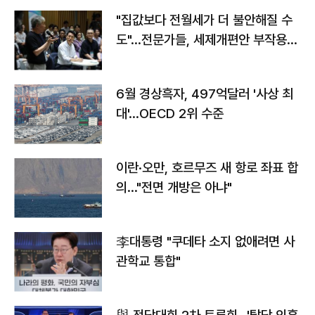
"집값보다 전월세가 더 불안해질 수
도"…전문가들, 세제개편안 부작용
우려
6월 경상흑자, 497억달러 '사상 최
대'…OECD 2위 수준
이란·오만, 호르무즈 새 항로 좌표 합
의…"전면 개방은 아냐"
李대통령 "쿠데타 소지 없애려면 사
관학교 통합"