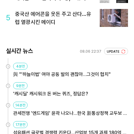
중국산 에어콘을 웃돈 주고 산다...유
5
럽 열광시킨 메이디
실시간 뉴스
08.06 22:37
UPDATE
4분전
與 "'하늘이법' 여야 공동 발의 괜찮아…그것이 협치"
9분전
'캐시딜' 캐시워크 돈 버는 퀴즈, 정답은?
14분전
관세전쟁 '엔드게임' 윤곽 나오나…한국 新통상정책 교두보 활
용해야
17분전
섬유패션 글로벌 경쟁력 키운다…산업부 15개 과제 180억 지