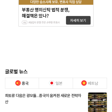
글로벌 뉴스
중국
일본
베트남
희토류 다음은 광모듈…중국이 움켜쥔 새로운 전략자
산