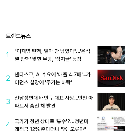
트렌드뉴스
"이재명 탄핵, 얼마 안 남았다"...'윤석
1
열 탄핵' 맞힌 무당, '성지글' 등장
샌디스크, AI 수요에 '매출 4.7배'…가
2
이던스 실망에 '주가는 하락'
신남성연대 배인규 대표 사망…인천 아
3
파트서 숨진 채 발견
국가가 청년 상대로 '통수'?...청년미
4
래적금 12% 준다더니 "응, 오류야"