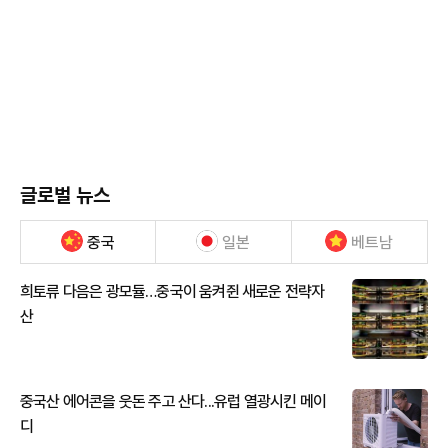
글로벌 뉴스
중국
일본
베트남
희토류 다음은 광모듈…중국이 움켜쥔 새로운 전략자
산
중국산 에어콘을 웃돈 주고 산다...유럽 열광시킨 메이
디