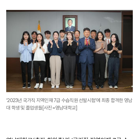
‘2023년 국가직 지역인재 7급 수습직원 선발시험’에 최종 합격한 영남
대 학생 및 졸업생들[사진=영남대학교]