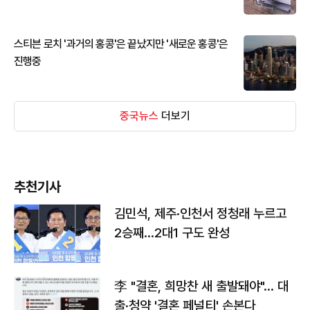
스티븐 로치 '과거의 홍콩'은 끝났지만 '새로운 홍콩'은
진행중
중국뉴스
더보기
추천기사
김민석, 제주·인천서 정청래 누르고
2승째…2대1 구도 완성
李 "결혼, 희망찬 새 출발돼야"… 대
출·청약 '결혼 페널티' 손본다