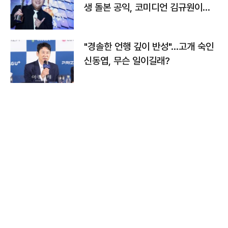
생 돌본 공익, 코미디언 김규원이었
다
"경솔한 언행 깊이 반성"…고개 숙인
신동엽, 무슨 일이길래?