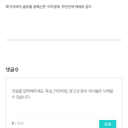
©'5개국어 글로벌 경제신문' 아주경제. 무단전재·재배포 금지
댓글
0
0
/ 300
등록