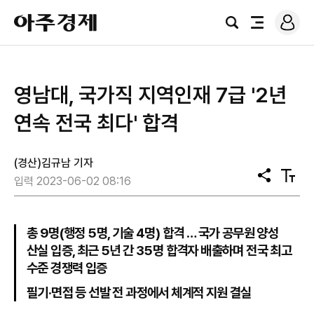
로
아
그
검
전
주
인
색
체
경
메
제
뉴
영남대, 국가직 지역인재 7급 '2년
연속 전국 최다' 합격
(경산)김규남 기자
공
텍
입력 2023-06-02 08:16
유
스
트
크
기
총 9명(행정 5명, 기술 4명) 합격 … 국가 공무원 양성
산실 입증, 최근 5년 간 35명 합격자 배출하며 전국 최고
수준 경쟁력 입증
필기·면접 등 선발 전 과정에서 체계적 지원 결실