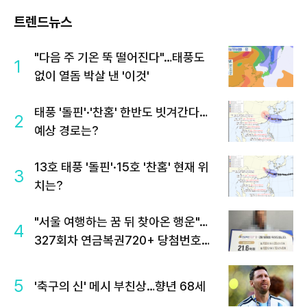
트렌드뉴스
"다음 주 기온 뚝 떨어진다"…태풍도
1
없이 열돔 박살 낸 '이것'
태풍 '돌핀'·'찬홈' 한반도 빗겨간다…
2
예상 경로는?
13호 태풍 '돌핀'·15호 '찬홈' 현재 위
3
치는?
"서울 여행하는 꿈 뒤 찾아온 행운"…
4
327회차 연금복권720+ 당첨번호조
회 주목
5
'축구의 신' 메시 부친상…향년 68세