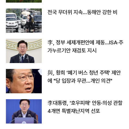
전국 무더위 지속…동해안 강한 비
李, 정부 세제개편안에 제동…ISA·주
가누르기안 재검토 지시
與, 황희 '폐기 버스 청년 주택' 제안
에 "당 입장과 무관…개인 의견"
李대통령, '호우피해' 안동·의성 관할
4개면 특별재난지역 선포