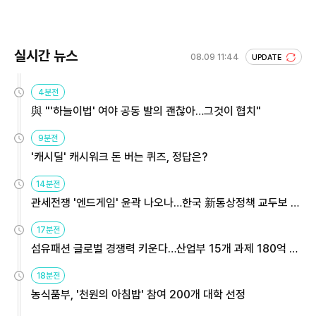
실시간 뉴스
08.09 11:44
UPDATE
4분전
與 "'하늘이법' 여야 공동 발의 괜찮아…그것이 협치"
9분전
'캐시딜' 캐시워크 돈 버는 퀴즈, 정답은?
14분전
관세전쟁 '엔드게임' 윤곽 나오나…한국 新통상정책 교두보 활
용해야
17분전
섬유패션 글로벌 경쟁력 키운다…산업부 15개 과제 180억 지
원
18분전
농식품부, '천원의 아침밥' 참여 200개 대학 선정