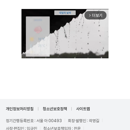
더보기
arrow_forward_ios
Unmute
개인정보처리방침
청소년보호정책
사이트맵
정기간행등록번호 : 서울 아 00493
회장·발행인 : 곽영길
사장·편집인 : 임규진
청소년보호책임자 : 전운