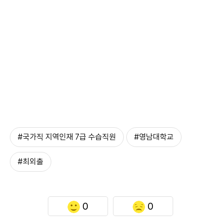
#국가직 지역인재 7급 수습직원
#영남대학교
#최외출
0
0