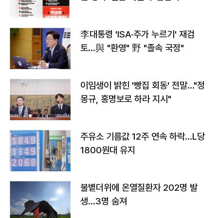
李대통령 'ISA·주가 누르기' 재검
토…與 "환영" 野 "졸속 국정"
이임생이 밝힌 '빵집 회동' 전말…"정
몽규, 홍명보로 하라 지시"
주유소 기름값 12주 연속 하락…L당
1800원대 유지
불볕더위에 온열질환자 202명 발
생…3명 숨져