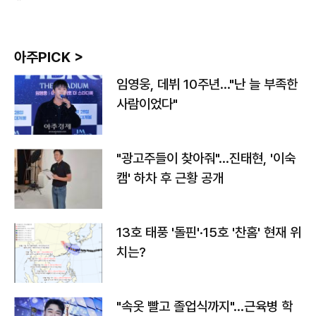
아주PICK >
임영웅, 데뷔 10주년…"난 늘 부족한
사람이었다"
"광고주들이 찾아줘"…진태현, '이숙
캠' 하차 후 근황 공개
13호 태풍 '돌핀'·15호 '찬홈' 현재 위
치는?
"속옷 빨고 졸업식까지"…근육병 학