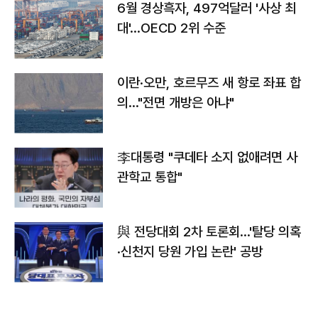
6월 경상흑자, 497억달러 '사상 최
대'…OECD 2위 수준
이란·오만, 호르무즈 새 항로 좌표 합
의…"전면 개방은 아냐"
李대통령 "쿠데타 소지 없애려면 사
관학교 통합"
與 전당대회 2차 토론회…'탈당 의혹
·신천지 당원 가입 논란' 공방