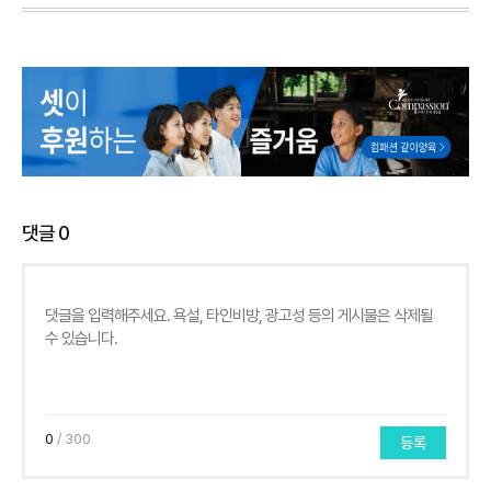
댓글
0
0
/ 300
등록