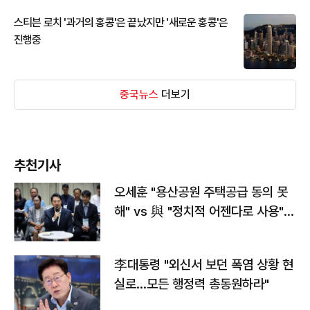
스티븐 로치 '과거의 홍콩'은 끝났지만 '새로운 홍콩'은
진행중
중국뉴스
더보기
추천기사
오세훈 "용산공원 주택공급 동의 못
해" vs 與 "정치적 어젠다로 사용"
맞불
李대통령 "외신서 보던 폭염 상황 현
실로…모든 행정력 총동원하라"