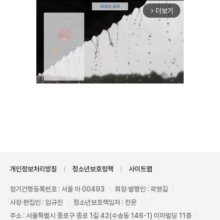
더보기
arrow_forward_ios
Unmute
개인정보처리방침
청소년보호정책
사이트맵
정기간행등록번호 : 서울 아 00493
회장·발행인 : 곽영길
사장·편집인 : 임규진
청소년보호책임자 : 전운
주소 : 서울특별시 종로구 종로 1길 42(수송동 146-1) 이마빌딩 11층