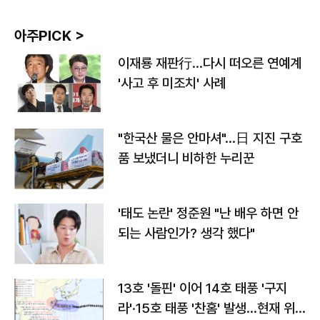
아주PICK >
이재룡 재판行…다시 떠오른 연예계
'사고 후 미조치' 사례
"한국산 물은 안마셔"…日 지진 구호
품 보냈더니 비하한 누리꾼
'태도 논란' 정준원 "난 배우 하면 안
되는 사람인가? 생각 했다"
13호 '돌핀' 이어 14호 태풍 '구지
라'·15호 태풍 '찬홈' 발생…현재 위