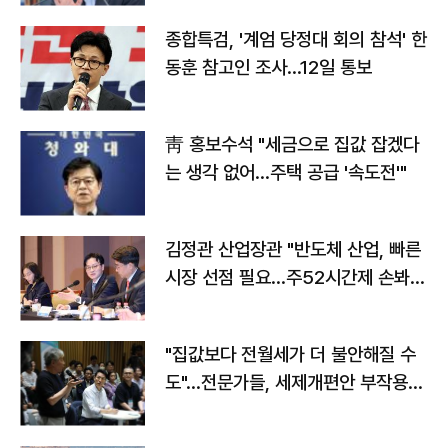
종합특검, '계엄 당정대 회의 참석' 한
동훈 참고인 조사...12일 통보
靑 홍보수석 "세금으로 집값 잡겠다
는 생각 없어…주택 공급 '속도전'"
김정관 산업장관 "반도체 산업, 빠른
시장 선점 필요…주52시간제 손봐
야"
"집값보다 전월세가 더 불안해질 수
도"…전문가들, 세제개편안 부작용
우려