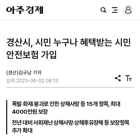
로
아
그
검
전
주
인
색
체
경
메
제
뉴
경산시, 시민 누구나 혜택받는 시민
안전보험 가입
(경산)김규남 기자
공
텍
입력 2023-06-02 08:13
유
스
트
크
기
폭발·화재·붕괴로 인한 상해사망 등 15개 항목, 최대
4000만원 보장
전년 대비 사회재난 상해사망·상해후유장해 등 보장항목
추가 확대