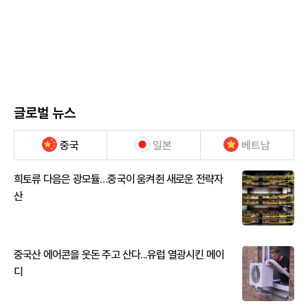
글로벌 뉴스
중국
일본
베트남
희토류 다음은 광모듈…중국이 움켜쥔 새로운 전략자
산
중국산 에어콘을 웃돈 주고 산다...유럽 열광시킨 메이
디