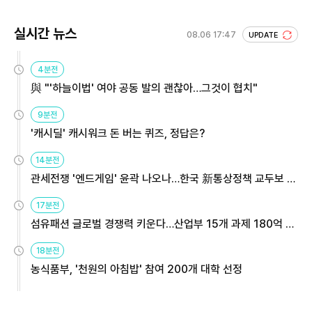
실시간 뉴스
08.06 17:47
UPDATE
4분전
與 "'하늘이법' 여야 공동 발의 괜찮아…그것이 협치"
9분전
'캐시딜' 캐시워크 돈 버는 퀴즈, 정답은?
14분전
관세전쟁 '엔드게임' 윤곽 나오나…한국 新통상정책 교두보 활
용해야
17분전
섬유패션 글로벌 경쟁력 키운다…산업부 15개 과제 180억 지
원
18분전
농식품부, '천원의 아침밥' 참여 200개 대학 선정