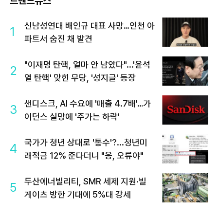
트렌드뉴스
신남성연대 배인규 대표 사망…인천 아
1
파트서 숨진 채 발견
"이재명 탄핵, 얼마 안 남았다"...'윤석
2
열 탄핵' 맞힌 무당, '성지글' 등장
샌디스크, AI 수요에 '매출 4.7배'…가
3
이던스 실망에 '주가는 하락'
국가가 청년 상대로 '통수'?...청년미
4
래적금 12% 준다더니 "응, 오류야"
두산에너빌리티, SMR 세제 지원·빌
5
게이츠 방한 기대에 5%대 강세