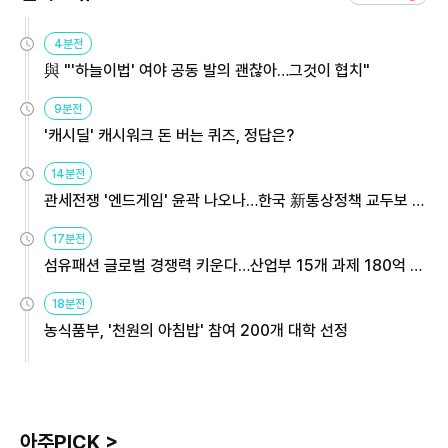
4분전
與 "'하늘이법' 여야 공동 발의 괜찮아…그것이 협치"
9분전
'캐시딜' 캐시워크 돈 버는 퀴즈, 정답은?
14분전
관세전쟁 '엔드게임' 윤곽 나오나…한국 新통상정책 교두보 활
용해야
17분전
섬유패션 글로벌 경쟁력 키운다…산업부 15개 과제 180억 지
원
18분전
농식품부, '천원의 아침밥' 참여 200개 대학 선정
아주PICK >