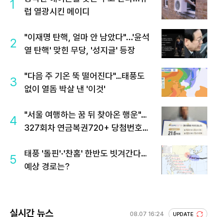
1
럽 열광시킨 메이디
"이재명 탄핵, 얼마 안 남았다"...'윤석
2
열 탄핵' 맞힌 무당, '성지글' 등장
"다음 주 기온 뚝 떨어진다"…태풍도
3
없이 열돔 박살 낸 '이것'
"서울 여행하는 꿈 뒤 찾아온 행운"…
4
327회차 연금복권720+ 당첨번호조
회 주목
태풍 '돌핀'·'찬홈' 한반도 빗겨간다…
5
예상 경로는?
실시간 뉴스
08.07 16:24
UPDATE