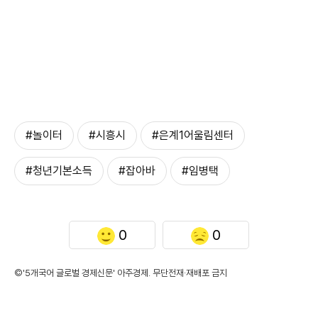
#놀이터
#시흥시
#은계1어울림센터
#청년기본소득
#잡아바
#임병택
0
0
©'5개국어 글로벌 경제신문' 아주경제. 무단전재·재배포 금지