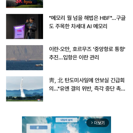
자
"메모리 월 넘을 해법은 HBF"…구글
도 주목한 차세대 AI 메모리
이란·오만, 호르무즈 '중앙항로 통항'
추진…입항은 이란 관리
靑, 北 탄도미사일에 안보실 긴급회
의…"유엔 결의 위반, 즉각 중단 촉
구"
더보기
arrow_forward_ios