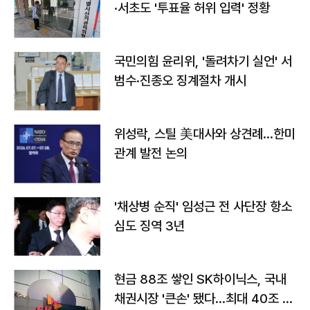
·서초도 '투표율 허위 입력' 정황
국민의힘 윤리위, '돌려차기 실언' 서
범수·진종오 징계절차 개시
위성락, 스틸 美대사와 상견례…한미
관계 발전 논의
'채상병 순직' 임성근 전 사단장 항소
심도 징역 3년
현금 88조 쌓인 SK하이닉스, 국내
채권시장 '큰손' 됐다…최대 40조 투