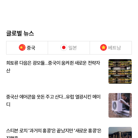
글로벌 뉴스
중국
일본
베트남
희토류 다음은 광모듈…중국이 움켜쥔 새로운 전략자
산
중국산 에어콘을 웃돈 주고 산다...유럽 열광시킨 메이
디
스티븐 로치 '과거의 홍콩'은 끝났지만 '새로운 홍콩'은