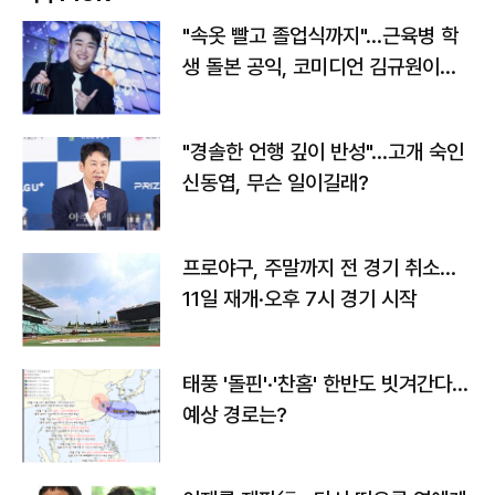
"속옷 빨고 졸업식까지"…근육병 학
생 돌본 공익, 코미디언 김규원이었
다
"경솔한 언행 깊이 반성"…고개 숙인
신동엽, 무슨 일이길래?
프로야구, 주말까지 전 경기 취소…
11일 재개·오후 7시 경기 시작
태풍 '돌핀'·'찬홈' 한반도 빗겨간다…
예상 경로는?