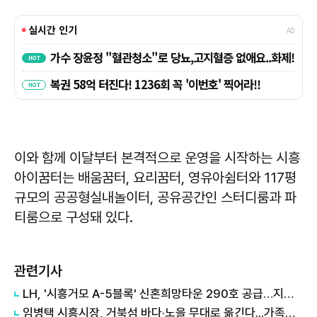
이와 함께 이달부터 본격적으로 운영을 시작하는 시흥
아이꿈터는 배움꿈터, 요리꿈터, 영유아쉼터와 117평
규모의 공공형실내놀이터, 공유공간인 스터디룸과 파
티룸으로 구성돼 있다.
관련기사
LH, '시흥거모 A-5블록' 신혼희망타운 290호 공급…지구 내 첫 공공분양
임병택 시흥시장, 거북섬 바다·노을 무대로 옮긴다...가족음악회 '별빛 주파수 812Mhz'