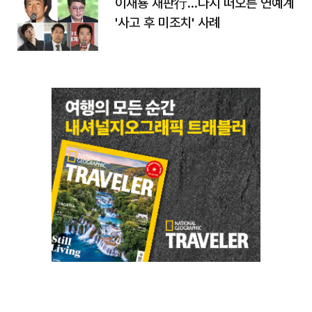
이재룡 재판行…다시 떠오른 연예계
'사고 후 미조치' 사례