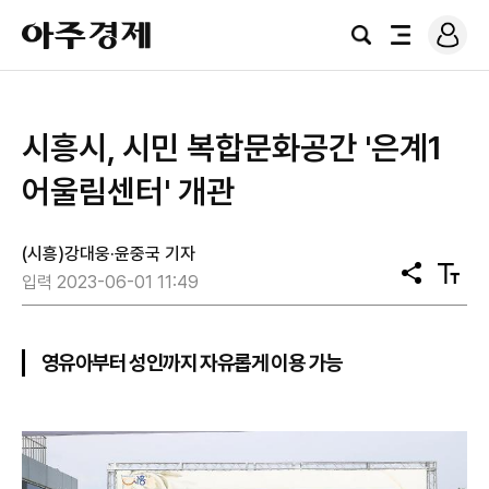
로
아
그
검
전
주
인
색
체
경
메
제
뉴
시흥시, 시민 복합문화공간 '은계1
어울림센터' 개관
(시흥)강대웅·윤중국 기자
공
텍
입력 2023-06-01 11:49
유
스
트
크
기
영유아부터 성인까지 자유롭게 이용 가능