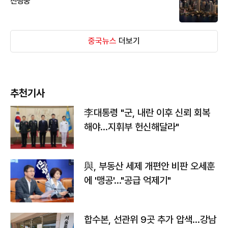
진행중
중국뉴스
더보기
추천기사
李대통령 "군, 내란 이후 신뢰 회복
해야…지휘부 헌신해달라"
與, 부동산 세제 개편안 비판 오세훈
에 '맹공'…"공급 억제기"
합수본, 선관위 9곳 추가 압색…강남