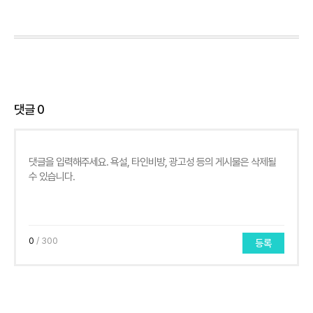
댓글
0
0
/ 300
등록