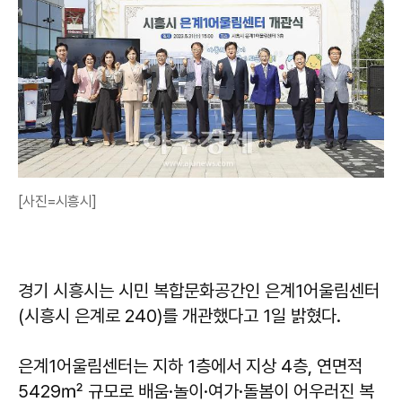
[사진=시흥시]
경기 시흥시는 시민 복합문화공간인 은계1어울림센터
(시흥시 은계로 240)를 개관했다고 1일 밝혔다.
은계1어울림센터는 지하 1층에서 지상 4층, 연면적
5429㎡ 규모로 배움·놀이·여가·돌봄이 어우러진 복