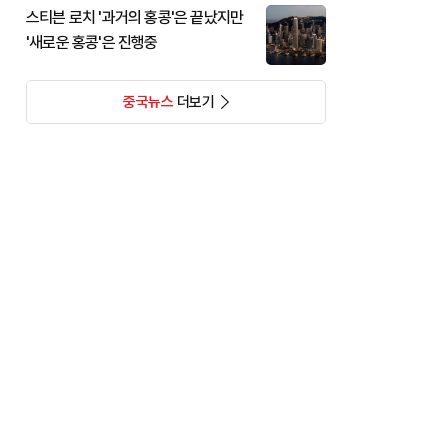
스티븐 로치 '과거의 홍콩'은 끝났지만
'새로운 홍콩'은 진행중
중국뉴스
더보기