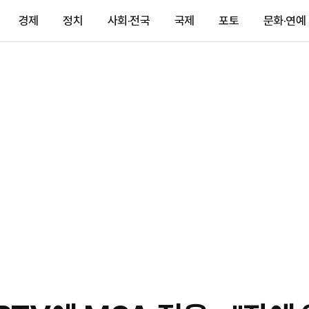
경제
정치
사회·전국
국제
포토
문화·연예