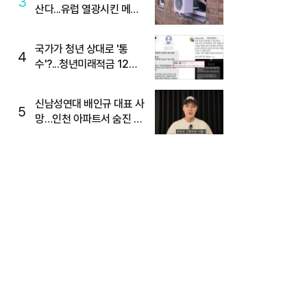
3
산다...유럽 열광시킨 메이
디
국가가 청년 상대로 '통
4
수'?...청년미래적금 12%
준다더니 "응, 오류야"
신남성연대 배인규 대표 사
5
망…인천 아파트서 숨진 채
발견