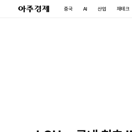
아
중국
AI
산업
재테크
주
경
제