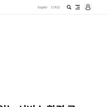
로
English
日本語
그
검
전
인
색
체
메
뉴