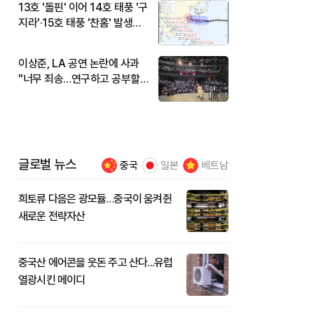
13호 '돌핀' 이어 14호 태풍 '구
지라'·15호 태풍 '찬홈' 발생…
현재 위치와 이동경로는?
이상준, LA 공연 논란에 사과
"너무 죄송…연구하고 공부할
것"
글로벌 뉴스
중국
일본
베트남
희토류 다음은 광모듈…중국이 움켜쥔
새로운 전략자산
중국산 에어콘을 웃돈 주고 산다...유럽
열광시킨 메이디