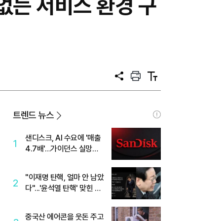
애 없는 서비스 환경 구
공
프
텍
유
린
스
트
트
크
기
트렌드 뉴스
샌디스크, AI 수요에 '매출
1
4.7배'…가이던스 실망에
'주가는 하락'
"이재명 탄핵, 얼마 안 남았
2
다"...'윤석열 탄핵' 맞힌 무
당, '성지글' 등장
중국산 에어콘을 웃돈 주고