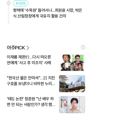
6시간전
평택에 '수목원' 들어서나...최원용 시장, 박은
식 산림청장에게 국유지 활용 건의
아주PICK
이재룡 재판行…다시 떠오른
연예계 '사고 후 미조치' 사례
"한국산 물은 안마셔"…日 지진
구호품 보냈더니 비하한 누리
꾼
'태도 논란' 정준원 "난 배우 하
면 안 되는 사람인가? 생각 했
다"