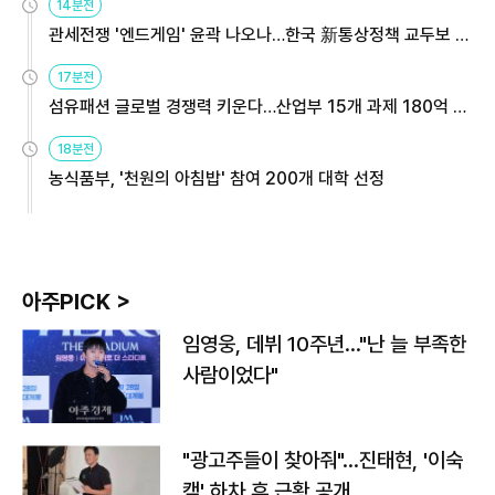
14분전
관세전쟁 '엔드게임' 윤곽 나오나…한국 新통상정책 교두보 활
용해야
17분전
섬유패션 글로벌 경쟁력 키운다…산업부 15개 과제 180억 지
원
18분전
농식품부, '천원의 아침밥' 참여 200개 대학 선정
아주PICK >
임영웅, 데뷔 10주년…"난 늘 부족한
사람이었다"
"광고주들이 찾아줘"…진태현, '이숙
캠' 하차 후 근황 공개