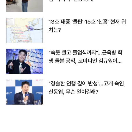
13호 태풍 '돌핀'·15호 '찬홈' 현재 위
치는?
"속옷 빨고 졸업식까지"…근육병 학
생 돌본 공익, 코미디언 김규원이었
다
"경솔한 언행 깊이 반성"…고개 숙인
신동엽, 무슨 일이길래?