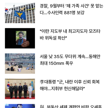
경찰, 9월부터 '제 가족 사건' 못 맡는
다…수사인력 881명 보강
"이란 지도부 내 최고지도자 모즈타
바 위독설 확산"
서울 낮 35도 무더위 계속…동해안
최대 150㎜ 폭우
李대통령 "군, 내란 이후 신뢰 회복
해야…지휘부 헌신해달라"
與, 부동산 세제 개편안 비판 오세훈