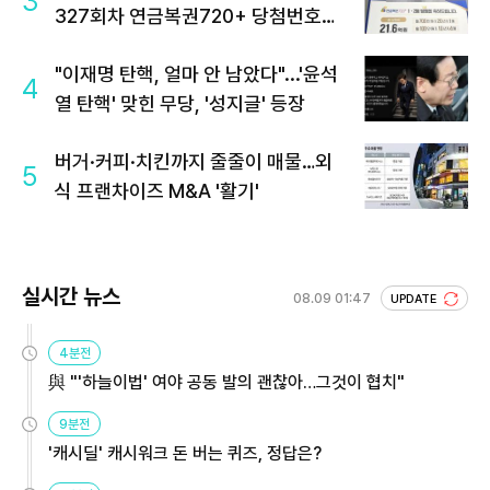
3
327회차 연금복권720+ 당첨번호조
회 주목
"이재명 탄핵, 얼마 안 남았다"...'윤석
4
열 탄핵' 맞힌 무당, '성지글' 등장
버거·커피·치킨까지 줄줄이 매물…외
5
식 프랜차이즈 M&A '활기'
실시간 뉴스
08.09 01:47
UPDATE
4분전
與 "'하늘이법' 여야 공동 발의 괜찮아…그것이 협치"
9분전
'캐시딜' 캐시워크 돈 버는 퀴즈, 정답은?