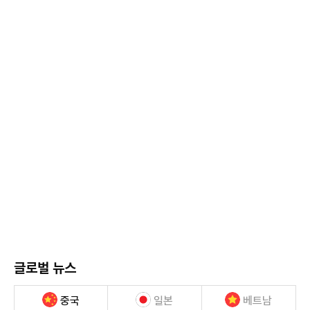
글로벌 뉴스
중국
일본
베트남