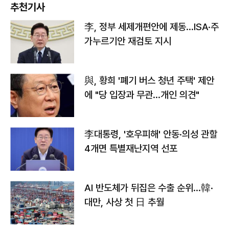
추천기사
李, 정부 세제개편안에 제동…ISA·주
가누르기안 재검토 지시
與, 황희 '폐기 버스 청년 주택' 제안
에 "당 입장과 무관…개인 의견"
李대통령, '호우피해' 안동·의성 관할
4개면 특별재난지역 선포
AI 반도체가 뒤집은 수출 순위…韓·
대만, 사상 첫 日 추월