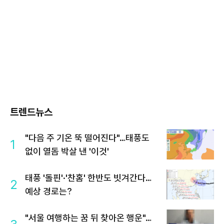
트렌드뉴스
"다음 주 기온 뚝 떨어진다"…태풍도
1
없이 열돔 박살 낸 '이것'
태풍 '돌핀'·'찬홈' 한반도 빗겨간다…
2
예상 경로는?
"서울 여행하는 꿈 뒤 찾아온 행운"…