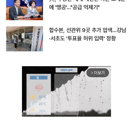
에 '맹공'…"공급 억제기"
합수본, 선관위 9곳 추가 압색…강남
·서초도 '투표율 허위 입력' 정황
더보기
arrow_forward_ios