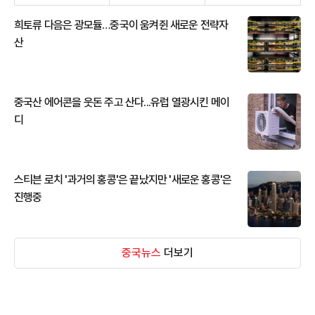
희토류 다음은 광모듈…중국이 움켜쥔 새로운 전략자
산
중국산 에어콘을 웃돈 주고 산다...유럽 열광시킨 메이
디
스티븐 로치 '과거의 홍콩'은 끝났지만 '새로운 홍콩'은
진행중
중국뉴스
더보기