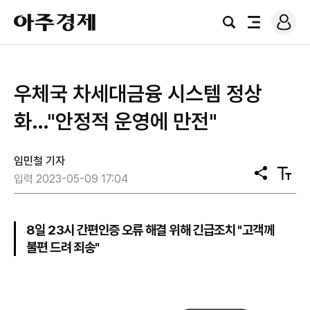
로
아
그
검
전
주
인
색
체
경
메
제
뉴
우체국 차세대금융 시스템 정상
화…"안정적 운영에 만전"
임민철 기자
공
텍
입력 2023-05-09 17:04
유
스
트
크
기
8일 23시 간편인증 오류 해결 위해 긴급조치 "고객께
불편 드려 죄송"