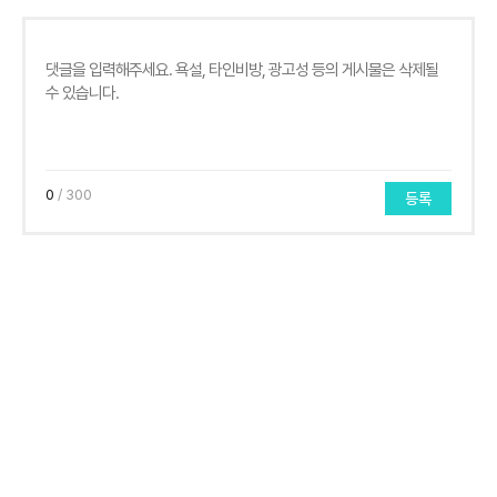
0
/ 300
등록