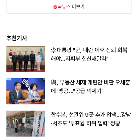
중국뉴스
더보기
추천기사
李대통령 "군, 내란 이후 신뢰 회복
해야…지휘부 헌신해달라"
與, 부동산 세제 개편안 비판 오세훈
에 '맹공'…"공급 억제기"
합수본, 선관위 9곳 추가 압색…강남
·서초도 '투표율 허위 입력' 정황