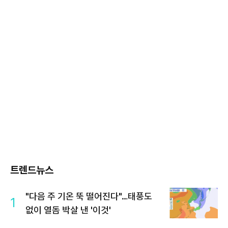
트렌드뉴스
"다음 주 기온 뚝 떨어진다"…태풍도
1
없이 열돔 박살 낸 '이것'