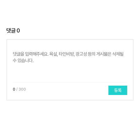
댓글
0
0
/ 300
등록