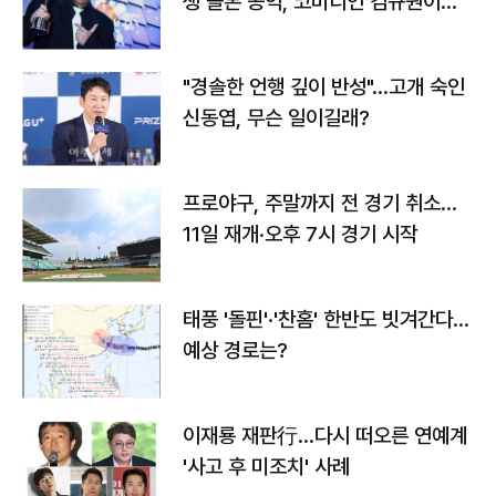
생 돌본 공익, 코미디언 김규원이었
다
"경솔한 언행 깊이 반성"…고개 숙인
신동엽, 무슨 일이길래?
프로야구, 주말까지 전 경기 취소…
11일 재개·오후 7시 경기 시작
태풍 '돌핀'·'찬홈' 한반도 빗겨간다…
예상 경로는?
이재룡 재판行…다시 떠오른 연예계
'사고 후 미조치' 사례