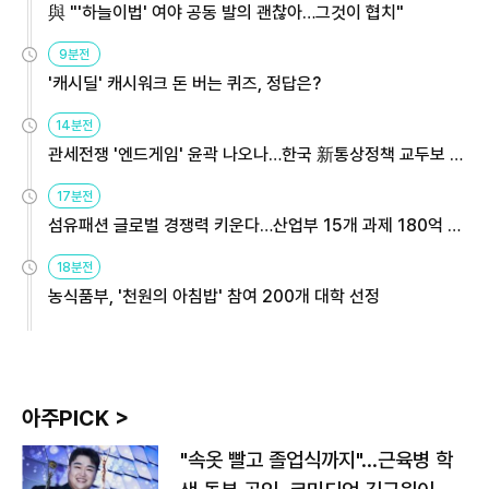
與 "'하늘이법' 여야 공동 발의 괜찮아…그것이 협치"
9분전
'캐시딜' 캐시워크 돈 버는 퀴즈, 정답은?
14분전
관세전쟁 '엔드게임' 윤곽 나오나…한국 新통상정책 교두보 활
용해야
17분전
섬유패션 글로벌 경쟁력 키운다…산업부 15개 과제 180억 지
원
18분전
농식품부, '천원의 아침밥' 참여 200개 대학 선정
아주PICK >
"속옷 빨고 졸업식까지"…근육병 학