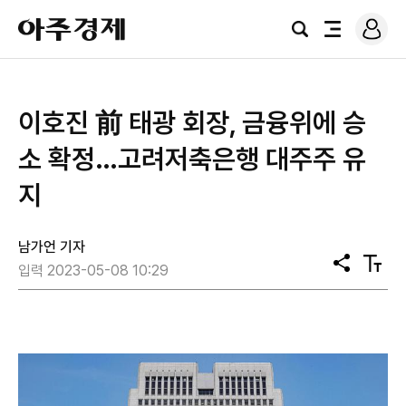
로
아
그
검
전
주
인
색
체
경
메
제
뉴
이호진 前 태광 회장, 금융위에 승
소 확정…고려저축은행 대주주 유
지
남가언 기자
공
텍
입력 2023-05-08 10:29
유
스
트
크
기