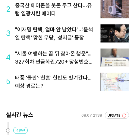
중국산 에어콘을 웃돈 주고 산다...유
2
럽 열광시킨 메이디
"이재명 탄핵, 얼마 안 남았다"...'윤석
3
열 탄핵' 맞힌 무당, '성지글' 등장
"서울 여행하는 꿈 뒤 찾아온 행운"…
4
327회차 연금복권720+ 당첨번호조
회 주목
태풍 '돌핀'·'찬홈' 한반도 빗겨간다…
5
예상 경로는?
실시간 뉴스
08.07 21:38
UPDATE
4분전