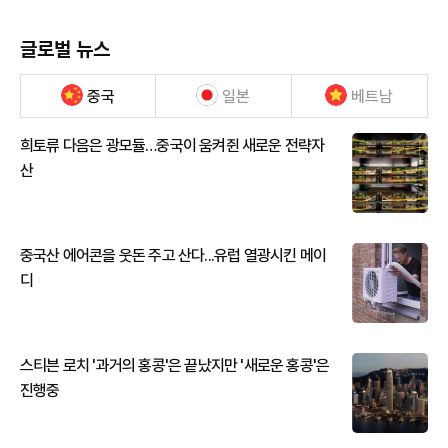
글로벌 뉴스
중국
일본
베트남
희토류 다음은 광모듈…중국이 움켜쥔 새로운 전략자
산
중국산 에어콘을 웃돈 주고 산다...유럽 열광시킨 메이
디
스티븐 로치 '과거의 홍콩'은 끝났지만 '새로운 홍콩'은
진행중