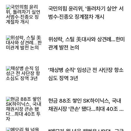
국민의힘 윤리위, '돌려차기 실언' 서
범수·진종오 징계절차 개시
위성락, 스틸 美대사와 상견례…한미
관계 발전 논의
'채상병 순직' 임성근 전 사단장 항소
심도 징역 3년
현금 88조 쌓인 SK하이닉스, 국내
채권시장 '큰손' 됐다…최대 40조 투
자