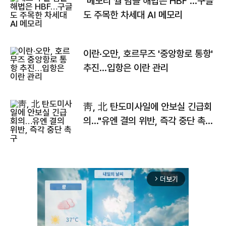
"메모리 월 넘을 해법은 HBF"…구글
도 주목한 차세대 AI 메모리
이란·오만, 호르무즈 '중앙항로 통항'
추진…입항은 이란 관리
靑, 北 탄도미사일에 안보실 긴급회
의…"유엔 결의 위반, 즉각 중단 촉
구"
더보기
arrow_forward_ios