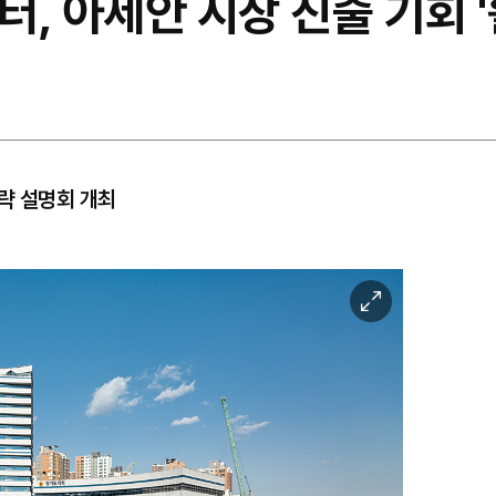
, 아세안 시장 진출 기회 '
략 설명회 개최
이
미
지
확
대