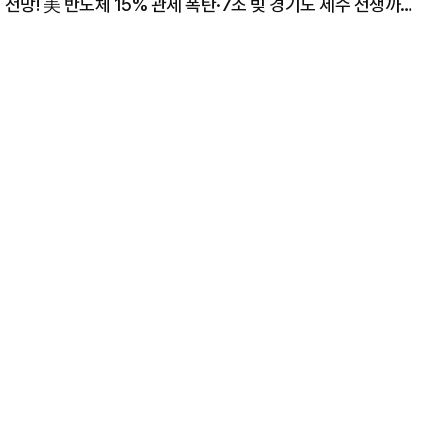
"폭락장에도 코스피 1만2천 간다" 월가의 충격 전망! 美 반도체 15% 관세 폭탄·7조 빚 경기도 세수 전쟁까지