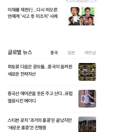
이재룡 재판行…다시 떠오른
연예계 '사고 후 미조치' 사례
글로벌 뉴스
중국
일본
베트남
희토류 다음은 광모듈…중국이 움켜쥔
새로운 전략자산
중국산 에어콘을 웃돈 주고 산다...유럽
열광시킨 메이디
스티븐 로치 '과거의 홍콩'은 끝났지만
'새로운 홍콩'은 진행중