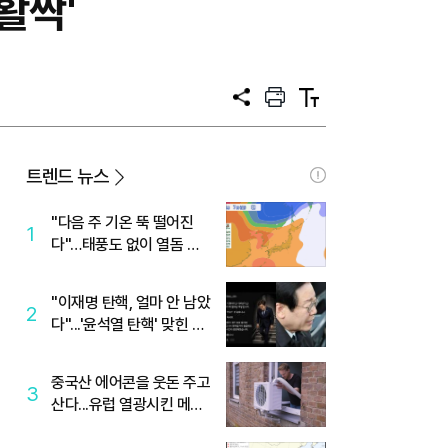
활짝'
공
프
텍
유
린
스
트
트
크
기
트렌드 뉴스
"다음 주 기온 뚝 떨어진
1
다"…태풍도 없이 열돔 박
살 낸 '이것'
"이재명 탄핵, 얼마 안 남았
2
다"...'윤석열 탄핵' 맞힌 무
당, '성지글' 등장
중국산 에어콘을 웃돈 주고
3
산다...유럽 열광시킨 메이
디