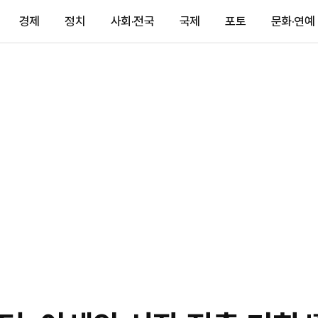
경제
정치
사회·전국
국제
포토
문화·연예