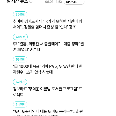
실시간 뉴스
08.08 14:53
UPDATE
35분전
추미애 경기도지사 "국가가 못하면 시민이 외
쳐야"...강일출 할머니 흉상 앞 '연대' 강조
45분전
李 "결혼, 희망찬 새 출발돼야"… 대출·청약 '결
혼 페널티' 손본다
53분전
'日 1000대 목표' 기아 PV5, 두 달간 판매 한
자릿수…초기 안착 시험대
1시간전
김보라표 '무더운 여름밤 도서관 프로그램' 프
로젝트
1시간전
"토마토축제인데 대표 토마토 음식은?"…화천