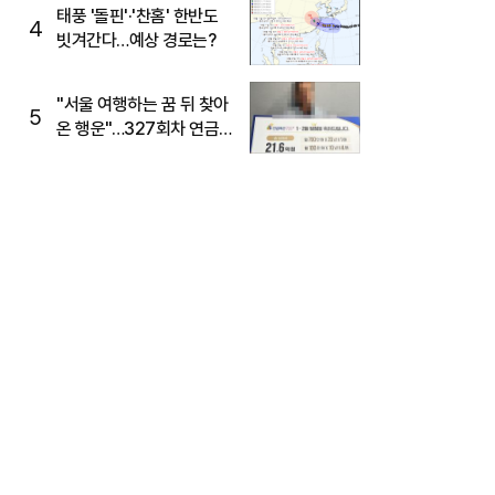
태풍 '돌핀'·'찬홈' 한반도
4
빗겨간다…예상 경로는?
"서울 여행하는 꿈 뒤 찾아
5
온 행운"…327회차 연금
복권720+ 당첨번호조회
주목