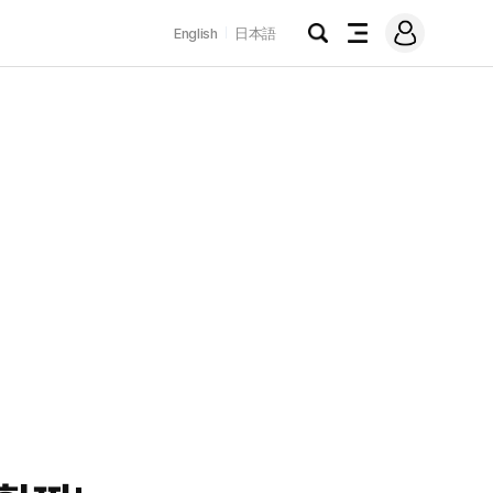
로
English
日本語
그
검
전
인
색
체
메
뉴