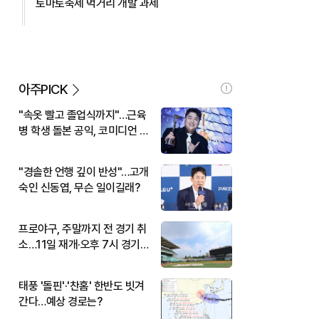
토마토축제 먹거리 개발 과제
아주PICK
"속옷 빨고 졸업식까지"…근육
병 학생 돌본 공익, 코미디언 김
규원이었다
"경솔한 언행 깊이 반성"…고개
숙인 신동엽, 무슨 일이길래?
프로야구, 주말까지 전 경기 취
소…11일 재개·오후 7시 경기
시작
태풍 '돌핀'·'찬홈' 한반도 빗겨
간다…예상 경로는?