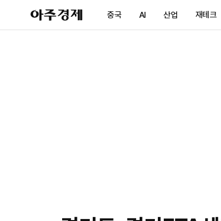
아
중국
AI
산업
재테크
주
경
제