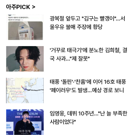
아주PICK >
광복절 앞두고 "김구는 빨갱이"…서
울우유 불매 주장에 황당
'거꾸로 태극기'에 분노한 김희철, 결
국 사과…"제 잘못"
태풍 '돌핀'·'찬홈'에 이어 16호 태풍
'페이러우'도 발생…예상 경로 보니
임영웅, 데뷔 10주년…"난 늘 부족한
사람이었다"