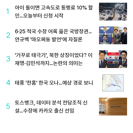
아이 둘이면 고속도로 통행료 10% 할
1
인…오늘부터 신청 시작
6·25 적국 수장 어록 읊은 국방장관…
2
안규백 '마오쩌둥 발언'에 자질론
'거꾸로 태극기', 북한 상징이었다? 이
3
재명·김민석까지…논란의 의미는
4
태풍 '찬홈' 한국 오나…예상 경로 보니
토스뱅크, 데이터 분석 전담조직 신
5
설…수장에 카카오 출신 선임