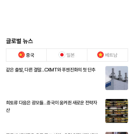
글로벌 뉴스
중국
일본
베트남
같은 출발, 다른 결말...CXMT와 푸젠진화의 첫 단추
희토류 다음은 광모듈…중국이 움켜쥔 새로운 전략자
산