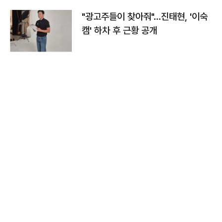
"광고주들이 찾아줘"…진태현, '이숙
캠' 하차 후 근황 공개