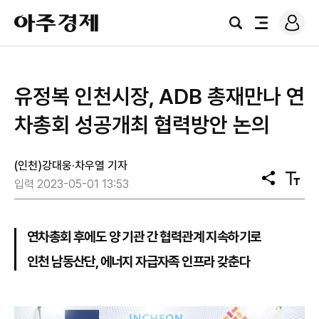
로
아
그
검
전
주
인
색
체
경
메
제
뉴
유정복 인천시장, ADB 총재만나 연
차총회 성공개최 협력방안 논의
(인천)강대웅·차우열 기자
공
텍
입력 2023-05-01 13:53
유
스
트
크
기
연차총회 후에도 양 기관 간 협력관계 지속하기로
인천 남동산단, 에너지 자급자족 인프라 갖춘다