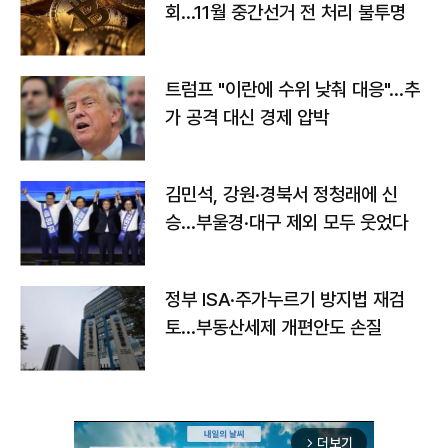
회…11월 중간선거 전 처리 불투명
트럼프 "이란에 수위 낮춰 대응"…추
가 공격 대신 경제 압박
김민석, 강원·경북서 정청래에 신
승…부울경·대구 제외 모두 웃었다
정부 ISA·주가누르기 방지법 재검
토…부동산세제 개편안도 손질
더보기
arrow_forward_ios