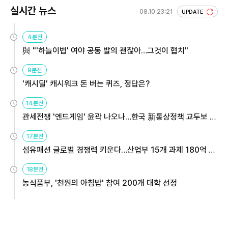
실시간 뉴스
08.10 23:21
UPDATE
4분전
與 "'하늘이법' 여야 공동 발의 괜찮아…그것이 협치"
9분전
'캐시딜' 캐시워크 돈 버는 퀴즈, 정답은?
14분전
관세전쟁 '엔드게임' 윤곽 나오나…한국 新통상정책 교두보 활
용해야
17분전
섬유패션 글로벌 경쟁력 키운다…산업부 15개 과제 180억 지
원
18분전
농식품부, '천원의 아침밥' 참여 200개 대학 선정