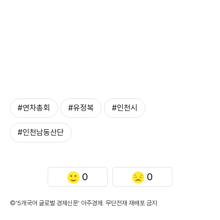
#연차총회
#유정복
#인천시
#인천남동산단
0
0
©'5개국어 글로벌 경제신문' 아주경제. 무단전재·재배포 금지