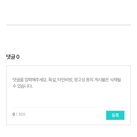
댓글
0
0
/ 300
등록