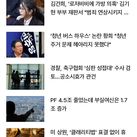
김건희, '로저비비에 가방 의혹' 김기
현 부부 재판서 "범죄 연상시키지 말
라"
'청년 버스 하우스' 논란 황희 "청년
주거 문제 헤아리지 못했다"
경찰, 축구협회 '심판 성접대' 수사 검
토…공소시효가 관건
PF 4.5조 줄었는데 부실여신은 1.7
조 증가
미 상원, '클래리티법' 표결 없이 휴