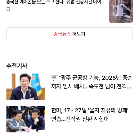
중국산 에어콘을 웃돈 주고 산다...유럽 열광시킨 메이
디
중국뉴스
더보기
추천기사
李 "광주 군공항 기능, 2028년 중순
까지 임시 배치…속도전 넘어 전격
전"
한미, 17∼27일 '을지 자유의 방패'
연습…전작권 전환 시험대