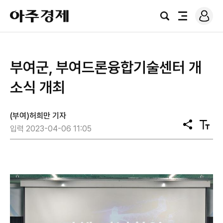
로
아
그
검
전
주
인
색
체
경
메
제
뉴
부여군, 부여드론융합기술센터 개
소식 개최
(부여)허희만 기자
공
텍
입력 2023-04-06 11:05
유
스
트
크
기