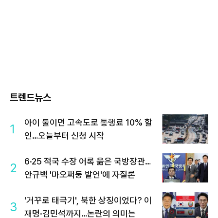
트렌드뉴스
아이 둘이면 고속도로 통행료 10% 할
1
인…오늘부터 신청 시작
6·25 적국 수장 어록 읊은 국방장관…
2
안규백 '마오쩌둥 발언'에 자질론
'거꾸로 태극기', 북한 상징이었다? 이
3
재명·김민석까지…논란의 의미는