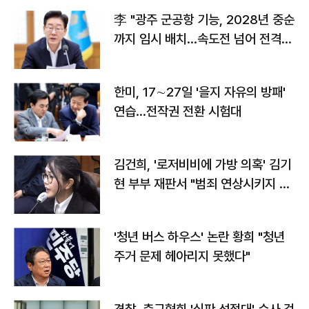
李 "광주 군공항 기능, 2028년 중순
까지 임시 배치…속도전 넘어 전격
전"
한미, 17∼27일 '을지 자유의 방패'
연습…전작권 전환 시험대
김건희, '로저비비에 가방 의혹' 김기
현 부부 재판서 "범죄 연상시키지 말
라"
'청년 버스 하우스' 논란 황희 "청년
주거 문제 헤아리지 못했다"