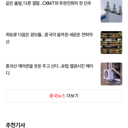
같은 출발, 다른 결말...CXMT와 푸젠진화의 첫 단추
희토류 다음은 광모듈…중국이 움켜쥔 새로운 전략자
산
중국산 에어콘을 웃돈 주고 산다...유럽 열광시킨 메이
디
중국뉴스
더보기
추천기사