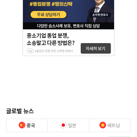
글로벌 뉴스
중국
일본
베트남