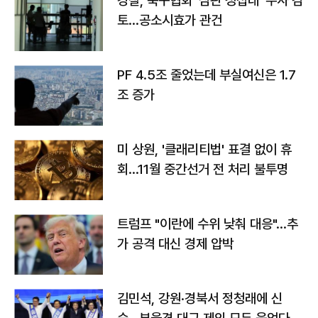
경찰, 축구협회 '심판 성접대' 수사 검
토…공소시효가 관건
PF 4.5조 줄었는데 부실여신은 1.7
조 증가
미 상원, '클래리티법' 표결 없이 휴
회…11월 중간선거 전 처리 불투명
트럼프 "이란에 수위 낮춰 대응"…추
가 공격 대신 경제 압박
김민석, 강원·경북서 정청래에 신