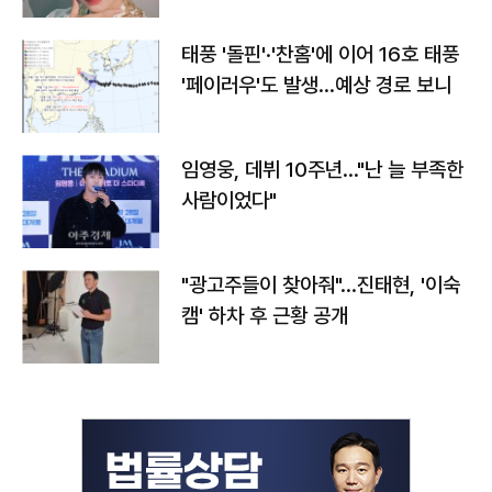
태풍 '돌핀'·'찬홈'에 이어 16호 태풍
'페이러우'도 발생…예상 경로 보니
임영웅, 데뷔 10주년…"난 늘 부족한
사람이었다"
"광고주들이 찾아줘"…진태현, '이숙
캠' 하차 후 근황 공개