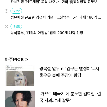
관세전쟁 '엔드게임' 윤곽 나오나…한국 新통상정책 교두보 활
용해야
17분전
섬유패션 글로벌 경쟁력 키운다…산업부 15개 과제 180억 지
원
18분전
농식품부, '천원의 아침밥' 참여 200개 대학 선정
아주PICK >
광복절 앞두고 "김구는 빨갱이"…서
울우유 불매 주장에 황당
'거꾸로 태극기'에 분노한 김희철, 결
국 사과…"제 잘못"