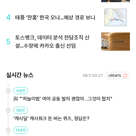
4
태풍 '찬홈' 한국 오나…예상 경로 보니
토스뱅크, 데이터 분석 전담조직 신
5
설…수장에 카카오 출신 선임
실시간 뉴스
08.11 00:27
UPDATE
4분전
與 "'하늘이법' 여야 공동 발의 괜찮아…그것이 협치"
9분전
'캐시딜' 캐시워크 돈 버는 퀴즈, 정답은?
14분전