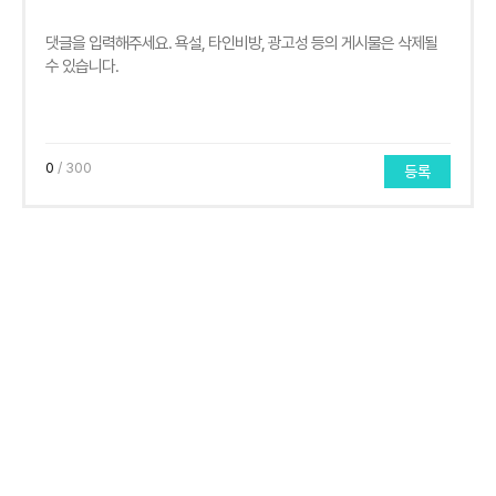
0
/ 300
등록