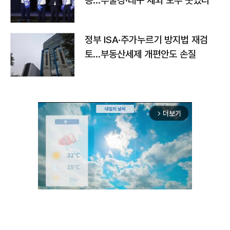
승…부울경·대구 제외 모두 웃었다
정부 ISA·주가누르기 방지법 재검
토…부동산세제 개편안도 손질
더보기
arrow_forward_ios
Unmute