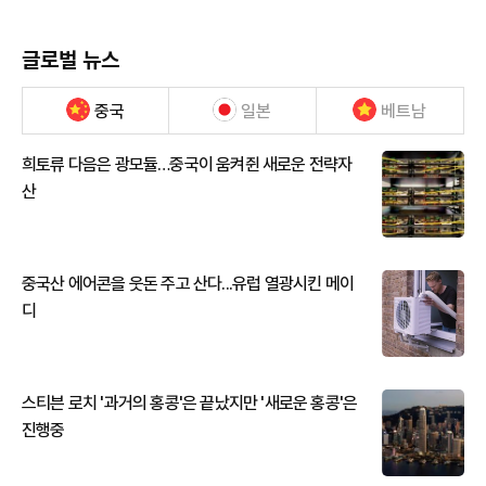
글로벌 뉴스
중국
일본
베트남
희토류 다음은 광모듈…중국이 움켜쥔 새로운 전략자
산
중국산 에어콘을 웃돈 주고 산다...유럽 열광시킨 메이
디
스티븐 로치 '과거의 홍콩'은 끝났지만 '새로운 홍콩'은
진행중