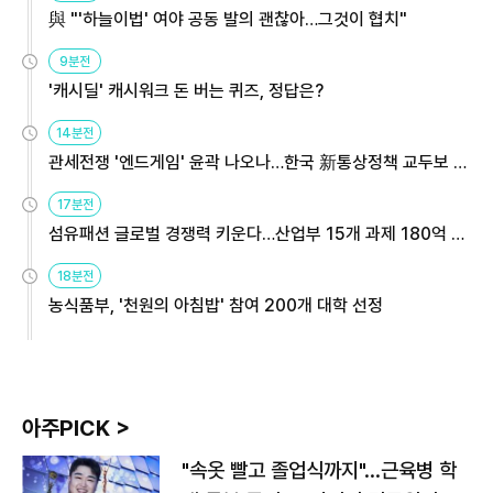
與 "'하늘이법' 여야 공동 발의 괜찮아…그것이 협치"
9분전
'캐시딜' 캐시워크 돈 버는 퀴즈, 정답은?
14분전
관세전쟁 '엔드게임' 윤곽 나오나…한국 新통상정책 교두보 활
용해야
17분전
섬유패션 글로벌 경쟁력 키운다…산업부 15개 과제 180억 지
원
18분전
농식품부, '천원의 아침밥' 참여 200개 대학 선정
아주PICK >
"속옷 빨고 졸업식까지"…근육병 학