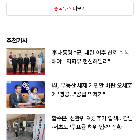
중국뉴스
더보기
추천기사
李대통령 "군, 내란 이후 신뢰 회복
해야…지휘부 헌신해달라"
與, 부동산 세제 개편안 비판 오세훈
에 '맹공'…"공급 억제기"
합수본, 선관위 9곳 추가 압색…강남
·서초도 '투표율 허위 입력' 정황