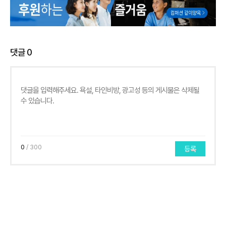
댓글
0
0
/ 300
등록