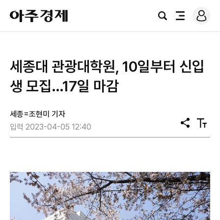
로
아
그
검
전
주
인
색
체
경
메
제
뉴
세종대 관광대학원, 10일부터 신입
생 모집…17일 마감
세종=조현미 기자
공
텍
입력 2023-04-05 12:40
유
스
트
크
기