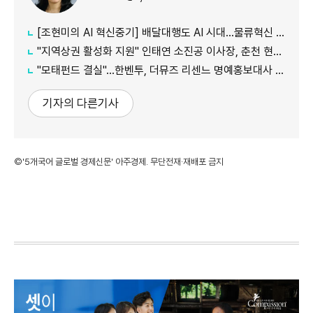
[조현미의 AI 혁신중기] 배달대행도 AI 시대…물류혁신 선도하는 부릉
"지역상권 활성화 지원" 인태연 소진공 이사장, 춘천 현장방문
"모태펀드 결실"…한벤투, 더뮤즈 리센느 명예홍보대사 임명
기자의 다른기사
©'5개국어 글로벌 경제신문' 아주경제. 무단전재·재배포 금지