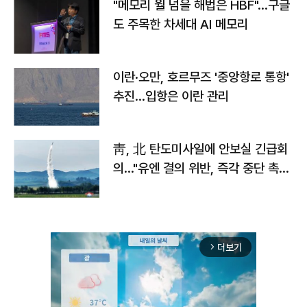
"메모리 월 넘을 해법은 HBF"…구글
도 주목한 차세대 AI 메모리
이란·오만, 호르무즈 '중앙항로 통항'
추진…입항은 이란 관리
靑, 北 탄도미사일에 안보실 긴급회
의…"유엔 결의 위반, 즉각 중단 촉
구"
더보기
arrow_forward_ios