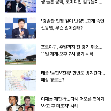
생 돌본 공익, 코미디언 김규원이었
다
"경솔한 언행 깊이 반성"…고개 숙인
신동엽, 무슨 일이길래?
프로야구, 주말까지 전 경기 취소…
11일 재개·오후 7시 경기 시작
태풍 '돌핀'·'찬홈' 한반도 빗겨간다…
예상 경로는?
이재룡 재판行…다시 떠오른 연예계
'사고 후 미조치' 사례