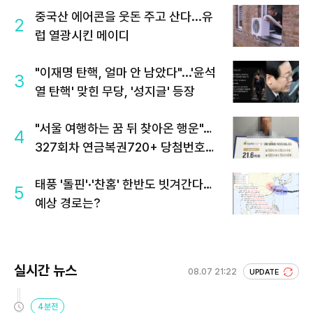
중국산 에어콘을 웃돈 주고 산다...유
2
럽 열광시킨 메이디
"이재명 탄핵, 얼마 안 남았다"...'윤석
3
열 탄핵' 맞힌 무당, '성지글' 등장
"서울 여행하는 꿈 뒤 찾아온 행운"…
4
327회차 연금복권720+ 당첨번호조
회 주목
태풍 '돌핀'·'찬홈' 한반도 빗겨간다…
5
예상 경로는?
실시간 뉴스
08.07 21:22
UPDATE
4분전