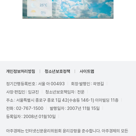
Unmute
개인정보처리방침
청소년보호정책
사이트맵
정기간행등록번호 : 서울 아 00493
회장·발행인 : 곽영길
사장·편집인 : 임규진
청소년보호책임자 : 전운
주소 : 서울특별시 종로구 종로 1길 42(수송동 146-1) 이마빌딩 11층
전화 : 02-767-1500
발행일자 : 2007년 11월 15일
등록일자 : 2008년 01월10일
아주경제는 인터넷신문윤리위원회 윤리강령을 준수합니다. 아주경제의 모든