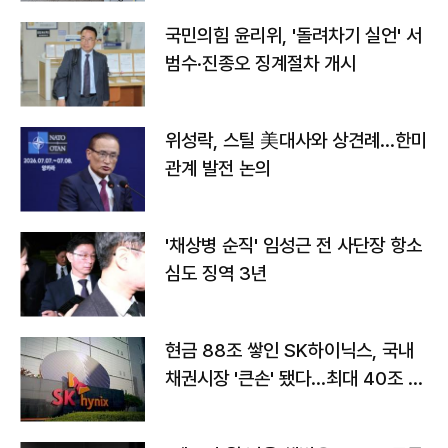
국민의힘 윤리위, '돌려차기 실언' 서
범수·진종오 징계절차 개시
위성락, 스틸 美대사와 상견례…한미
관계 발전 논의
'채상병 순직' 임성근 전 사단장 항소
심도 징역 3년
현금 88조 쌓인 SK하이닉스, 국내
채권시장 '큰손' 됐다…최대 40조 투
자