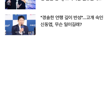
다
"경솔한 언행 깊이 반성"…고개 숙인
신동엽, 무슨 일이길래?