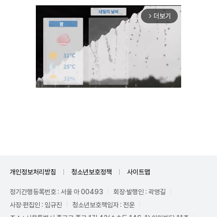
더보기
arrow_forward_ios
Unmute
개인정보처리방침
청소년보호정책
사이트맵
정기간행등록번호 : 서울 아 00493
회장·발행인 : 곽영길
사장·편집인 : 임규진
청소년보호책임자 : 전운