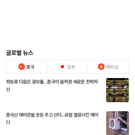
글로벌 뉴스
중국
일본
베트남
희토류 다음은 광모듈…중국이 움켜쥔 새로운 전략자
산
중국산 에어콘을 웃돈 주고 산다...유럽 열광시킨 메이
디