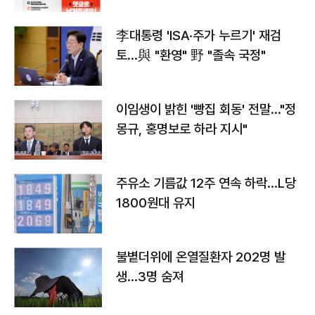
李대통령 'ISA·주가 누르기' 재검
토…與 "환영" 野 "졸속 국정"
이임생이 밝힌 '빵집 회동' 전말…"정
몽규, 홍명보로 하라 지시"
주유소 기름값 12주 연속 하락…L당
1800원대 유지
불볕더위에 온열질환자 202명 발
생…3명 숨져