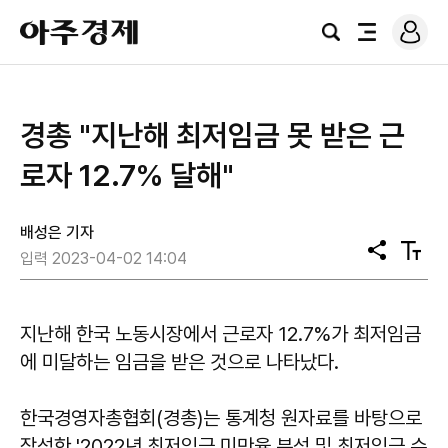
로
아
그
검
전
주
인
색
체
경
메
제
뉴
경총 "지난해 최저임금 못 받은 근
로자 12.7% 달해"
배성은 기자
공
텍
입력 2023-04-02 14:04
유
스
트
크
기
지난해 한국 노동시장에서 근로자 12.7%가 최저임금
에 미달하는 임금을 받은 것으로 나타났다.
한국경영자총협회(경총)는 통계청 원자료를 바탕으로
작성한 '2022년 최저임금 미만율 분석 및 최저임금 수