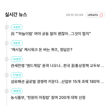
실시간 뉴스
08.10 00:48
UPDATE
4분전
與 "'하늘이법' 여야 공동 발의 괜찮아…그것이 협치"
9분전
'캐시딜' 캐시워크 돈 버는 퀴즈, 정답은?
14분전
관세전쟁 '엔드게임' 윤곽 나오나…한국 新통상정책 교두보 활
용해야
17분전
섬유패션 글로벌 경쟁력 키운다…산업부 15개 과제 180억 지
원
18분전
농식품부, '천원의 아침밥' 참여 200개 대학 선정