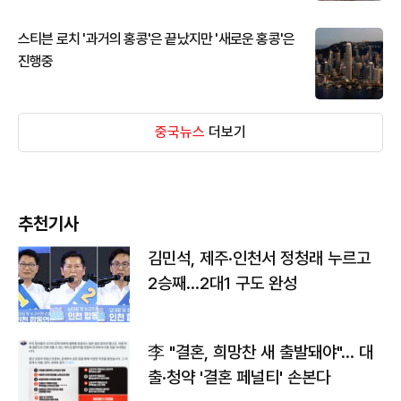
스티븐 로치 '과거의 홍콩'은 끝났지만 '새로운 홍콩'은
진행중
중국뉴스
더보기
추천기사
김민석, 제주·인천서 정청래 누르고
2승째…2대1 구도 완성
李 "결혼, 희망찬 새 출발돼야"… 대
출·청약 '결혼 페널티' 손본다