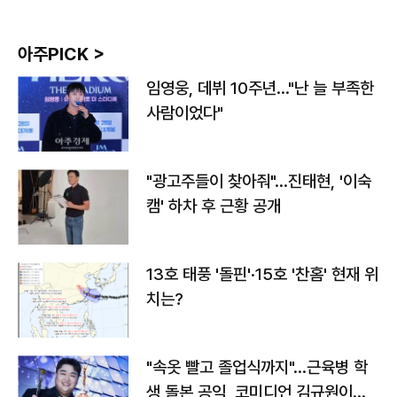
아주PICK >
임영웅, 데뷔 10주년…"난 늘 부족한
사람이었다"
"광고주들이 찾아줘"…진태현, '이숙
캠' 하차 후 근황 공개
13호 태풍 '돌핀'·15호 '찬홈' 현재 위
치는?
"속옷 빨고 졸업식까지"…근육병 학
생 돌본 공익, 코미디언 김규원이었