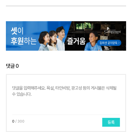
댓글
0
0
/ 300
등록