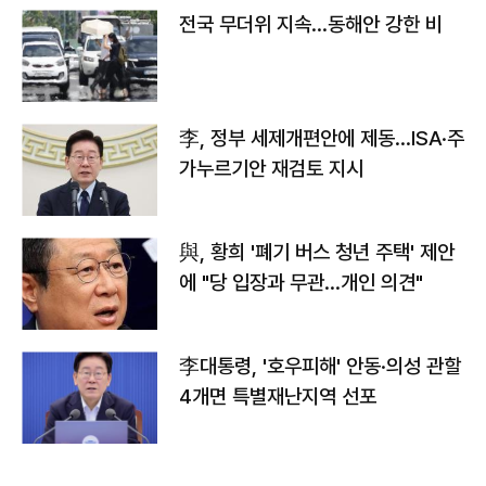
전국 무더위 지속…동해안 강한 비
李, 정부 세제개편안에 제동…ISA·주
가누르기안 재검토 지시
與, 황희 '폐기 버스 청년 주택' 제안
에 "당 입장과 무관…개인 의견"
李대통령, '호우피해' 안동·의성 관할
4개면 특별재난지역 선포