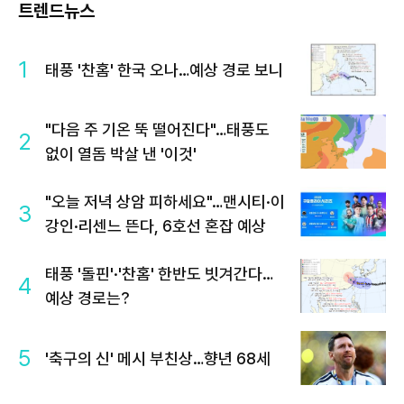
트렌드뉴스
1
태풍 '찬홈' 한국 오나…예상 경로 보니
"다음 주 기온 뚝 떨어진다"…태풍도
2
없이 열돔 박살 낸 '이것'
"오늘 저녁 상암 피하세요"…맨시티·이
3
강인·리센느 뜬다, 6호선 혼잡 예상
태풍 '돌핀'·'찬홈' 한반도 빗겨간다…
4
예상 경로는?
5
'축구의 신' 메시 부친상…향년 68세