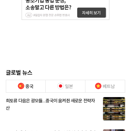
글로벌 뉴스
중국
일본
베트남
희토류 다음은 광모듈…중국이 움켜쥔 새로운 전략자
산