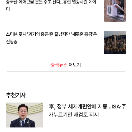
중국산 에어콘을 웃돈 주고 산다...유럽 열광시킨 메이
디
스티븐 로치 '과거의 홍콩'은 끝났지만 '새로운 홍콩'은
진행중
중국뉴스
더보기
추천기사
李, 정부 세제개편안에 제동…ISA·주
가누르기안 재검토 지시