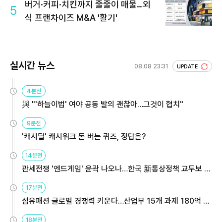
버거·커피·치킨까지 줄줄이 매물…외
5
식 프랜차이즈 M&A '활기'
실시간 뉴스
08.08 23:31
UPDATE
4분전
與 "'하늘이법' 여야 공동 발의 괜찮아…그것이 협치"
9분전
'캐시딜' 캐시워크 돈 버는 퀴즈, 정답은?
14분전
관세전쟁 '엔드게임' 윤곽 나오나…한국 新통상정책 교두보 활
용해야
17분전
섬유패션 글로벌 경쟁력 키운다…산업부 15개 과제 180억 지
원
18분전