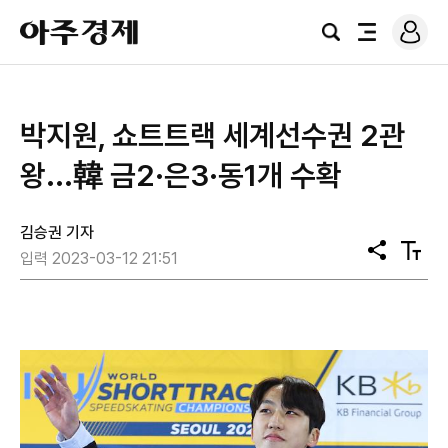
로
아
그
검
전
주
인
색
체
경
메
제
뉴
​박지원, 쇼트트랙 세계선수권 2관
왕...韓 금2·은3·동1개 수확
김승권 기자
공
텍
입력 2023-03-12 21:51
유
스
트
크
기