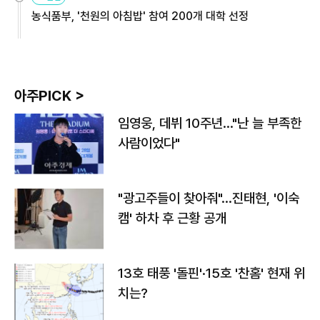
농식품부, '천원의 아침밥' 참여 200개 대학 선정
아주PICK >
임영웅, 데뷔 10주년…"난 늘 부족한
사람이었다"
"광고주들이 찾아줘"…진태현, '이숙
캠' 하차 후 근황 공개
13호 태풍 '돌핀'·15호 '찬홈' 현재 위
치는?