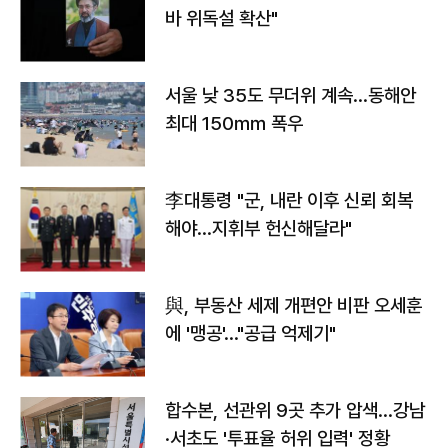
바 위독설 확산"
서울 낮 35도 무더위 계속…동해안
최대 150㎜ 폭우
李대통령 "군, 내란 이후 신뢰 회복
해야…지휘부 헌신해달라"
與, 부동산 세제 개편안 비판 오세훈
에 '맹공'…"공급 억제기"
합수본, 선관위 9곳 추가 압색…강남
·서초도 '투표율 허위 입력' 정황