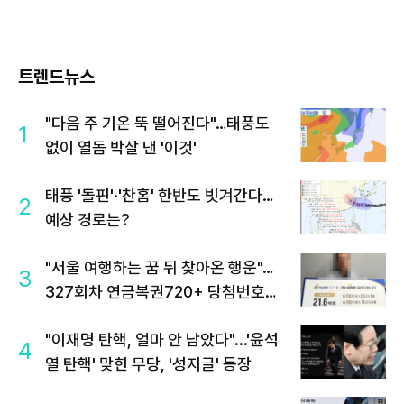
트렌드뉴스
"다음 주 기온 뚝 떨어진다"…태풍도
1
없이 열돔 박살 낸 '이것'
태풍 '돌핀'·'찬홈' 한반도 빗겨간다…
2
예상 경로는?
"서울 여행하는 꿈 뒤 찾아온 행운"…
3
327회차 연금복권720+ 당첨번호조
회 주목
"이재명 탄핵, 얼마 안 남았다"...'윤석
4
열 탄핵' 맞힌 무당, '성지글' 등장