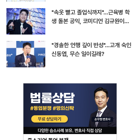
"속옷 빨고 졸업식까지"…근육병 학
생 돌본 공익, 코미디언 김규원이었
다
"경솔한 언행 깊이 반성"…고개 숙인
신동엽, 무슨 일이길래?