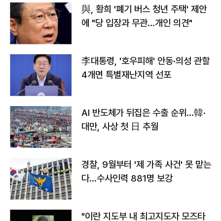
與, 황희 '폐기 버스 청년 주택' 제안
에 "당 입장과 무관…개인 의견"
李대통령, '호우피해' 안동·의성 관할
4개면 특별재난지역 선포
AI 반도체가 뒤집은 수출 순위…韓·
대만, 사상 첫 日 추월
경찰, 9월부터 '제 가족 사건' 못 맡는
다…수사인력 881명 보강
"이란 지도부 내 최고지도자 모즈타