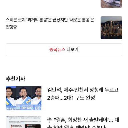
스티븐 로치 '과거의 홍콩'은 끝났지만 '새로운 홍콩'은
진행중
중국뉴스
더보기
추천기사
김민석, 제주·인천서 정청래 누르고
2승째…2대1 구도 완성
李 "결혼, 희망찬 새 출발돼야"… 대
출·청약 '결혼 페널티' 손본다