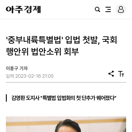
로
아
그
검
전
주
인
색
체
경
메
제
뉴
'중부내륙특별법' 입법 첫발, 국회
행안위 법안소위 회부
이종구 기자
공
텍
입력 2023-02-16 21:05
유
스
트
크
기
김영환 도지사 "특별법 입법화의 첫 단추가 꿰어졌다"