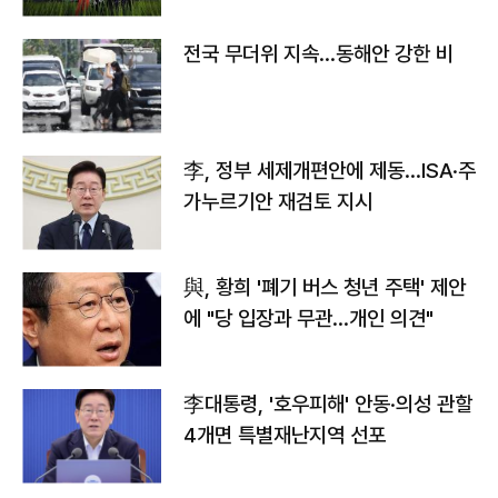
전국 무더위 지속…동해안 강한 비
李, 정부 세제개편안에 제동…ISA·주
가누르기안 재검토 지시
與, 황희 '폐기 버스 청년 주택' 제안
에 "당 입장과 무관…개인 의견"
李대통령, '호우피해' 안동·의성 관할
4개면 특별재난지역 선포