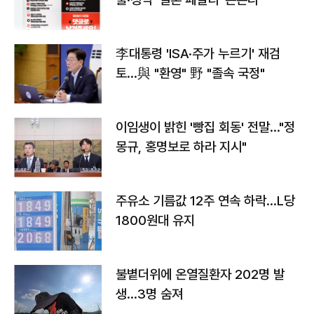
李대통령 'ISA·주가 누르기' 재검
토…與 "환영" 野 "졸속 국정"
이임생이 밝힌 '빵집 회동' 전말…"정
몽규, 홍명보로 하라 지시"
주유소 기름값 12주 연속 하락…L당
1800원대 유지
불볕더위에 온열질환자 202명 발
생…3명 숨져