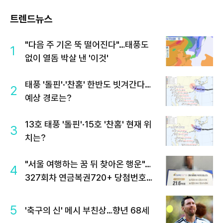
트렌드뉴스
"다음 주 기온 뚝 떨어진다"…태풍도
1
없이 열돔 박살 낸 '이것'
태풍 '돌핀'·'찬홈' 한반도 빗겨간다…
2
예상 경로는?
13호 태풍 '돌핀'·15호 '찬홈' 현재 위
3
치는?
"서울 여행하는 꿈 뒤 찾아온 행운"…
4
327회차 연금복권720+ 당첨번호조
회 주목
5
'축구의 신' 메시 부친상…향년 68세