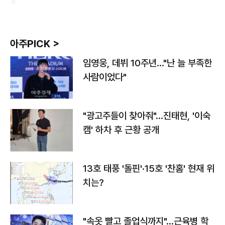
아주PICK >
임영웅, 데뷔 10주년…"난 늘 부족한
사람이었다"
"광고주들이 찾아줘"…진태현, '이숙
캠' 하차 후 근황 공개
13호 태풍 '돌핀'·15호 '찬홈' 현재 위
치는?
"속옷 빨고 졸업식까지"…근육병 학