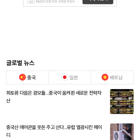
글로벌 뉴스
중국
일본
베트남
희토류 다음은 광모듈…중국이 움켜쥔 새로운 전략자
산
중국산 에어콘을 웃돈 주고 산다...유럽 열광시킨 메이
디