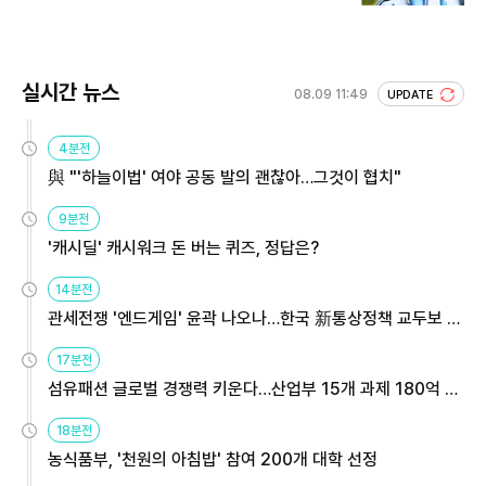
실시간 뉴스
08.09 11:49
UPDATE
4분전
與 "'하늘이법' 여야 공동 발의 괜찮아…그것이 협치"
9분전
'캐시딜' 캐시워크 돈 버는 퀴즈, 정답은?
14분전
관세전쟁 '엔드게임' 윤곽 나오나…한국 新통상정책 교두보 활
용해야
17분전
섬유패션 글로벌 경쟁력 키운다…산업부 15개 과제 180억 지
원
18분전
농식품부, '천원의 아침밥' 참여 200개 대학 선정