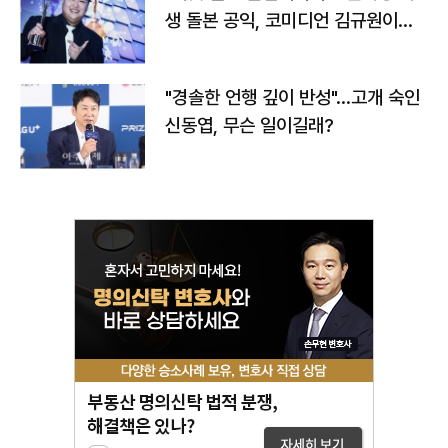
생 돌본 공익, 코미디언 김규원이었
다
"경솔한 언행 깊이 반성"…고개 숙인
신동엽, 무슨 일이길래?