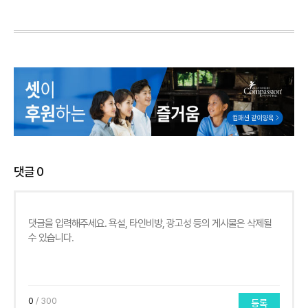
댓글
0
0
/ 300
등록