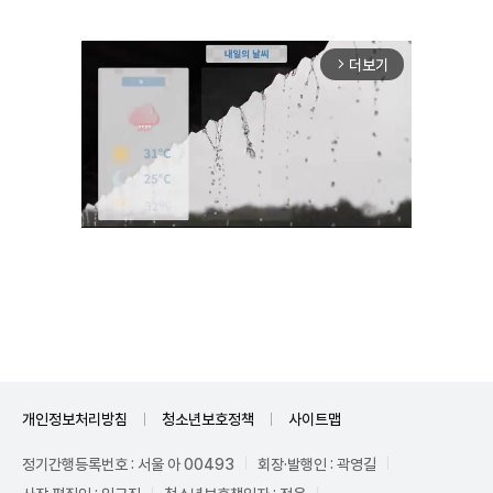
더보기
arrow_forward_ios
Unmute
개인정보처리방침
청소년보호정책
사이트맵
정기간행등록번호 : 서울 아 00493
회장·발행인 : 곽영길