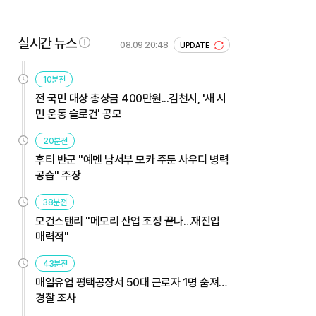
실시간 뉴스
08.09 20:48
UPDATE
10분전
전 국민 대상 총상금 400만원...김천시, '새 시
민 운동 슬로건' 공모
20분전
후티 반군 "예멘 남서부 모카 주둔 사우디 병력
공습" 주장
38분전
모건스탠리 "메모리 산업 조정 끝나…재진입
매력적"
43분전
매일유업 평택공장서 50대 근로자 1명 숨져…
경찰 조사