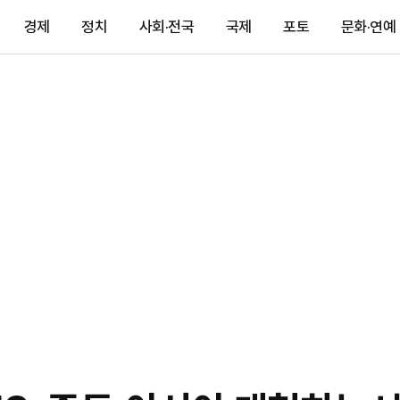
경제
정치
사회·전국
국제
포토
문화·연예