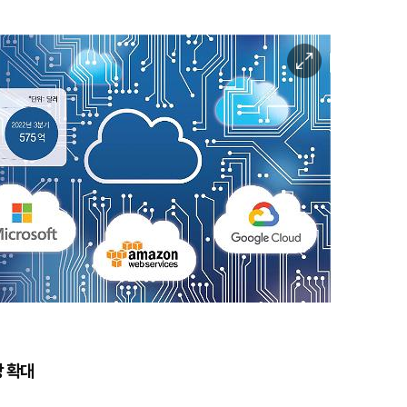
이
미
지
확
대
장 확대