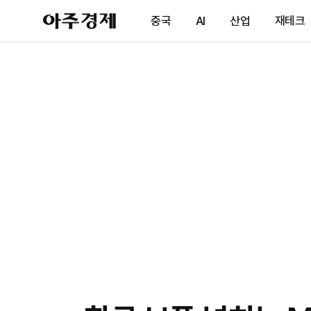
아
중국
AI
산업
재테크
주
경
제