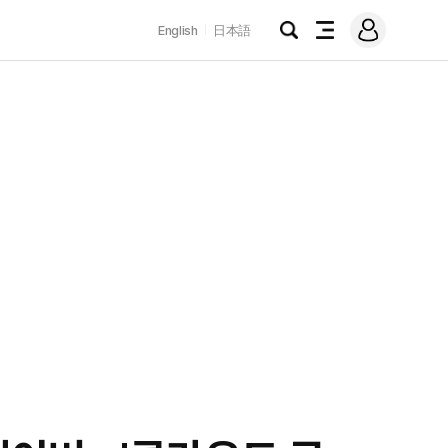
로
English
日本語
그
검
전
인
색
체
메
뉴