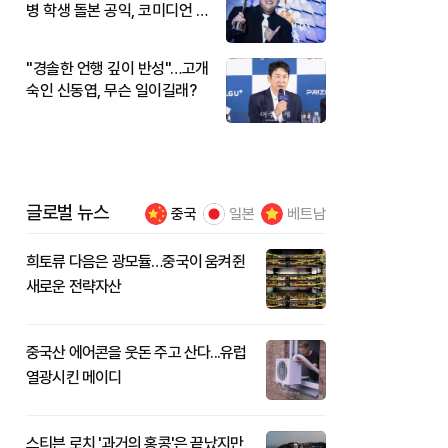
병 학생 돌본 공익, 코미디언 김
규원이었다
"경솔한 언행 깊이 반성"…고개
숙인 신동엽, 무슨 일이길래?
글로벌 뉴스
중국
일본
베트남
희토류 다음은 광모듈…중국이 움켜쥔
새로운 전략자산
중국산 에어콘을 웃돈 주고 산다...유럽
열광시킨 메이디
스티븐 로치 '과거의 홍콩'은 끝났지만