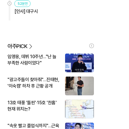
52분전
[인사] 대구시
아주PICK
임영웅, 데뷔 10주년…"난 늘
부족한 사람이었다"
"광고주들이 찾아줘"…진태현,
'이숙캠' 하차 후 근황 공개
13호 태풍 '돌핀'·15호 '찬홈'
현재 위치는?
"속옷 빨고 졸업식까지"…근육