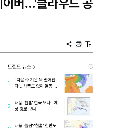
네이버…'클라우드 공
공
프
텍
유
린
스
트
트
크
기
트렌드 뉴스
"다음 주 기온 뚝 떨어진
1
다"…태풍도 없이 열돔 박
살 낸 '이것'
태풍 '찬홈' 한국 오나…예
2
상 경로 보니
태풍 '돌핀'·'찬홈' 한반도