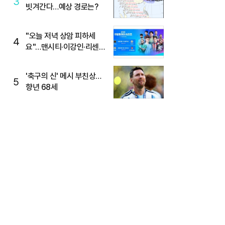
3
빗겨간다…예상 경로는?
"오늘 저녁 상암 피하세
4
요"…맨시티·이강인·리센느
뜬다, 6호선 혼잡 예상
'축구의 신' 메시 부친상…
5
향년 68세