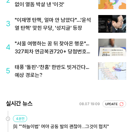
2
없이 열돔 박살 낸 '이것'
"이재명 탄핵, 얼마 안 남았다"...'윤석
3
열 탄핵' 맞힌 무당, '성지글' 등장
"서울 여행하는 꿈 뒤 찾아온 행운"…
4
327회차 연금복권720+ 당첨번호조
회 주목
태풍 '돌핀'·'찬홈' 한반도 빗겨간다…
5
예상 경로는?
실시간 뉴스
08.07 19:09
UPDATE
4분전
與 "'하늘이법' 여야 공동 발의 괜찮아…그것이 협치"