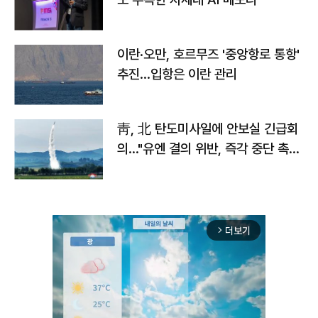
이란·오만, 호르무즈 '중앙항로 통항'
추진…입항은 이란 관리
靑, 北 탄도미사일에 안보실 긴급회
의…"유엔 결의 위반, 즉각 중단 촉
구"
더보기
arrow_forward_ios