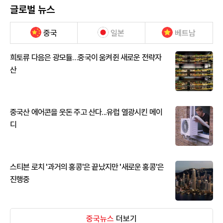
글로벌 뉴스
중국
일본
베트남
희토류 다음은 광모듈…중국이 움켜쥔 새로운 전략자
산
중국산 에어콘을 웃돈 주고 산다...유럽 열광시킨 메이
디
스티븐 로치 '과거의 홍콩'은 끝났지만 '새로운 홍콩'은
진행중
중국뉴스
더보기