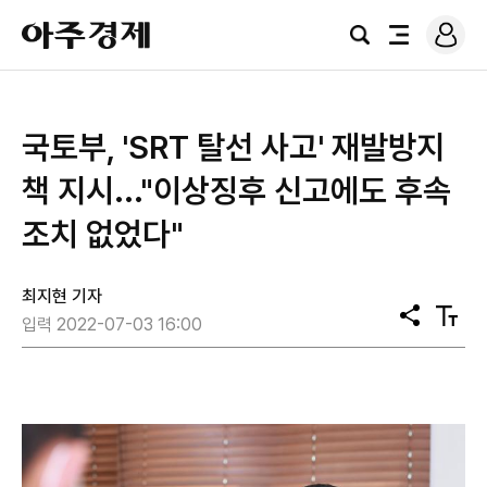
로
아
그
검
전
주
인
색
체
경
메
제
뉴
국토부, 'SRT 탈선 사고' 재발방지
책 지시..."이상징후 신고에도 후속
조치 없었다"
최지현 기자
공
텍
입력 2022-07-03 16:00
유
스
트
크
기