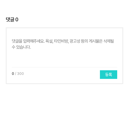
댓글
0
0
/ 300
등록