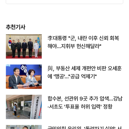
추천기사
李대통령 "군, 내란 이후 신뢰 회복
해야…지휘부 헌신해달라"
與, 부동산 세제 개편안 비판 오세훈
에 '맹공'…"공급 억제기"
합수본, 선관위 9곳 추가 압색…강남
·서초도 '투표율 허위 입력' 정황
국민의힘 윤리위, '돌려차기 실언' 서