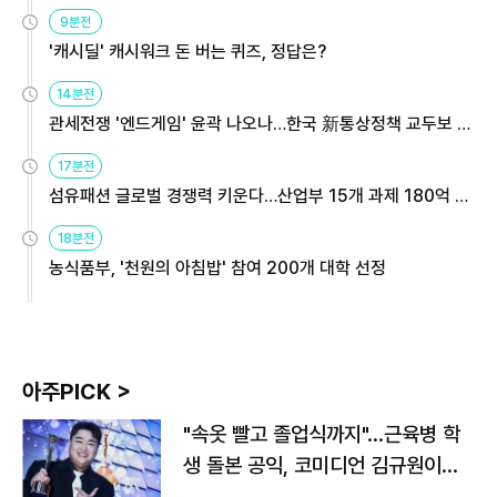
9분전
'캐시딜' 캐시워크 돈 버는 퀴즈, 정답은?
14분전
관세전쟁 '엔드게임' 윤곽 나오나…한국 新통상정책 교두보 활
용해야
17분전
섬유패션 글로벌 경쟁력 키운다…산업부 15개 과제 180억 지
원
18분전
농식품부, '천원의 아침밥' 참여 200개 대학 선정
아주PICK >
"속옷 빨고 졸업식까지"…근육병 학
생 돌본 공익, 코미디언 김규원이었
다