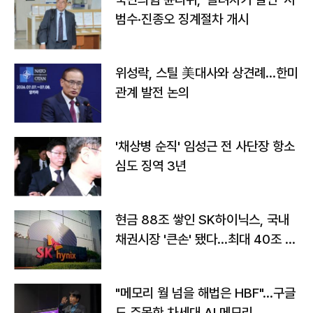
범수·진종오 징계절차 개시
위성락, 스틸 美대사와 상견례…한미
관계 발전 논의
'채상병 순직' 임성근 전 사단장 항소
심도 징역 3년
현금 88조 쌓인 SK하이닉스, 국내
채권시장 '큰손' 됐다…최대 40조 투
자
"메모리 월 넘을 해법은 HBF"…구글
도 주목한 차세대 AI 메모리