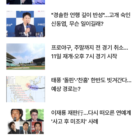
"경솔한 언행 깊이 반성"…고개 숙인
신동엽, 무슨 일이길래?
프로야구, 주말까지 전 경기 취소…
11일 재개·오후 7시 경기 시작
태풍 '돌핀'·'찬홈' 한반도 빗겨간다…
예상 경로는?
이재룡 재판行…다시 떠오른 연예계
'사고 후 미조치' 사례