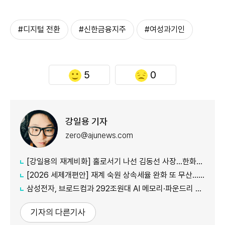
#디지털 전환
#신한금융지주
#여성과기인
5
0
강일용 기자
zero@ajunews.com
[강일용의 재계비화] 홀로서기 나선 김동선 사장...한화M&S 향후 과제는?
[2026 세제개편안] 재계 숙원 상속세율 완화 또 무산...국내생산·석화 세제지원 실효성 의문
삼성전자, 브로드컴과 292조원대 AI 메모리·파운드리 협력...차세대 HBM 경쟁력 입증
기자의 다른기사