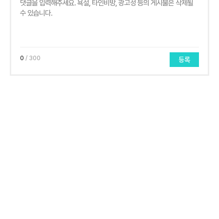
0
/ 300
등록