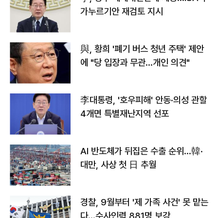
가누르기안 재검토 지시
與, 황희 '폐기 버스 청년 주택' 제안
에 "당 입장과 무관…개인 의견"
李대통령, '호우피해' 안동·의성 관할
4개면 특별재난지역 선포
AI 반도체가 뒤집은 수출 순위…韓·
대만, 사상 첫 日 추월
경찰, 9월부터 '제 가족 사건' 못 맡는
다…수사인력 881명 보강