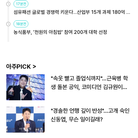
17분전
섬유패션 글로벌 경쟁력 키운다…산업부 15개 과제 180억 지
원
18분전
농식품부, '천원의 아침밥' 참여 200개 대학 선정
아주PICK >
"속옷 빨고 졸업식까지"…근육병 학
생 돌본 공익, 코미디언 김규원이었
다
"경솔한 언행 깊이 반성"…고개 숙인
신동엽, 무슨 일이길래?