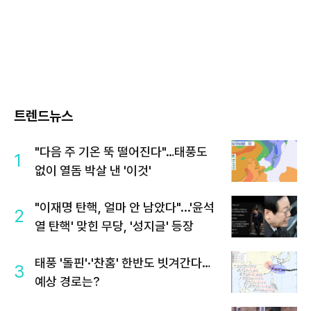
트렌드뉴스
"다음 주 기온 뚝 떨어진다"…태풍도
1
없이 열돔 박살 낸 '이것'
"이재명 탄핵, 얼마 안 남았다"...'윤석
2
열 탄핵' 맞힌 무당, '성지글' 등장
태풍 '돌핀'·'찬홈' 한반도 빗겨간다…
3
예상 경로는?