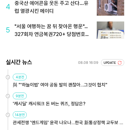
중국산 에어콘을 웃돈 주고 산다...유
4
럽 열광시킨 메이디
"서울 여행하는 꿈 뒤 찾아온 행운"…
5
327회차 연금복권720+ 당첨번호조
회 주목
실시간 뉴스
08.08 16:09
UPDATE
4분전
與 "'하늘이법' 여야 공동 발의 괜찮아…그것이 협치"
9분전
'캐시딜' 캐시워크 돈 버는 퀴즈, 정답은?
14분전
관세전쟁 '엔드게임' 윤곽 나오나…한국 新통상정책 교두보 활
용해야