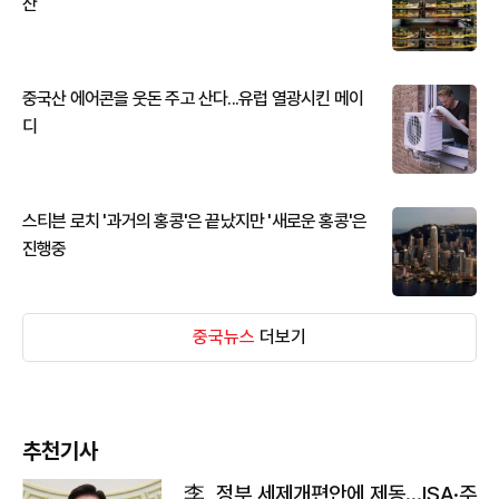
산
중국산 에어콘을 웃돈 주고 산다...유럽 열광시킨 메이
디
스티븐 로치 '과거의 홍콩'은 끝났지만 '새로운 홍콩'은
진행중
중국뉴스
더보기
추천기사
李, 정부 세제개편안에 제동…ISA·주