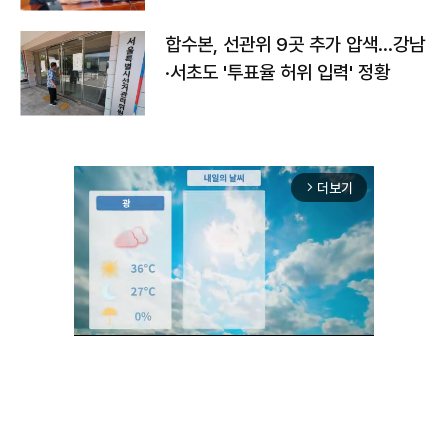
합수본, 선관위 9곳 추가 압색…강남
·서초도 '투표율 허위 입력' 정황
더보기
arrow_forward_ios
Unmute