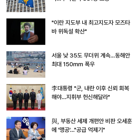
"이란 지도부 내 최고지도자 모즈타
바 위독설 확산"
서울 낮 35도 무더위 계속…동해안
최대 150㎜ 폭우
李대통령 "군, 내란 이후 신뢰 회복
해야…지휘부 헌신해달라"
與, 부동산 세제 개편안 비판 오세훈
에 '맹공'…"공급 억제기"