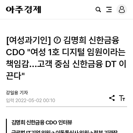
로
아
그
검
전
주
인
색
체
경
메
제
뉴
​[여성과기인] ⑦ 김명희 신한금융
CDO "여성 1호 디지털 임원이라는
책임감...고객 중심 신한금융 DT 이
끈다"
강일용 기자
공
텍
입력 2022-05-02 00:10
유
스
트
크
기
김명희 신한금융 CDO 인터뷰
글로벌 IT기업 임원→이동통신사 임원→정부 기관장