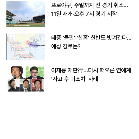
프로야구, 주말까지 전 경기 취소…
11일 재개·오후 7시 경기 시작
태풍 '돌핀'·'찬홈' 한반도 빗겨간다…
예상 경로는?
이재룡 재판行…다시 떠오른 연예계
'사고 후 미조치' 사례