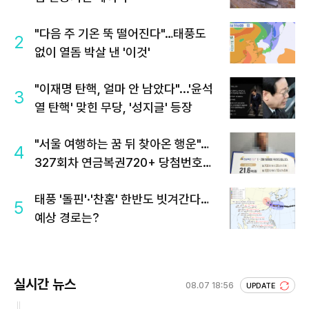
"다음 주 기온 뚝 떨어진다"…태풍도
2
없이 열돔 박살 낸 '이것'
"이재명 탄핵, 얼마 안 남았다"...'윤석
3
열 탄핵' 맞힌 무당, '성지글' 등장
"서울 여행하는 꿈 뒤 찾아온 행운"…
4
327회차 연금복권720+ 당첨번호조
회 주목
태풍 '돌핀'·'찬홈' 한반도 빗겨간다…
5
예상 경로는?
실시간 뉴스
08.07 18:56
UPDATE