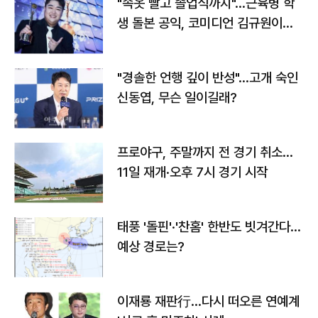
"속옷 빨고 졸업식까지"…근육병 학
생 돌본 공익, 코미디언 김규원이었
다
"경솔한 언행 깊이 반성"…고개 숙인
신동엽, 무슨 일이길래?
프로야구, 주말까지 전 경기 취소…
11일 재개·오후 7시 경기 시작
태풍 '돌핀'·'찬홈' 한반도 빗겨간다…
예상 경로는?
이재룡 재판行…다시 떠오른 연예계