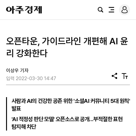
로
아
그
검
전
주
인
색
체
경
메
제
뉴
​오픈타운, 가이드라인 개편해 AI 윤
리 강화한다
이상우 기자
공
텍
입력 2022-03-30 14:47
유
스
트
크
기
사람과 AI의 건강한 공존 위한 '소셜AI 커뮤니티 5대 원칙'
발표
'AI 적정성 판단 모델' 오픈소스로 공개...부적절한 표현
탐지해 차단