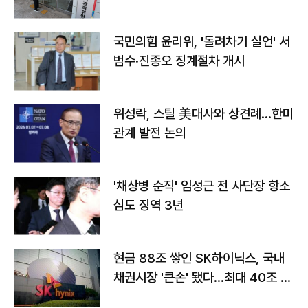
국민의힘 윤리위, '돌려차기 실언' 서
범수·진종오 징계절차 개시
위성락, 스틸 美대사와 상견례…한미
관계 발전 논의
'채상병 순직' 임성근 전 사단장 항소
심도 징역 3년
현금 88조 쌓인 SK하이닉스, 국내
채권시장 '큰손' 됐다…최대 40조 투
자