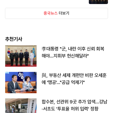
중국뉴스
더보기
추천기사
李대통령 "군, 내란 이후 신뢰 회복
해야…지휘부 헌신해달라"
與, 부동산 세제 개편안 비판 오세훈
에 '맹공'…"공급 억제기"
합수본, 선관위 9곳 추가 압색…강남
·서초도 '투표율 허위 입력' 정황