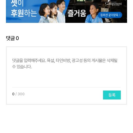
댓글
0
0
/ 300
등록