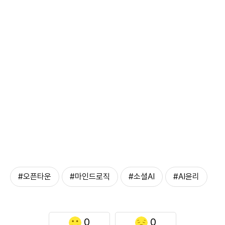
#오픈타운
#마인드로직
#소셜AI
#AI윤리
0
0