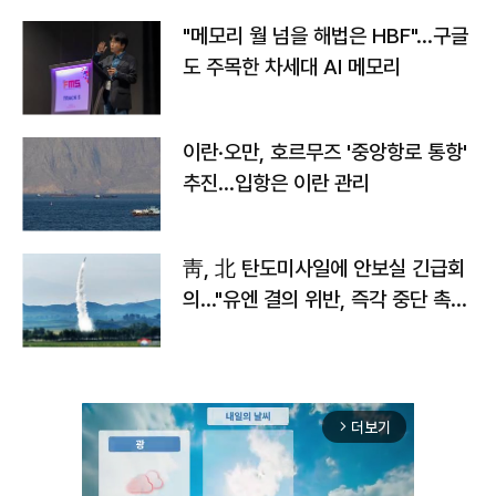
"메모리 월 넘을 해법은 HBF"…구글
도 주목한 차세대 AI 메모리
이란·오만, 호르무즈 '중앙항로 통항'
추진…입항은 이란 관리
靑, 北 탄도미사일에 안보실 긴급회
의…"유엔 결의 위반, 즉각 중단 촉
구"
더보기
arrow_forward_ios