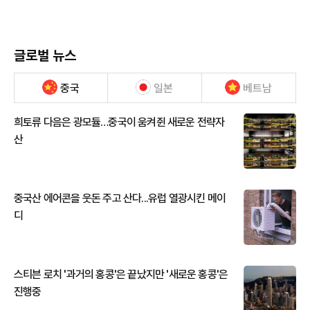
글로벌 뉴스
중국
일본
베트남
희토류 다음은 광모듈…중국이 움켜쥔 새로운 전략자
산
중국산 에어콘을 웃돈 주고 산다...유럽 열광시킨 메이
디
스티븐 로치 '과거의 홍콩'은 끝났지만 '새로운 홍콩'은
진행중