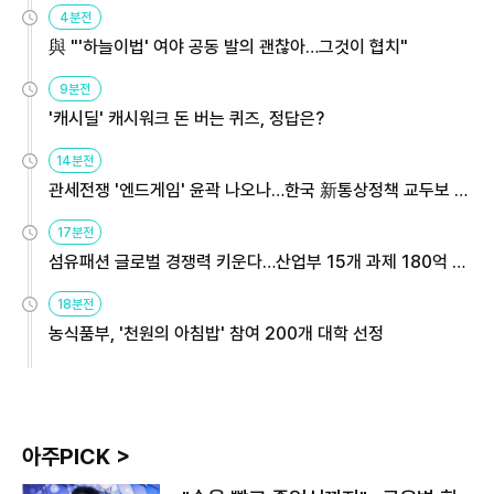
4분전
與 "'하늘이법' 여야 공동 발의 괜찮아…그것이 협치"
9분전
'캐시딜' 캐시워크 돈 버는 퀴즈, 정답은?
14분전
관세전쟁 '엔드게임' 윤곽 나오나…한국 新통상정책 교두보 활
용해야
17분전
섬유패션 글로벌 경쟁력 키운다…산업부 15개 과제 180억 지
원
18분전
농식품부, '천원의 아침밥' 참여 200개 대학 선정
아주PICK >