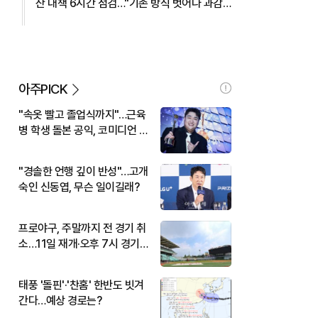
산 대책 6시간 점검…"기존 방식 벗어나 과감
히 실행" 外
아주PICK
"속옷 빨고 졸업식까지"…근육
병 학생 돌본 공익, 코미디언 김
규원이었다
"경솔한 언행 깊이 반성"…고개
숙인 신동엽, 무슨 일이길래?
프로야구, 주말까지 전 경기 취
소…11일 재개·오후 7시 경기
시작
태풍 '돌핀'·'찬홈' 한반도 빗겨
간다…예상 경로는?