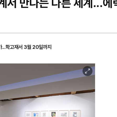
경계서 만나는 다른 세계...에
..학고재서 3월 20일까지
이
미
지
확
대