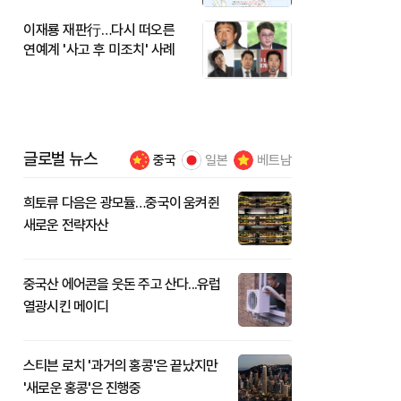
이재룡 재판行…다시 떠오른
연예계 '사고 후 미조치' 사례
글로벌 뉴스
중국
일본
베트남
희토류 다음은 광모듈…중국이 움켜쥔
새로운 전략자산
중국산 에어콘을 웃돈 주고 산다...유럽
열광시킨 메이디
스티븐 로치 '과거의 홍콩'은 끝났지만
'새로운 홍콩'은 진행중