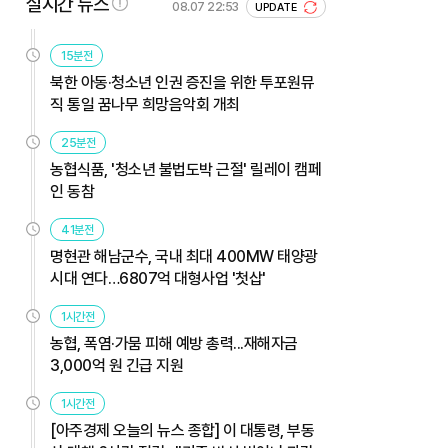
실시간 뉴스
08.07 22:53
UPDATE
15분전
북한 아동·청소년 인권 증진을 위한 투포원뮤
직 통일 꿈나무 희망음악회 개최
25분전
농협식품, '청소년 불법도박 근절' 릴레이 캠페
인 동참
41분전
명현관 해남군수, 국내 최대 400MW 태양광
시대 연다…6807억 대형사업 '첫삽'
1시간전
농협, 폭염·가뭄 피해 예방 총력...재해자금
3,000억 원 긴급 지원
1시간전
[아주경제 오늘의 뉴스 종합] 이 대통령, 부동