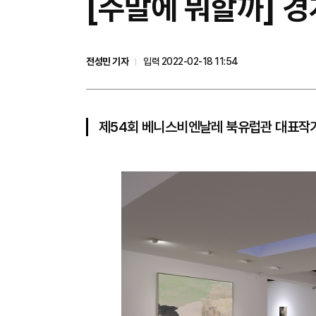
​[주말에 뭐할까] 
전성민 기자
입력 2022-02-18 11:54
제54회 베니스비엔날레 북유럽관 대표작가.