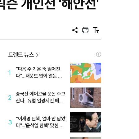
릭슨 개인전 '해안선'
공
프
텍
유
린
스
트
트
크
기
트렌드 뉴스
"다음 주 기온 뚝 떨어진
1
다"…태풍도 없이 열돔 박
살 낸 '이것'
중국산 에어콘을 웃돈 주고
2
산다...유럽 열광시킨 메이
디
"이재명 탄핵, 얼마 안 남았
3
다"...'윤석열 탄핵' 맞힌 무
당, '성지글' 등장