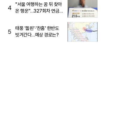
"서울 여행하는 꿈 뒤 찾아
4
온 행운"…327회차 연금
복권720+ 당첨번호조회
주목
태풍 '돌핀'·'찬홈' 한반도
5
빗겨간다…예상 경로는?