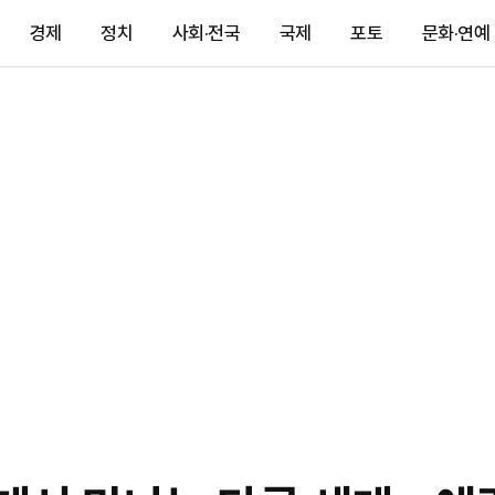
경제
정치
사회·전국
국제
포토
문화·연예