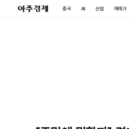
아
중국
AI
산업
재테크
주
경
제