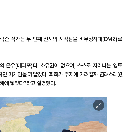
에릭슨 작가는 두 번째 전시의 시작점을 비무장지대(DMZ)로
의 은유(메타포)다. 소유권이 없으며, 스스로 자라나는 영토
치적인 매개임을 깨달았다. 회화가 주제에 가려질까 염려스러웠
동해에 닿았다”라고 설명했다.
이
미
지
확