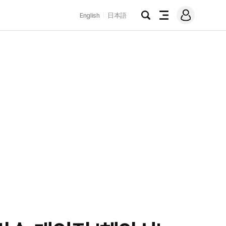
로
English
日本語
그
검
전
인
색
체
메
뉴