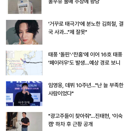
울우유 불매 주장에 황당
'거꾸로 태극기'에 분노한 김희철, 결
국 사과…"제 잘못"
태풍 '돌핀'·'찬홈'에 이어 16호 태풍
'페이러우'도 발생…예상 경로 보니
임영웅, 데뷔 10주년…"난 늘 부족한
사람이었다"
"광고주들이 찾아줘"…진태현, '이숙
캠' 하차 후 근황 공개