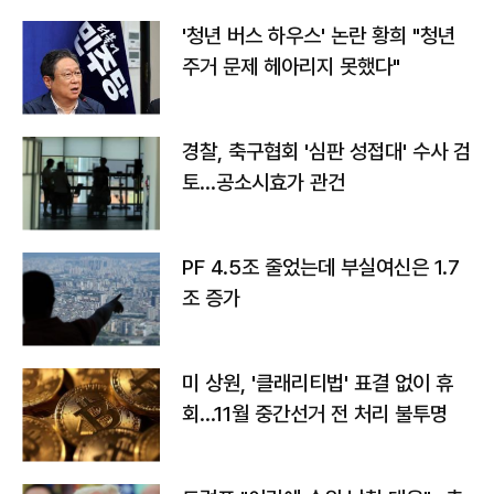
'청년 버스 하우스' 논란 황희 "청년
주거 문제 헤아리지 못했다"
경찰, 축구협회 '심판 성접대' 수사 검
토…공소시효가 관건
PF 4.5조 줄었는데 부실여신은 1.7
조 증가
미 상원, '클래리티법' 표결 없이 휴
회…11월 중간선거 전 처리 불투명