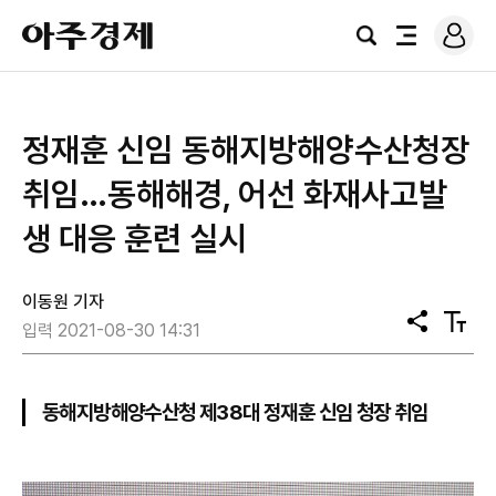
로
아
그
검
전
주
인
색
체
경
메
제
뉴
정재훈 신임 동해지방해양수산청장
취임…동해해경, 어선 화재사고발
생 대응 훈련 실시
이동원 기자
공
텍
입력 2021-08-30 14:31
유
스
트
크
기
동해지방해양수산청 제38대 정재훈 신임 청장 취임