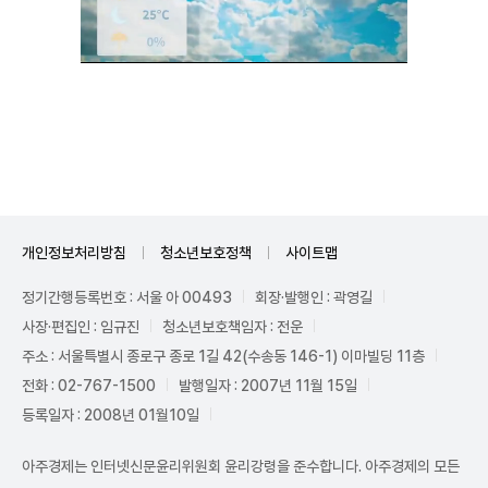
Unmute
개인정보처리방침
청소년보호정책
사이트맵
정기간행등록번호 : 서울 아 00493
회장·발행인 : 곽영길
사장·편집인 : 임규진
청소년보호책임자 : 전운
주소 : 서울특별시 종로구 종로 1길 42(수송동 146-1) 이마빌딩 11층
전화 : 02-767-1500
발행일자 : 2007년 11월 15일
등록일자 : 2008년 01월10일
아주경제는 인터넷신문윤리위원회 윤리강령을 준수합니다. 아주경제의 모든