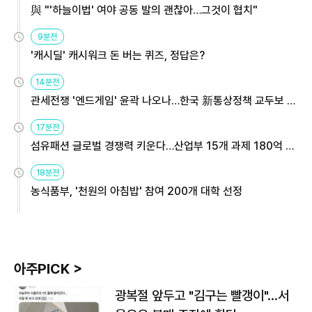
與 "'하늘이법' 여야 공동 발의 괜찮아…그것이 협치"
9분전
'캐시딜' 캐시워크 돈 버는 퀴즈, 정답은?
14분전
관세전쟁 '엔드게임' 윤곽 나오나…한국 新통상정책 교두보 활
용해야
17분전
섬유패션 글로벌 경쟁력 키운다…산업부 15개 과제 180억 지
원
18분전
농식품부, '천원의 아침밥' 참여 200개 대학 선정
아주PICK >
광복절 앞두고 "김구는 빨갱이"…서