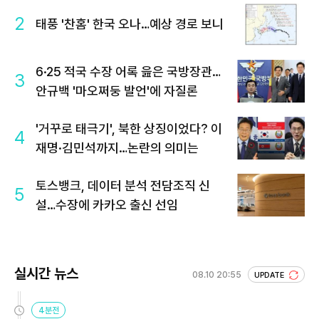
2
태풍 '찬홈' 한국 오나…예상 경로 보니
6·25 적국 수장 어록 읊은 국방장관…
3
안규백 '마오쩌둥 발언'에 자질론
'거꾸로 태극기', 북한 상징이었다? 이
4
재명·김민석까지…논란의 의미는
토스뱅크, 데이터 분석 전담조직 신
5
설…수장에 카카오 출신 선임
실시간 뉴스
08.10 20:55
UPDATE
4분전