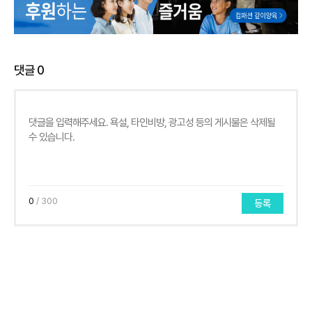
댓글
0
0
/ 300
등록