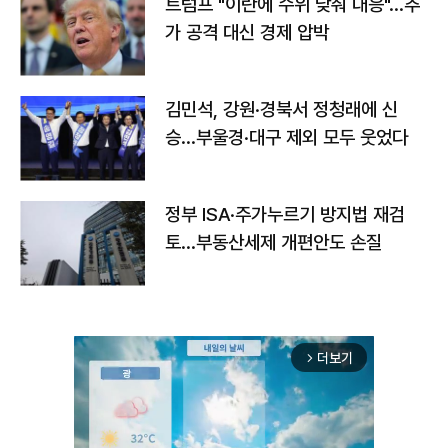
트럼프 "이란에 수위 낮춰 대응"…추
가 공격 대신 경제 압박
김민석, 강원·경북서 정청래에 신
승…부울경·대구 제외 모두 웃었다
정부 ISA·주가누르기 방지법 재검
토…부동산세제 개편안도 손질
더보기
arrow_forward_ios