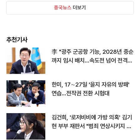
중국뉴스
더보기
추천기사
李 "광주 군공항 기능, 2028년 중순
까지 임시 배치…속도전 넘어 전격
전"
한미, 17∼27일 '을지 자유의 방패'
연습…전작권 전환 시험대
김건희, '로저비비에 가방 의혹' 김기
현 부부 재판서 "범죄 연상시키지 말
라"