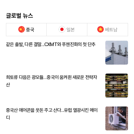
글로벌 뉴스
중국
일본
베트남
같은 출발, 다른 결말...CXMT와 푸젠진화의 첫 단추
희토류 다음은 광모듈…중국이 움켜쥔 새로운 전략자
산
중국산 에어콘을 웃돈 주고 산다...유럽 열광시킨 메이
디