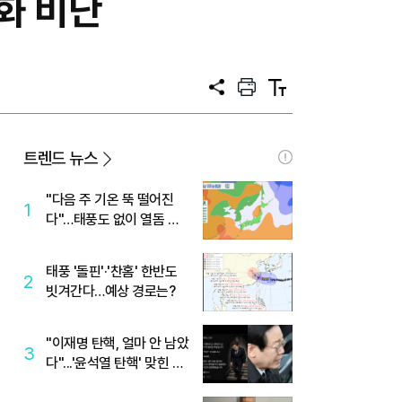
화 비난
공
프
텍
유
린
스
트
트
크
기
트렌드 뉴스
"다음 주 기온 뚝 떨어진
1
다"…태풍도 없이 열돔 박
살 낸 '이것'
태풍 '돌핀'·'찬홈' 한반도
2
빗겨간다…예상 경로는?
"이재명 탄핵, 얼마 안 남았
3
다"...'윤석열 탄핵' 맞힌 무
당, '성지글' 등장