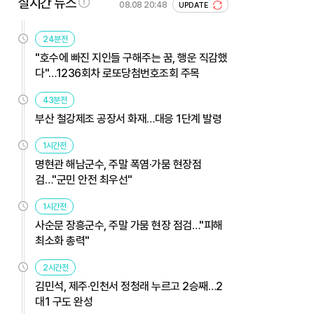
실시간 뉴스
08.08 20:48
UPDATE
24분전
"호수에 빠진 지인들 구해주는 꿈, 행운 직감했
다"…1236회차 로또당첨번호조회 주목
43분전
부산 철강제조 공장서 화재…대응 1단계 발령
1시간전
명현관 해남군수, 주말 폭염·가뭄 현장점
검…"군민 안전 최우선"
1시간전
사순문 장흥군수, 주말 가뭄 현장 점검…"피해
최소화 총력"
2시간전
김민석, 제주·인천서 정청래 누르고 2승째…2
대1 구도 완성