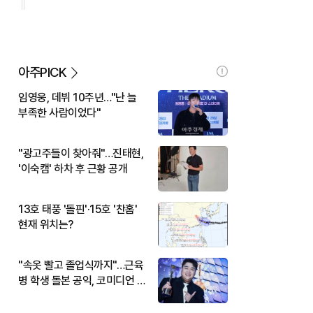
아주PICK
임영웅, 데뷔 10주년…"난 늘
부족한 사람이었다"
"광고주들이 찾아줘"…진태현,
'이숙캠' 하차 후 근황 공개
13호 태풍 '돌핀'·15호 '찬홈'
현재 위치는?
"속옷 빨고 졸업식까지"…근육
병 학생 돌본 공익, 코미디언 김
규원이었다