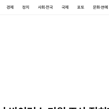
경제
정치
사회·전국
국제
포토
문화·연예