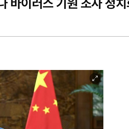
나 바이러스 기원 조사 정치
이
미
지
확
대