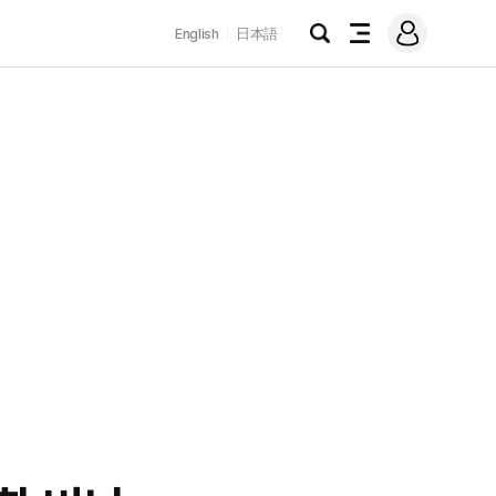
로
English
日本語
그
검
전
인
색
체
메
뉴