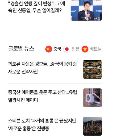
"경솔한 언행 깊이 반성"…고개
숙인 신동엽, 무슨 일이길래?
글로벌 뉴스
중국
일본
베트남
희토류 다음은 광모듈…중국이 움켜쥔
새로운 전략자산
중국산 에어콘을 웃돈 주고 산다...유럽
열광시킨 메이디
스티븐 로치 '과거의 홍콩'은 끝났지만
'새로운 홍콩'은 진행중