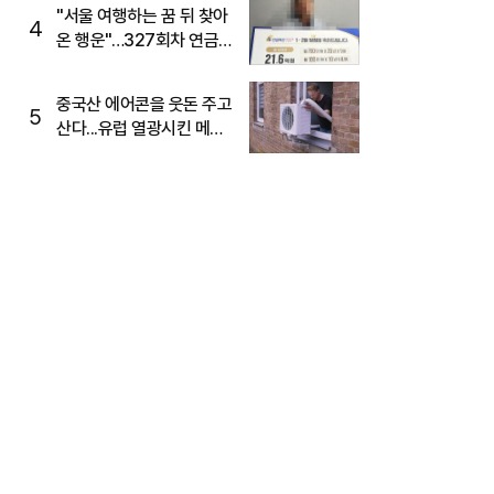
"서울 여행하는 꿈 뒤 찾아
4
온 행운"…327회차 연금
복권720+ 당첨번호조회
주목
중국산 에어콘을 웃돈 주고
5
산다...유럽 열광시킨 메이
디