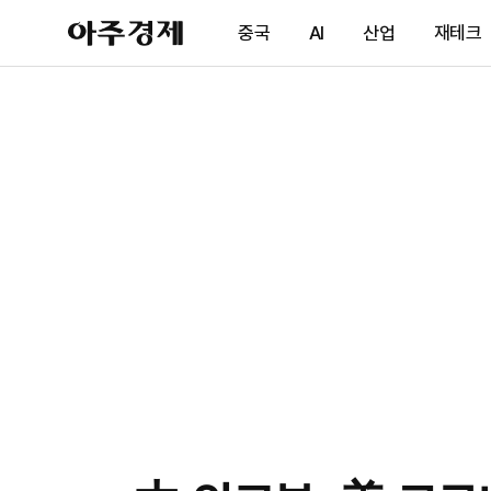
아
중국
AI
산업
재테크
주
경
제