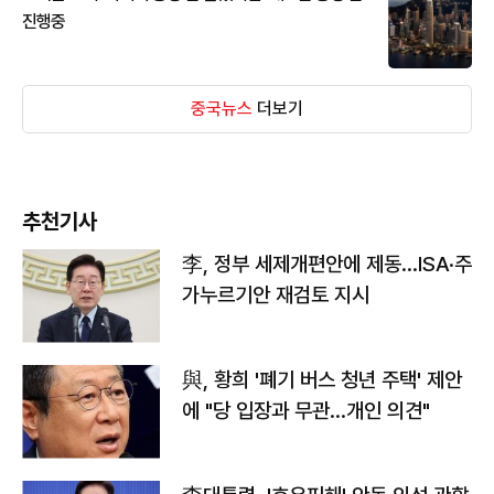
진행중
중국뉴스
더보기
추천기사
李, 정부 세제개편안에 제동…ISA·주
가누르기안 재검토 지시
與, 황희 '폐기 버스 청년 주택' 제안
에 "당 입장과 무관…개인 의견"