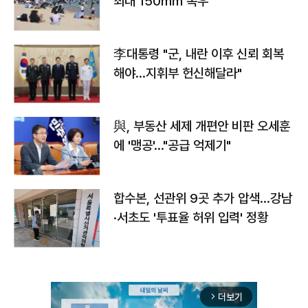
최대 150㎜ 폭우
李대통령 "군, 내란 이후 신뢰 회복
해야…지휘부 헌신해달라"
與, 부동산 세제 개편안 비판 오세훈
에 '맹공'…"공급 억제기"
합수본, 선관위 9곳 추가 압색…강남
·서초도 '투표율 허위 입력' 정황
더보기
arrow_forward_ios