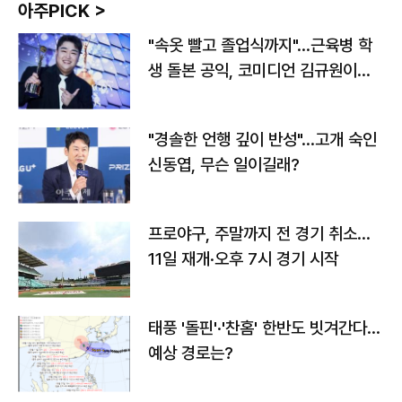
아주PICK >
"속옷 빨고 졸업식까지"…근육병 학
생 돌본 공익, 코미디언 김규원이었
다
"경솔한 언행 깊이 반성"…고개 숙인
신동엽, 무슨 일이길래?
프로야구, 주말까지 전 경기 취소…
11일 재개·오후 7시 경기 시작
태풍 '돌핀'·'찬홈' 한반도 빗겨간다…
예상 경로는?