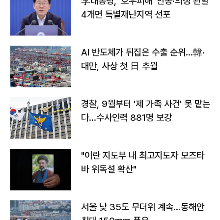
李대통령, '호우피해' 안동·의성 관할
4개면 특별재난지역 선포
AI 반도체가 뒤집은 수출 순위…韓·
대만, 사상 첫 日 추월
경찰, 9월부터 '제 가족 사건' 못 맡는
다…수사인력 881명 보강
"이란 지도부 내 최고지도자 모즈타
바 위독설 확산"
서울 낮 35도 무더위 계속…동해안