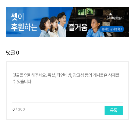
댓글
0
0
/ 300
등록