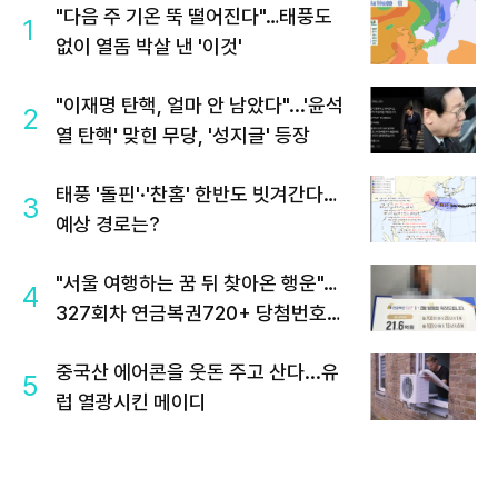
"다음 주 기온 뚝 떨어진다"…태풍도
1
없이 열돔 박살 낸 '이것'
"이재명 탄핵, 얼마 안 남았다"...'윤석
2
열 탄핵' 맞힌 무당, '성지글' 등장
태풍 '돌핀'·'찬홈' 한반도 빗겨간다…
3
예상 경로는?
"서울 여행하는 꿈 뒤 찾아온 행운"…
4
327회차 연금복권720+ 당첨번호조
회 주목
중국산 에어콘을 웃돈 주고 산다...유
5
럽 열광시킨 메이디