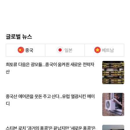
글로벌 뉴스
중국
일본
베트남
희토류 다음은 광모듈…중국이 움켜쥔 새로운 전략자
산
중국산 에어콘을 웃돈 주고 산다...유럽 열광시킨 메이
디
스티븐 로치 '과거의 홍콩'은 끝났지만 '새로운 홍콩'은