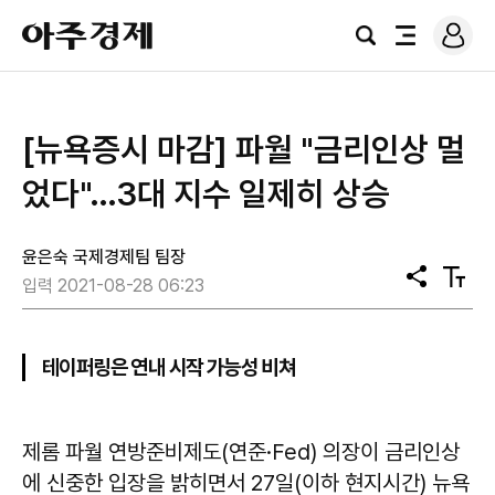
로
아
그
검
전
주
인
색
체
경
메
제
뉴
[뉴욕증시 마감] 파월 "금리인상 멀
었다"…3대 지수 일제히 상승
윤은숙 국제경제팀 팀장
공
텍
입력 2021-08-28 06:23
유
스
트
크
기
테이퍼링은 연내 시작 가능성 비쳐
제롬 파월 연방준비제도(연준·Fed) 의장이 금리인상
에 신중한 입장을 밝히면서 27일(이하 현지시간) 뉴욕