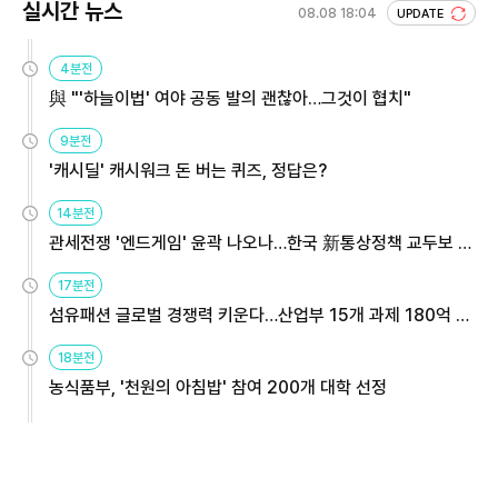
실시간 뉴스
08.08 18:04
UPDATE
4분전
與 "'하늘이법' 여야 공동 발의 괜찮아…그것이 협치"
9분전
'캐시딜' 캐시워크 돈 버는 퀴즈, 정답은?
14분전
관세전쟁 '엔드게임' 윤곽 나오나…한국 新통상정책 교두보 활
용해야
17분전
섬유패션 글로벌 경쟁력 키운다…산업부 15개 과제 180억 지
원
18분전
농식품부, '천원의 아침밥' 참여 200개 대학 선정