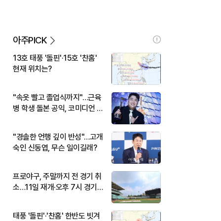
아주PICK
13호 태풍 '돌핀'·15호 '찬홈'
현재 위치는?
"속옷 빨고 졸업식까지"…근육
병 학생 돌본 공익, 코미디언 김
규원이었다
"경솔한 언행 깊이 반성"…고개
숙인 신동엽, 무슨 일이길래?
프로야구, 주말까지 전 경기 취
소…11일 재개·오후 7시 경기
시작
태풍 '돌핀'·'찬홈' 한반도 빗겨