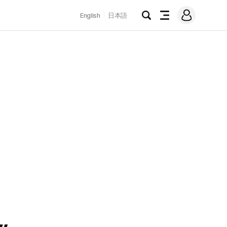
로
English
日本語
그
검
전
인
색
체
메
뉴