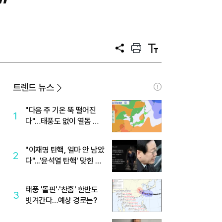
”
공
프
텍
유
린
스
트
트
크
기
트렌드 뉴스
"다음 주 기온 뚝 떨어진
1
다"…태풍도 없이 열돔 박
살 낸 '이것'
"이재명 탄핵, 얼마 안 남았
2
다"...'윤석열 탄핵' 맞힌 무
당, '성지글' 등장
태풍 '돌핀'·'찬홈' 한반도
3
빗겨간다…예상 경로는?