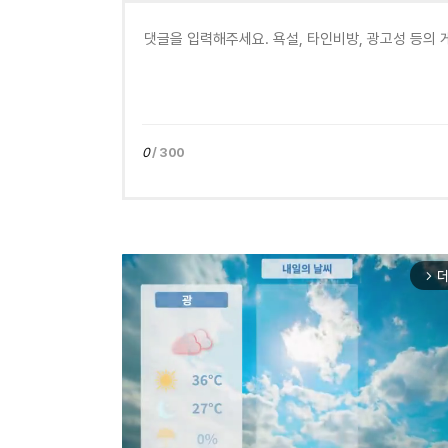
0
/ 300
더
arrow_forward_ios