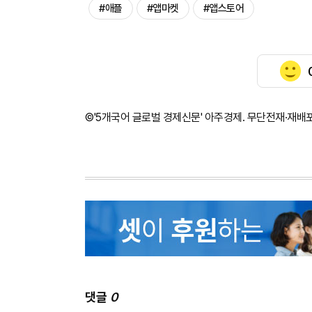
#애플
#앱마켓
#앱스토어
©'5개국어 글로벌 경제신문' 아주경제. 무단전재·재배
댓글
0