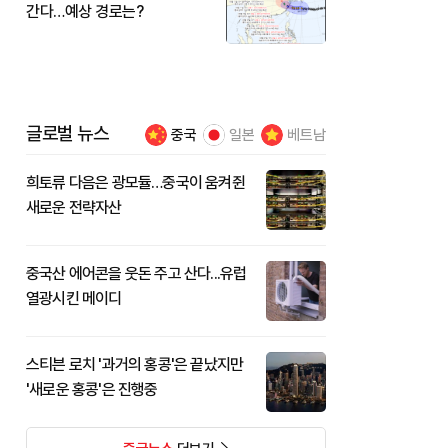
간다…예상 경로는?
글로벌 뉴스
중국
일본
베트남
희토류 다음은 광모듈…중국이 움켜쥔
새로운 전략자산
중국산 에어콘을 웃돈 주고 산다...유럽
열광시킨 메이디
스티븐 로치 '과거의 홍콩'은 끝났지만
'새로운 홍콩'은 진행중