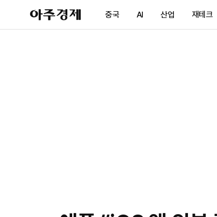
아
중국
AI
산업
재테크
주
경
제