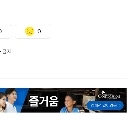
0
0
포 금지