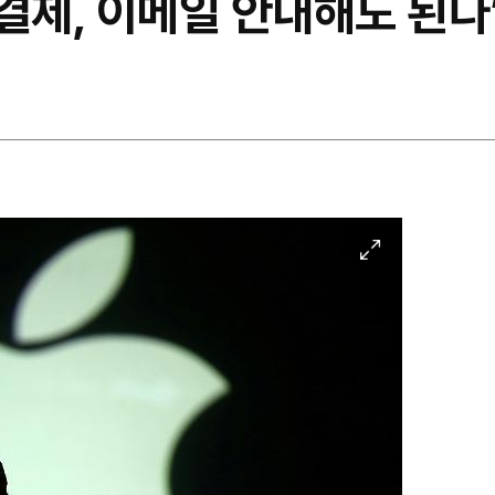
부 결제, 이메일 안내해도 된다
이
미
지
확
대