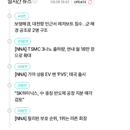
실시간 뉴스
08.08 18:43
UPDATE
4분전
보령해경, 대천항 인근서 레저보트 침수…군·해
경 공조로 2명 구조
25분전
[NNA] TSMC 3나노 출하량, 연내 월 18만 장
으로 확대
30분전
[NNA] 기아 상용 EV 밴 'PV5', 태국 출시
31분전
"SK하이닉스, 中 충칭 반도체 공장 지분 매각
검토"
33분전
[NNA] 필리핀 부호 순위, 1위는 라존 회장