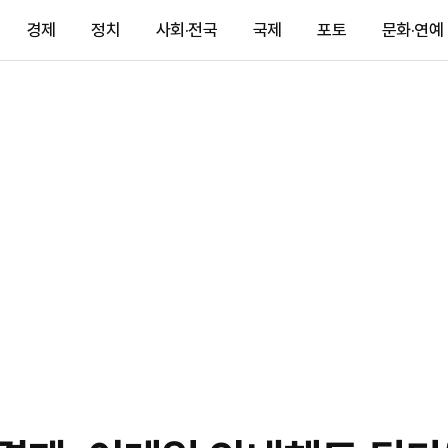
경제
정치
사회·전국
국제
포토
문화·연예