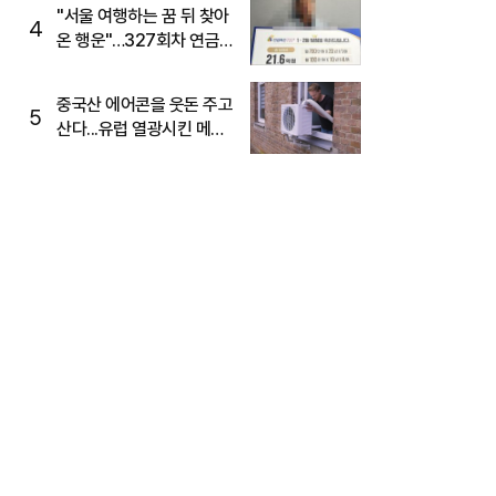
"서울 여행하는 꿈 뒤 찾아
4
온 행운"…327회차 연금
복권720+ 당첨번호조회
주목
중국산 에어콘을 웃돈 주고
5
산다...유럽 열광시킨 메이
디