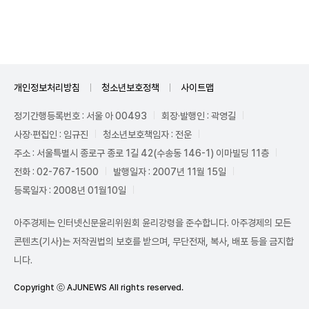
Unmute
개인정보처리방침
청소년보호정책
사이트맵
정기간행등록번호 : 서울 아 00493
회장·발행인 : 곽영길
사장·편집인 : 임규진
청소년보호책임자 : 전운
주소 : 서울특별시 종로구 종로 1길 42(수송동 146-1) 이마빌딩 11층
전화 : 02-767-1500
발행일자 : 2007년 11월 15일
등록일자 : 2008년 01월10일
아주경제는 인터넷신문윤리위원회 윤리강령을 준수합니다. 아주경제의 모든
콘텐츠(기사)는 저작권법의 보호를 받으며, 무단전재, 복사, 배포 등을 금지합
니다.
Copyright ⓒ AJUNEWS All rights reserved.