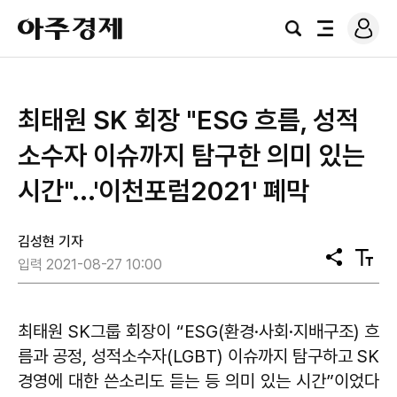
로
아
그
검
전
주
인
색
체
경
메
제
뉴
최태원 SK 회장 "ESG 흐름, 성적
소수자 이슈까지 탐구한 의미 있는
시간"...'이천포럼2021' 폐막
김성현 기자
공
텍
입력 2021-08-27 10:00
유
스
트
크
기
최태원 SK그룹 회장이 “ESG(환경·사회·지배구조) 흐
름과 공정, 성적소수자(LGBT) 이슈까지 탐구하고 SK
경영에 대한 쓴소리도 듣는 등 의미 있는 시간”이었다