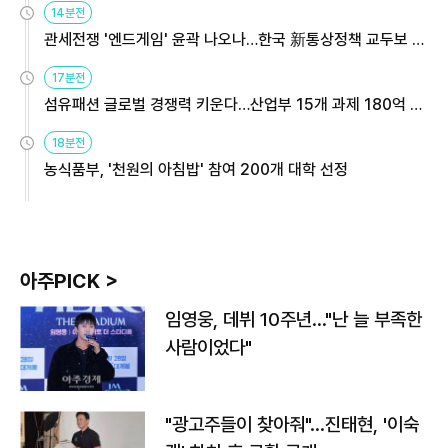
14분전
관세전쟁 '엔드게임' 윤곽 나오나…한국 新통상정책 교두보 활
용해야
17분전
섬유패션 글로벌 경쟁력 키운다…산업부 15개 과제 180억 지
원
18분전
농식품부, '천원의 아침밥' 참여 200개 대학 선정
아주PICK >
임영웅, 데뷔 10주년…"난 늘 부족한
사람이었다"
"광고주들이 찾아줘"…진태현, '이숙