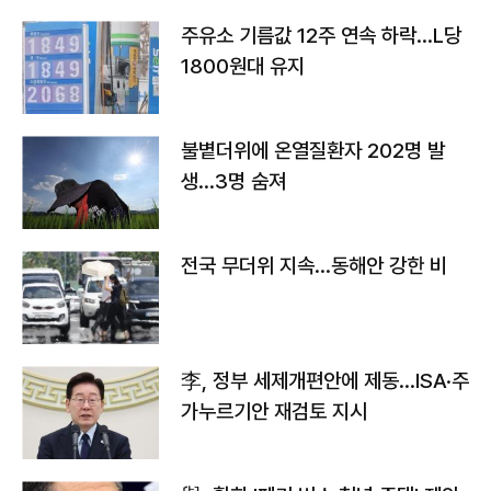
주유소 기름값 12주 연속 하락…L당
1800원대 유지
불볕더위에 온열질환자 202명 발
생…3명 숨져
전국 무더위 지속…동해안 강한 비
李, 정부 세제개편안에 제동…ISA·주
가누르기안 재검토 지시