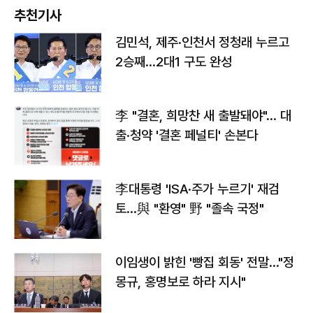
추천기사
김민석, 제주·인천서 정청래 누르고
2승째…2대1 구도 완성
李 "결혼, 희망찬 새 출발돼야"… 대
출·청약 '결혼 페널티' 손본다
李대통령 'ISA·주가 누르기' 재검
토…與 "환영" 野 "졸속 국정"
이임생이 밝힌 '빵집 회동' 전말…"정
몽규, 홍명보로 하라 지시"