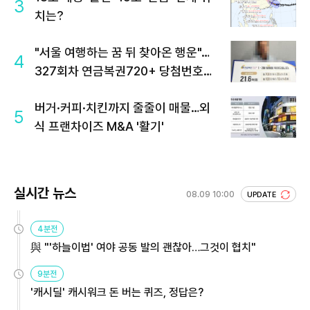
3
치는?
"서울 여행하는 꿈 뒤 찾아온 행운"…
4
327회차 연금복권720+ 당첨번호조
회 주목
버거·커피·치킨까지 줄줄이 매물…외
5
식 프랜차이즈 M&A '활기'
실시간 뉴스
08.09 10:00
UPDATE
4분전
與 "'하늘이법' 여야 공동 발의 괜찮아…그것이 협치"
9분전
'캐시딜' 캐시워크 돈 버는 퀴즈, 정답은?