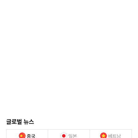
글로벌 뉴스
중국
일본
베트남