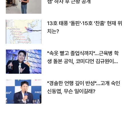
캠' 하차 후 근황 공개
13호 태풍 '돌핀'·15호 '찬홈' 현재 위
치는?
"속옷 빨고 졸업식까지"…근육병 학
생 돌본 공익, 코미디언 김규원이었
다
"경솔한 언행 깊이 반성"…고개 숙인
신동엽, 무슨 일이길래?