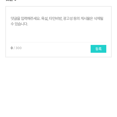
0
/ 300
등록