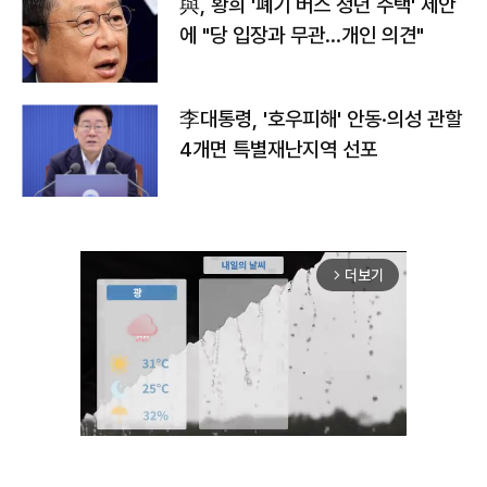
與, 황희 '폐기 버스 청년 주택' 제안
에 "당 입장과 무관…개인 의견"
李대통령, '호우피해' 안동·의성 관할
4개면 특별재난지역 선포
더보기
arrow_forward_ios