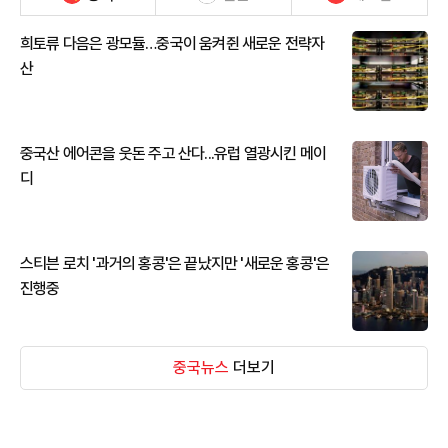
희토류 다음은 광모듈…중국이 움켜쥔 새로운 전략자
산
중국산 에어콘을 웃돈 주고 산다...유럽 열광시킨 메이
디
스티븐 로치 '과거의 홍콩'은 끝났지만 '새로운 홍콩'은
진행중
중국뉴스
더보기