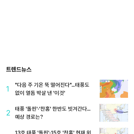
트렌드뉴스
"다음 주 기온 뚝 떨어진다"…태풍도
1
없이 열돔 박살 낸 '이것'
태풍 '돌핀'·'찬홈' 한반도 빗겨간다…
2
예상 경로는?
13호 태풍 '돌핀'·15호 '찬홈' 현재 위